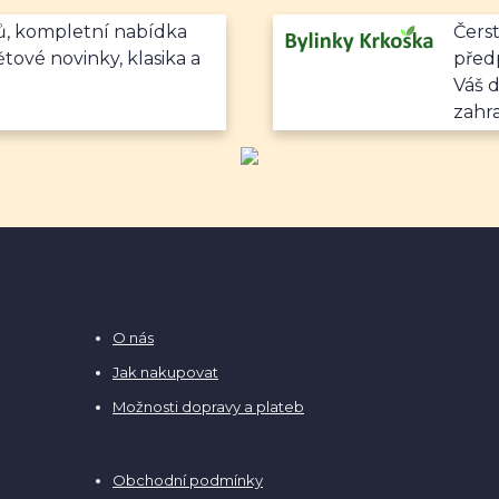
mů, kompletní nabídka
Čerst
ětové novinky, klasika a
předp
Váš 
zahr
O nás
Jak nakupovat
Možnosti dopravy a plateb
Obchodní podmínky