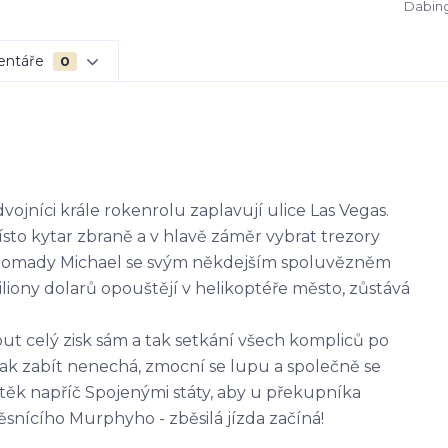
Dabing
entáře
0
ojníci krále rokenrolu zaplavují ulice Las Vegas.
to kytar zbraně a v hlavě záměr vybrat trezory
ohromady Michael se svým někdejším spoluvězněm
ony dolarů opouštějí v helikoptéře město, zůstává
t celý zisk sám a tak setkání všech kompliců po
však zabít nenechá, zmocní se lupu a společně se
těk napříč Spojenými státy, aby u překupníka
ěsnícího Murphyho - zběsilá jízda začíná!