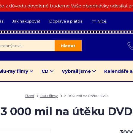
e z důvodu dovolené budeme Vaše objednávky odesílat zn
ás
Jak nakupovat
Doprava a platba
Více
Hledat
Blu-ray filmy
CD
Vybrali jsme
Kalendáře a
Úvod
DVD filmy
3 000 mil na útěku DVD
3 000 mil na útěku DVD
3000