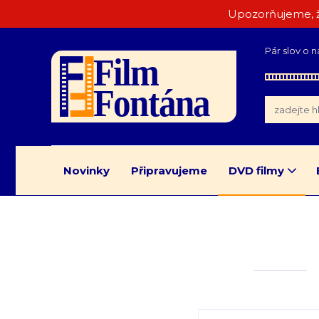
Upozorňujeme, ž
Pár slov o n
Novinky
Připravujeme
DVD filmy