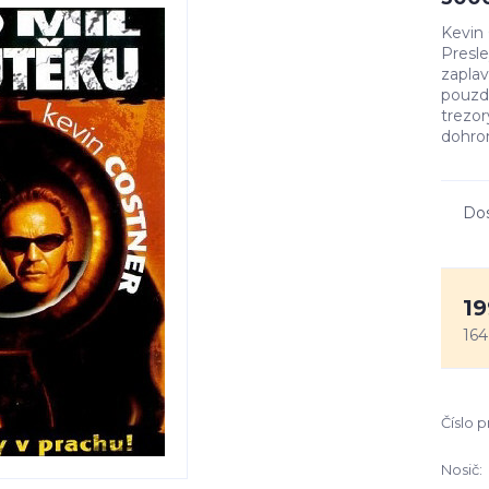
Kevin 
Presle
zaplav
pouzdr
trezor
dohro
Do
19
164
Číslo 
Nosič: