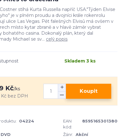
Costner stíhá Kurta Russella napříč USA."Týden Elvise
yho" je v plném proudu a dvojníci krále rokenrolu
ují ulice Las Vegas. Pět falešných Elvisů má ovšem v
ech místo kytar zbraně a v hlavě záměr vybrat
y bohatého casina. Dokonalý plán, který dal
mady Michael se sv...
celý popis
stupnost
Skladem 3 ks
9 Kč
/
ks
Koupit
 Kč
bez DPH
produktu:
04224
EAN
8595165301380
kód:
DVD
Žánr:
Akční