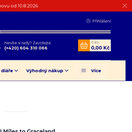
ovu od 10.8.2026
Přihlášení
0
ks
Nevíte si rady? Zavolejte.
0,00 Kč
(+420) 604 310 066
 diáře
Výhodný nákup
Více
 Miles to Graceland