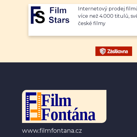
Internetový prodej fil
více než 4.000 titulů, sv
české filmy
www.filmfontana.cz