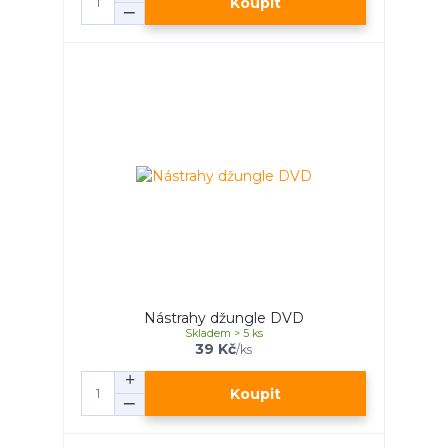
Koupit
Nástrahy džungle DVD
Skladem > 5 ks
39 Kč
/
ks
Koupit