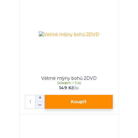
Větrné mlýny bohů 2DVD
Skladem > 5 ks
149 Kč
/
ks
Koupit