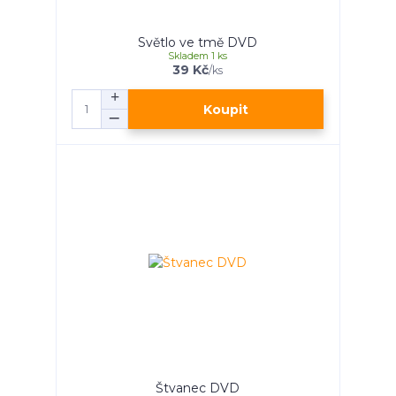
Světlo ve tmě DVD
Skladem 1 ks
39 Kč
/
ks
Koupit
Štvanec DVD