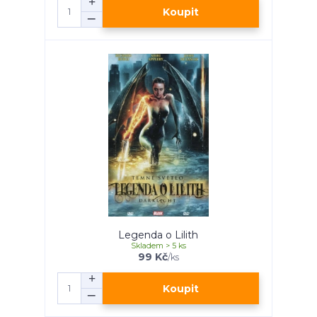
Koupit
Legenda o Lilith
Skladem > 5 ks
99 Kč
/
ks
Koupit