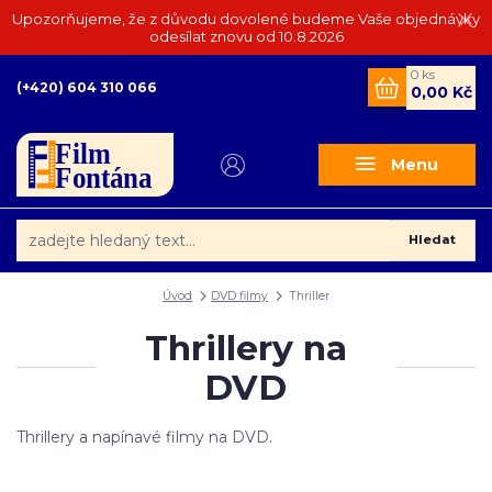
Upozorňujeme, že z důvodu dovolené budeme Vaše objednávky
odesílat znovu od 10.8.2026
0
ks
(+420) 604 310 066
0,00 Kč
Menu
Hledat
Úvod
DVD filmy
Thriller
Thrillery na
DVD
Thrillery a napínavé filmy na DVD.