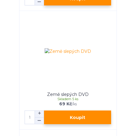
Země slepých DVD
Skladem 5 ks
69 Kč
/
ks
Koupit