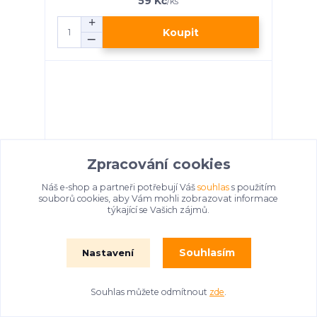
59 Kč
/
ks
Koupit
Zpracování cookies
Náš e-shop a partneři potřebují Váš
souhlas
s použitím
souborů cookies, aby Vám mohli zobrazovat informace
týkající se Vašich zájmů.
Souhlasím
Nastavení
Dokonalý úkryt DVD
Skladem > 5 ks
49 Kč
/
ks
Souhlas můžete odmítnout
zde
.
Koupit