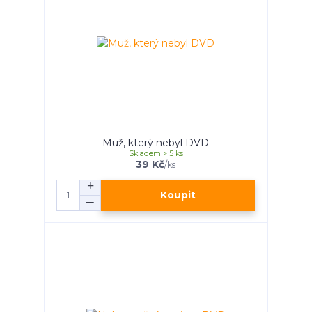
Muž, který nebyl DVD
Skladem > 5 ks
39 Kč
/
ks
Koupit