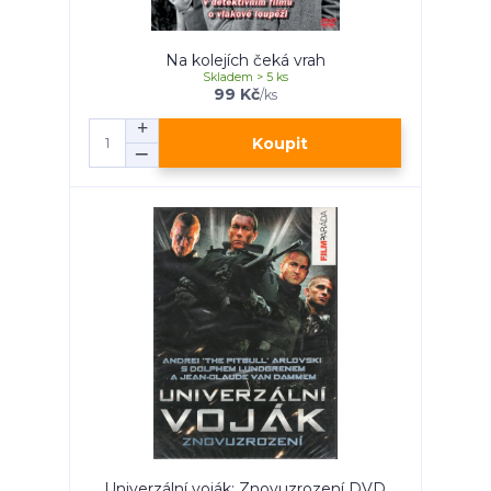
Na kolejích čeká vrah
Skladem > 5 ks
99 Kč
/
ks
Koupit
Univerzální voják: Znovuzrození DVD