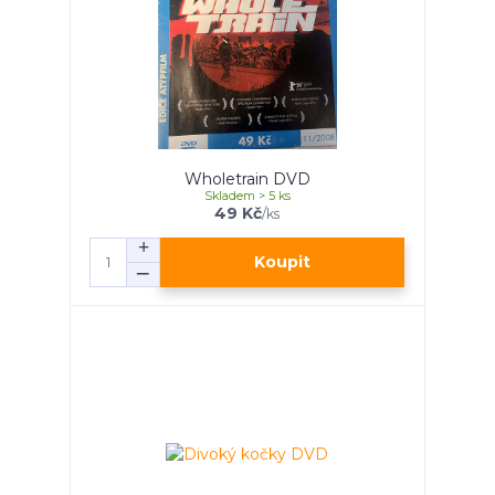
Wholetrain DVD
Skladem > 5 ks
49 Kč
/
ks
Koupit