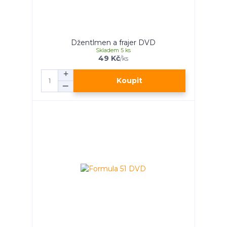
Džentlmen a frajer DVD
Skladem 5 ks
49 Kč
/
ks
Koupit