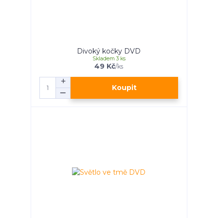
Divoký kočky DVD
Skladem 3 ks
49 Kč
/
ks
Koupit