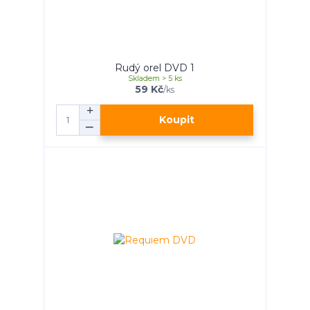
Rudý orel DVD 1
Skladem > 5 ks
59 Kč
/
ks
Koupit