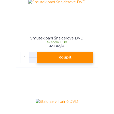
Smutek paní Šnajderové DVD
Skladem > 5 ks
49 Kč
/
ks
Koupit