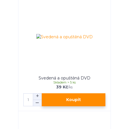
Svedená a opuštěná DVD
Skladem > 5 ks
39 Kč
/
ks
Koupit