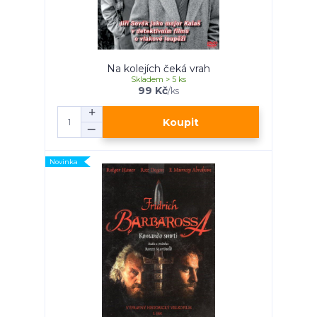
Na kolejích čeká vrah
Skladem > 5 ks
99 Kč
/
ks
Koupit
Novinka