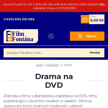
Upozorňujeme, že z důvodu dovolené budeme Vaše objednávky
odesílat znovu od 10.8.2026
0
ks
(+420) 604 310 066
0,00 Kč
Menu
Hledat
Úvod
DVD filmy
Drama
Drama na
DVD
Dramata a filmy s dramatickou zápletkou na DVD, filmy
pojednávající o životních osudech a úskalích. Filmová
zpracování životů známých osobností i událostí.