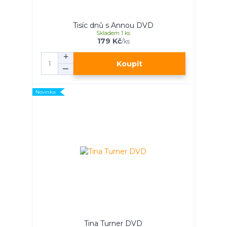
Tisíc dnů s Annou DVD
Skladem 1 ks
179 Kč
/
ks
Koupit
Novinka
Tina Turner DVD