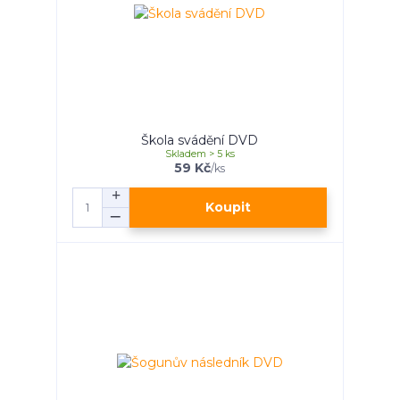
Škola svádění DVD
Skladem > 5 ks
59 Kč
/
ks
Koupit