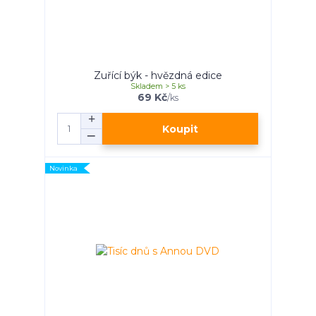
Zuřící býk - hvězdná edice
Skladem > 5 ks
69 Kč
/
ks
Koupit
Novinka