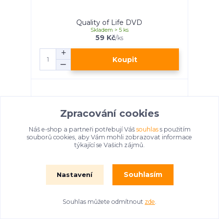
Quality of Life DVD
Skladem > 5 ks
59 Kč
/
ks
Koupit
Zpracování cookies
Náš e-shop a partneři potřebují Váš
souhlas
s použitím
souborů cookies, aby Vám mohli zobrazovat informace
týkající se Vašich zájmů.
Souhlasím
Nastavení
Souhlas můžete odmítnout
zde
.
Million Dollar Baby DVD