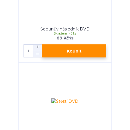
Šogunův následník DVD
Skladem > 5 ks
69 Kč
/
ks
Koupit