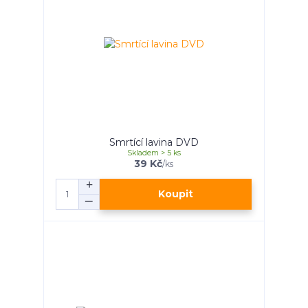
Smrtící lavina DVD
Skladem > 5 ks
39 Kč
/
ks
Koupit