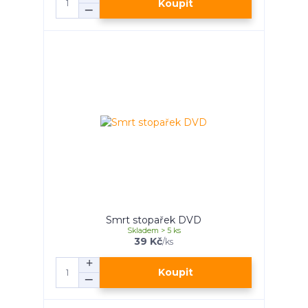
Koupit
Smrt stopařek DVD
Skladem > 5 ks
39 Kč
/
ks
Koupit