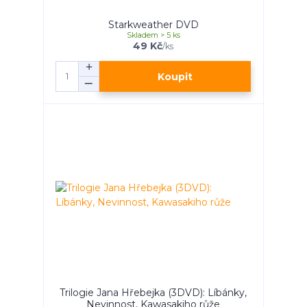
Starkweather DVD
Skladem > 5 ks
49 Kč
/
ks
Koupit
Trilogie Jana Hřebejka (3DVD): Líbánky,
Nevinnost, Kawasakiho růže