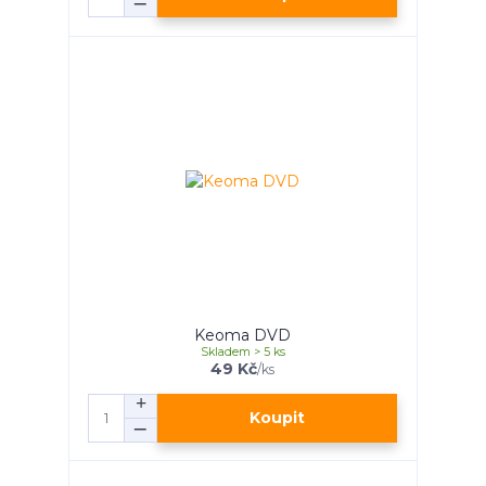
Keoma DVD
Skladem > 5 ks
49 Kč
/
ks
Koupit