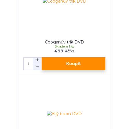
Cooganův trik DVD
Skladem 1 ks
499 Kč
/
ks
Koupit