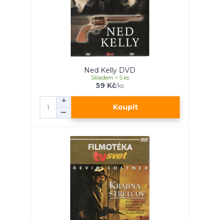
Ned Kelly DVD
Skladem > 5 ks
59 Kč
/
ks
Koupit