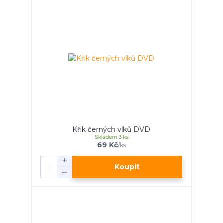
Křik černých vlků DVD
Skladem 3 ks
69 Kč
/
ks
Koupit