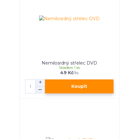
Nemilosrdný střelec DVD
Skladem 1 ks
49 Kč
/
ks
Koupit