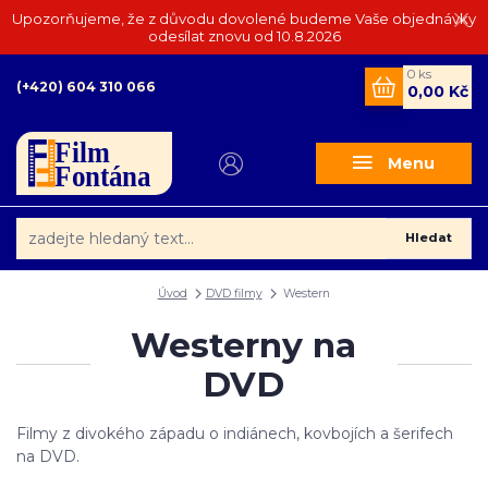
Upozorňujeme, že z důvodu dovolené budeme Vaše objednávky
odesílat znovu od 10.8.2026
0
ks
(+420) 604 310 066
0,00 Kč
Menu
Hledat
Úvod
DVD filmy
Western
Westerny na
DVD
Filmy z divokého západu o indiánech, kovbojích a šerifech
na DVD.