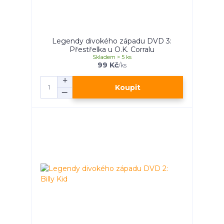
Legendy divokého západu DVD 3:
Přestřelka u O.K. Corralu
Skladem > 5 ks
99 Kč
/
ks
Koupit