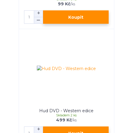
99 Kč
/
ks
Koupit
Hud DVD - Western edice
Skladem 2 ks
499 Kč
/
ks