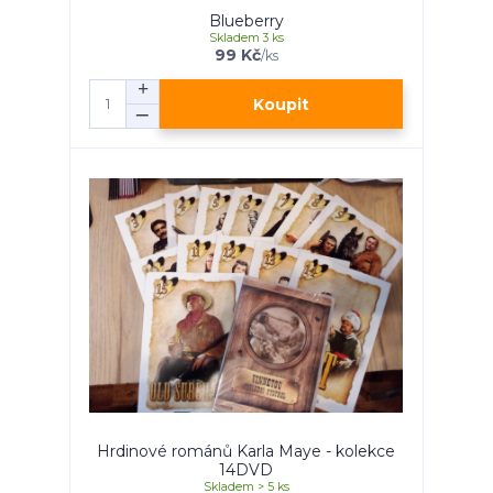
Blueberry
Skladem 3 ks
99 Kč
/
ks
Koupit
Hrdinové románů Karla Maye - kolekce
14DVD
Skladem > 5 ks