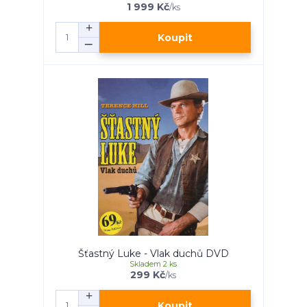
1 999 Kč
/
ks
Koupit
Šťastný Luke - Vlak duchů DVD
Skladem 2 ks
299 Kč
/
ks
Koupit