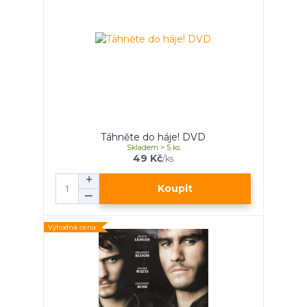
Táhněte do háje! DVD
Skladem > 5 ks
49 Kč
/
ks
Koupit
Výhodná cena