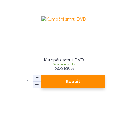
Kumpáni smrti DVD
Skladem > 5 ks
249 Kč
/
ks
Koupit