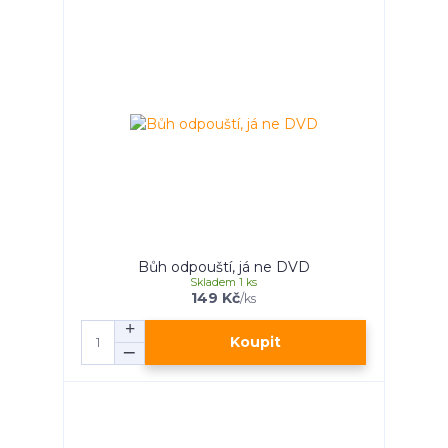
Bůh odpouští, já ne DVD
Skladem 1 ks
149 Kč
/
ks
Koupit