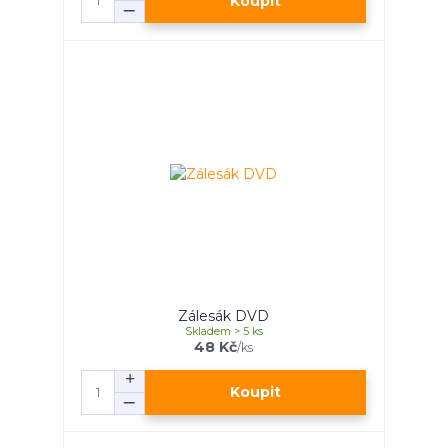
Koupit
Zálesák DVD
Skladem > 5 ks
48 Kč
/
ks
Koupit