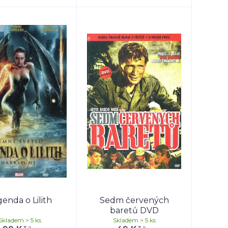
enda o Lilith
Sedm červených
baretů DVD
Skladem > 5 ks
Skladem > 5 ks