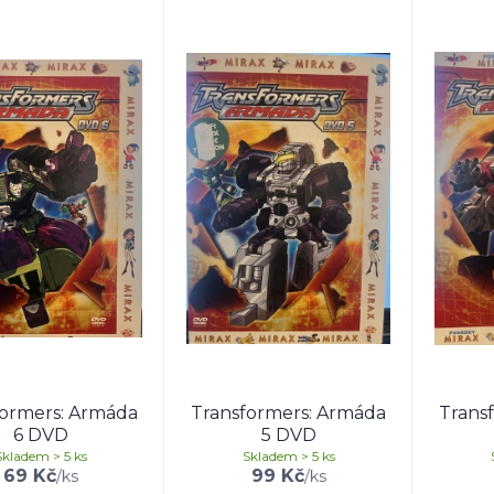
formers: Armáda
Transformers: Armáda
Trans
6 DVD
5 DVD
Skladem > 5 ks
Skladem > 5 ks
69 Kč
99 Kč
/
ks
/
ks