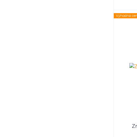
Výhodná ce
Zr