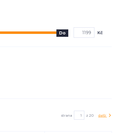
Kč
Do
strana
z 20
další