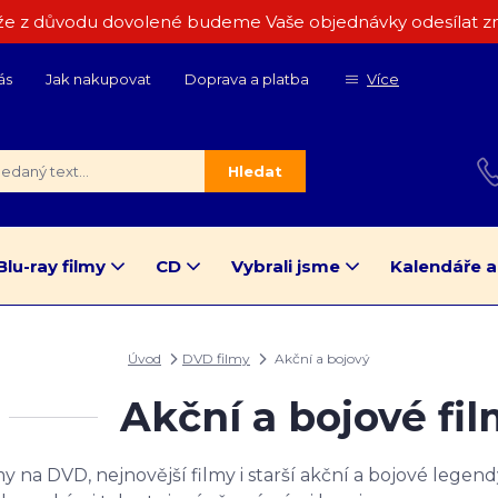
e z důvodu dovolené budeme Vaše objednávky odesílat zn
ás
Jak nakupovat
Doprava a platba
Více
Hledat
Blu-ray filmy
CD
Vybrali jsme
Kalendáře a
Úvod
DVD filmy
Akční a bojový
Akční a bojové fi
my na DVD, nejnovější filmy i starší akční a bojové legen