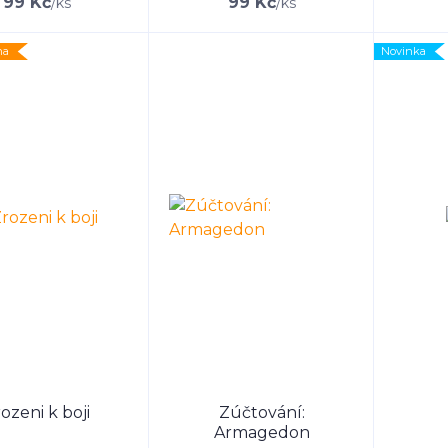
99 Kč
99 Kč
/
ks
/
ks
na
Novinka
ozeni k boji
Zúčtování:
Armagedon