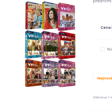
předními 
Cena:
No
Nejnově
Zobrazuji 1-