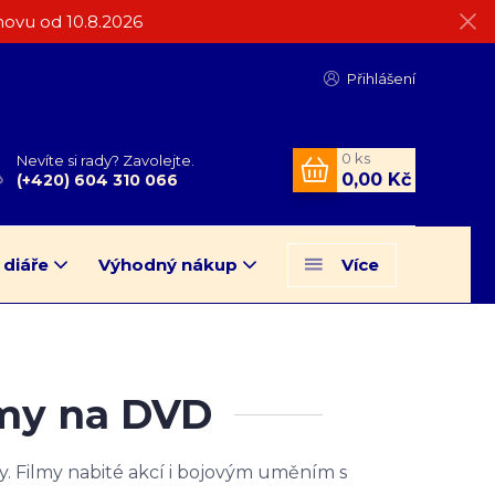
ovu od 10.8.2026
Přihlášení
0
ks
Nevíte si rady? Zavolejte.
0,00 Kč
(+420) 604 310 066
 diáře
Výhodný nákup
Více
lmy na DVD
dy. Filmy nabité akcí i bojovým uměním s