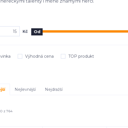
hereckými talenty i méně známými herci.
Kč
Od
vinka
Výhodná cena
TOP produkt
jší
Nejlevnější
Nejdražší
40 z 764