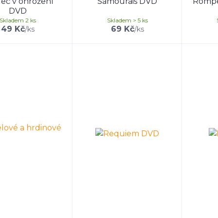
lec v ohrožení
Samourais DVD
Rompe
DVD
Skladem 2 ks
Skladem > 5 ks
49 Kč
69 Kč
/
ks
/
ks