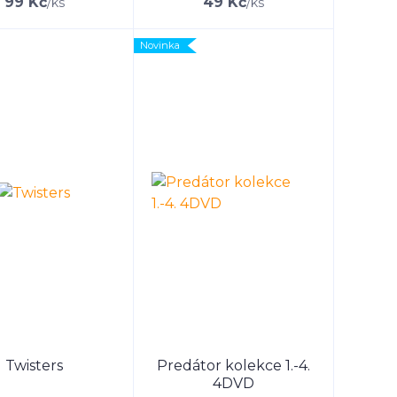
99 Kč
49 Kč
/
ks
/
ks
Novinka
Twisters
Predátor kolekce 1.-4.
4DVD