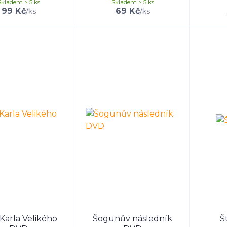
Skladem > 5 ks
Skladem > 5 ks
99 Kč
69 Kč
/
ks
/
ks
 Karla Velikého
Šogunův následník
Š