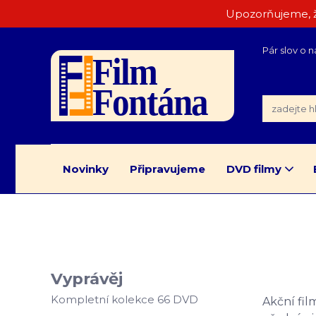
Upozorňujeme, ž
Pár slov o n
Novinky
Připravujeme
DVD filmy
Vyprávěj
Kompletní kolekce 66 DVD
Akční fil