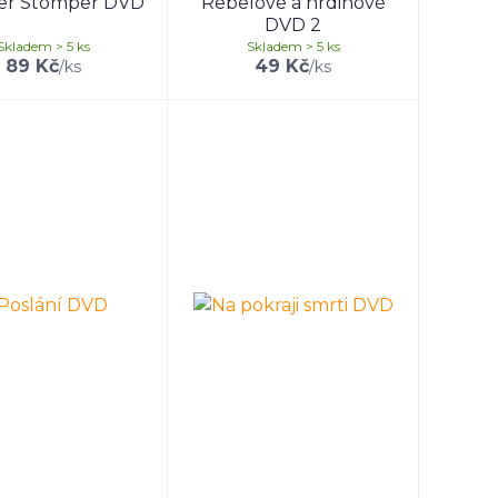
r Stomper DVD
Rebelové a hrdinové
DVD 2
Skladem > 5 ks
Skladem > 5 ks
89 Kč
49 Kč
/
ks
/
ks