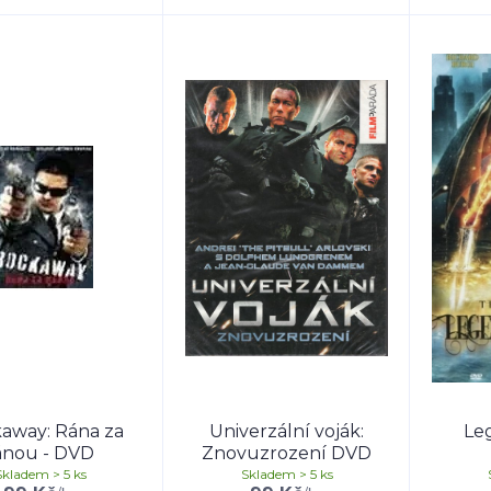
away: Rána za
Univerzální voják:
Leg
ánou - DVD
Znovuzrození DVD
Skladem > 5 ks
Skladem > 5 ks