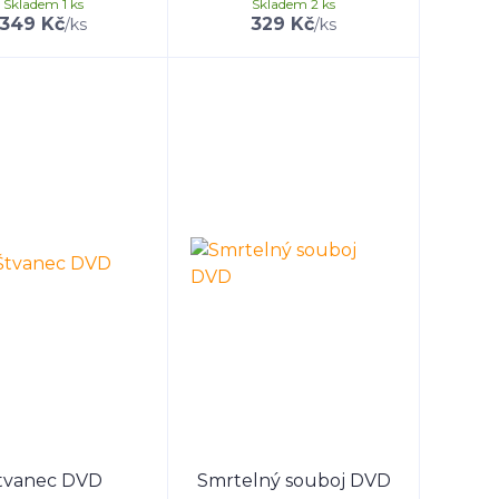
Skladem 1 ks
Skladem 2 ks
349 Kč
329 Kč
/
ks
/
ks
tvanec DVD
Smrtelný souboj DVD