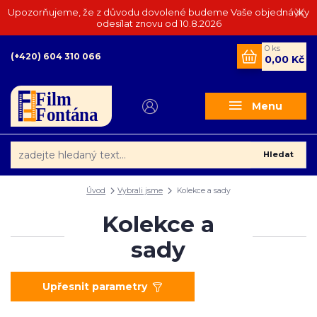
Upozorňujeme, že z důvodu dovolené budeme Vaše objednávky
odesílat znovu od 10.8.2026
0
ks
(+420) 604 310 066
0,00 Kč
Menu
Hledat
Úvod
Vybrali jsme
Kolekce a sady
Kolekce a
sady
Upřesnit parametry