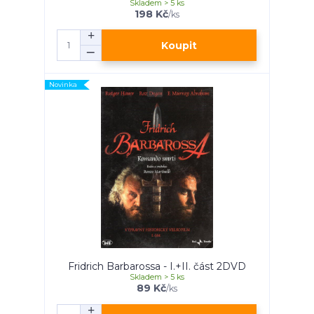
Skladem > 5 ks
198 Kč
/
ks
Koupit
Novinka
Fridrich Barbarossa - I.+II. část 2DVD
Skladem > 5 ks
89 Kč
/
ks