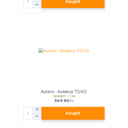
Koupit
Asterix - kolekce 7DVD
Skladem > 5 ks
349 Kč
/
ks
Koupit