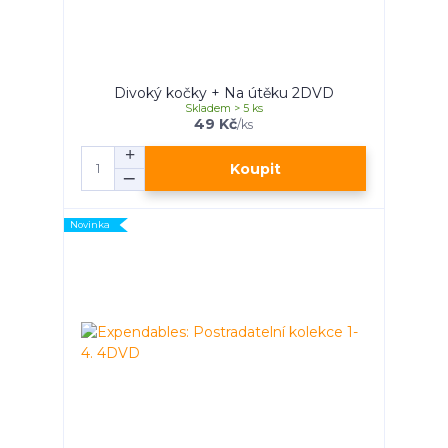
Divoký kočky + Na útěku 2DVD
Skladem > 5 ks
49 Kč
/
ks
Koupit
Novinka