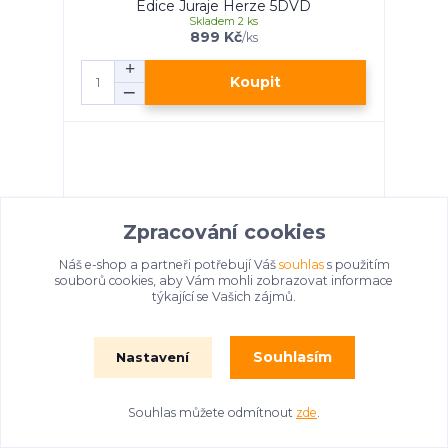
Edice Juraje Herze 5DVD
Skladem 2 ks
899 Kč
/
ks
Koupit
Zpracování cookies
Náš e-shop a partneři potřebují Váš
souhlas
s použitím
souborů cookies, aby Vám mohli zobrazovat informace
týkající se Vašich zájmů.
Souhlasím
Nastavení
Hvězdná Galahitparáda 14CD
Souhlas můžete odmítnout
zde
.
Skladem 2 ks
2 786 Kč
/
ks