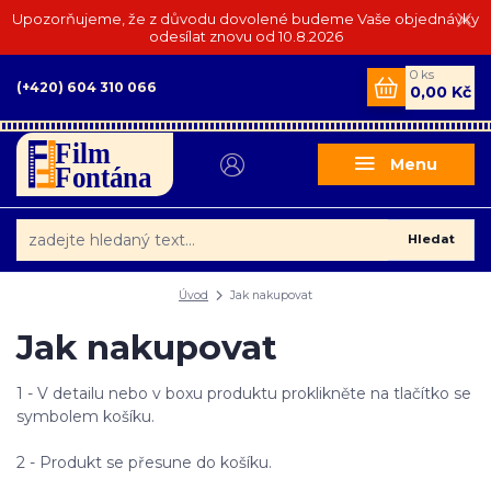
Upozorňujeme, že z důvodu dovolené budeme Vaše objednávky
odesílat znovu od 10.8.2026
0
ks
(+420) 604 310 066
0,00 Kč
Menu
Hledat
Úvod
Jak nakupovat
Jak nakupovat
1 - V detailu nebo v boxu produktu proklikněte na tlačítko se
symbolem košíku.
2 - Produkt se přesune do košíku.