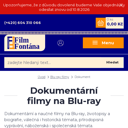
Upozorňujeme, že z důvodu dovolené budeme Vaše objednávky
odesílat znovu od 10.8.2026
0
ks
(+420) 604 310 066
0,00 Kč
Menu
Hledat
Úvod
Blu-ray filmy
Dokument
Dokumentární
filmy na Blu-ray
Dokumentární a naučné filmy na Blu-ray, životopisy a
biografie, válečná i historická témata, přírodopisná
vyprávění, náboženská i společenská témata.