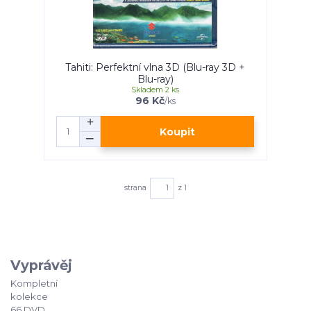
Tahiti: Perfektní vlna 3D (Blu-ray 3D +
Blu-ray)
Skladem 2 ks
96 Kč
/
ks
Koupit
strana
z 1
Vyprávěj
Kompletní
kolekce
66 DVD