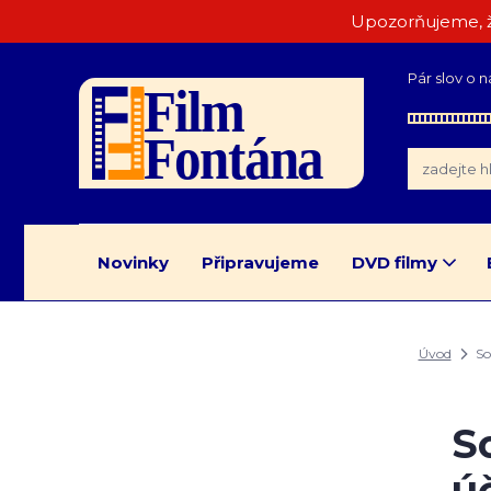
Upozorňujeme, ž
Pár slov o n
Novinky
Připravujeme
DVD filmy
Úvod
So
S
ú