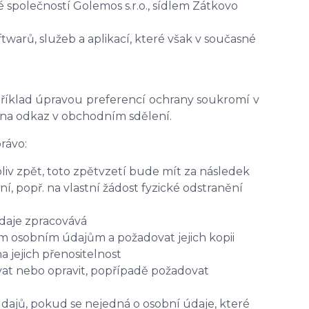
společností Golemos s.r.o., sídlem Zátkovo
warů, služeb a aplikací, které však v současné
apříklad úpravou preferencí ochrany soukromí v
 na odkaz v obchodním sdělení.
rávo:
iv zpět, toto zpětvzetí bude mít za následek
, popř. na vlastní žádost fyzické odstranění
údaje zpracovává
ým osobním údajům a požadovat jejich kopii
jejich přenositelnost
at nebo opravit, popřípadě požadovat
dajů, pokud se nejedná o osobní údaje, které