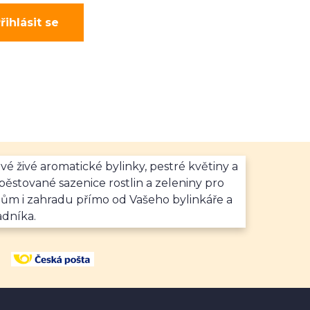
řihlásit se
vé živé aromatické bylinky, pestré květiny a
ěstované sazenice rostlin a zeleniny pro
dům i zahradu přímo od Vašeho bylinkáře a
adníka.