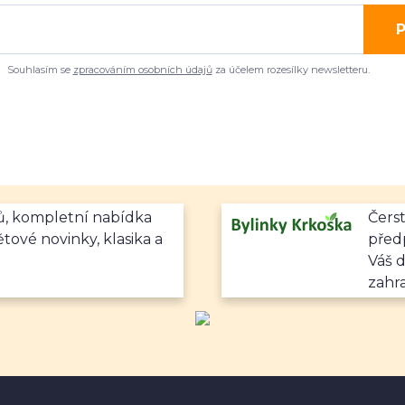
P
Souhlasím se
zpracováním osobních údajů
za účelem rozesílky newsletteru.
mů, kompletní nabídka
Čerst
ětové novinky, klasika a
předp
Váš 
zahr