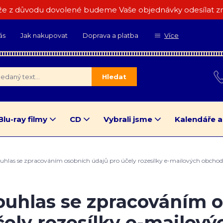
e z důvodu dovolené budeme Vaše objednávky odesílat zn
ás
Jak nakupovat
Doprava a platba
Více
Hledat
Blu-ray filmy
CD
Vybrali jsme
Kalendáře a
uhlas se zpracováním osobních údajů pro účely rozesílky e-mailových obchodn
ouhlas se zpracováním o
čely rozesílky e-mailov