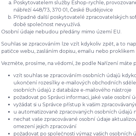
Poskytovatelem služby Eshop-rychle, provozované 
nábřeží 448/73, 370 01, České Budějovice
Případně další poskytovatelé zpracovatelských soft
době společnost nevyužívá.
Osobní údaje nebudou předány mimo území EU.
Souhlas se zpracováním lze vzít kdykoliv zpět, a to n
patičce webu, zasláním dopisu, emailu nebo proklikem
Vezměte, prosíme, na vědomí, že podle Nařízení máte p
vzít souhlas se zpracováním osobních údajů kdykol
ukončení rozesílky e-mailových obchodních sdělení
osobních údajů z databáze e-mailového nástroje
požadovat po Správci informaci, jaké vaše osobní 
vyžádat si u Správce přístup k vašim zpracovávan
u automatizovaně zpracovaných osobních údajů na 
nechat vaše zpracovávané osobní údaje aktualizov
omezení jejich zpracování
požadovat po společnosti výmaz vašich osobních ú