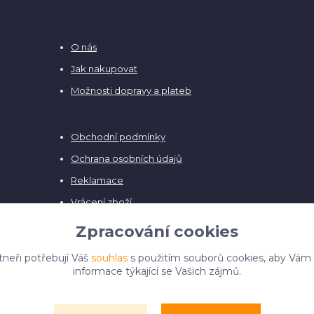
O nás
Jak nakupovat
Možnosti dopravy a plateb
Obchodní podmínky
Ochrana osobních údajů
Reklamace
Vrácení zboží
Zpracování cookies
tneři potřebují Váš
souhlas
s použitím souborů cookies, aby Vám
informace týkající se Vašich zájmů.