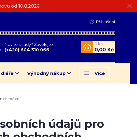
ovu od 10.8.2026
Přihlášení
0
ks
Nevíte si rady? Zavolejte.
0,00 Kč
(+420) 604 310 066
 diáře
Výhodný nákup
Více
ích sdělení
sobních údajů pro
ých obchodních