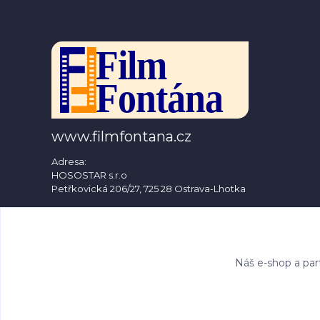
www.filmfontana.cz
Adresa:
HOSOSTAR s.r.o
Petřkovická 206/27, 725 28 Ostrava-Lhotka
tel: 604 310 066
e-mail: info@filmfontana.cz
Náš e-shop a par