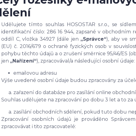
dělení
Udělujete tímto souhlas HOSOSTAR s.r.o., se sídlem
identifikační číslo: 286 16 944, zapsané v obchodním
oddíl C, vložka 34927 (dále jen
„Správce“
), aby ve s
(EU) č. 2016/679 o ochraně fyzických osob v souvisl
pohybu těchto údajů a o zrušení směrnice 95/46/ES (ob
jen
„Nařízení“
), zpracovával/a následující osobní údaje:
emailovou adresu
Výše uvedené osobní údaje budou zpracovány za účel
zařazení do databáze pro zasílání online obchodní
Souhlas udělujete na zpracování po dobu 3 let a to za
zasílání obchodních sdělení, pokud tuto dobu ne
Zpracování osobních údajů je prováděno Správcem
zpracovávat i tito zpracovatelé: