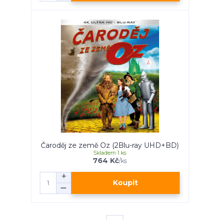
Čaroděj ze země Oz (2Blu-ray UHD+BD)
Skladem 1 ks
764 Kč
/
ks
Koupit