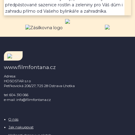
předpěstované sazenice rostlin a zeleniny pro Váš dům i
zahradu přímo od Vašeho bylinkáře a zahradníka.
www.filmfontana.cz
Adresa:
HOSOSTAR s.r.o
Petřkovická 206/27, 725 28 Ostrava-Lhotka
tel: 604 310 066
e-mail: info@filmfontana.cz
O nás
Jak nakupovat