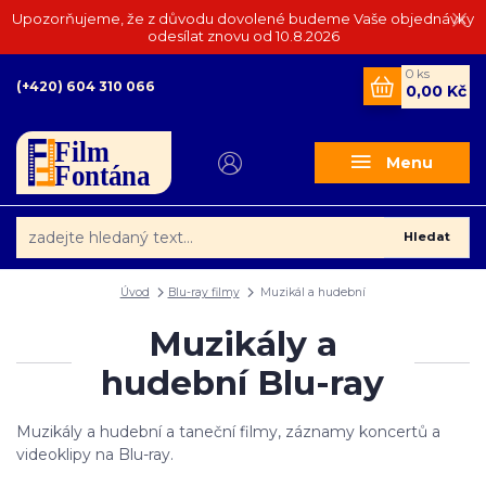
Upozorňujeme, že z důvodu dovolené budeme Vaše objednávky
odesílat znovu od 10.8.2026
0
ks
(+420) 604 310 066
0,00 Kč
Menu
Hledat
Úvod
Blu-ray filmy
Muzikál a hudební
Muzikály a
hudební Blu-ray
Muzikály a hudební a taneční filmy, záznamy koncertů a
videoklipy na Blu-ray.