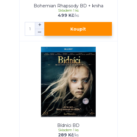
Bohemian Rhapsody BD + kniha
Skladem 1 ks
499 Kč
/
ks
Koupit
Bídníci BD
Skladem 1 ks
289 Kč
/
ks