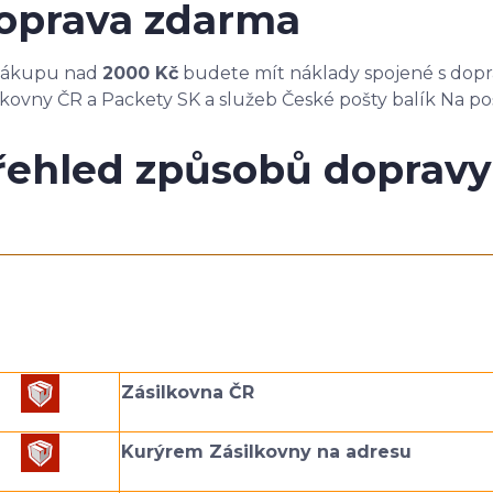
oprava zdarma
 nákupu nad
2000 Kč
budete mít náklady spojené s dop
lkovny ČR a Packety SK a služeb České pošty balík Na poš
řehled způsobů dopravy
Zásilkovna ČR
Kurýrem Zásilkovny na adresu