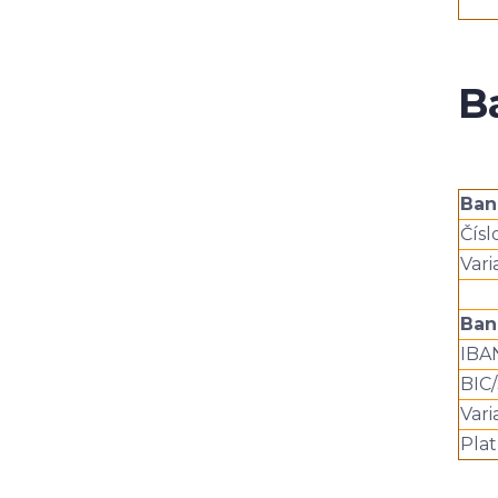
B
Ban
Čísl
Vari
Ban
IBA
BIC
Vari
Plat