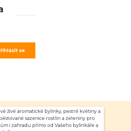
a
řihlásit se
vé živé aromatické bylinky, pestré květiny a
ěstované sazenice rostlin a zeleniny pro
dům i zahradu přímo od Vašeho bylinkáře a