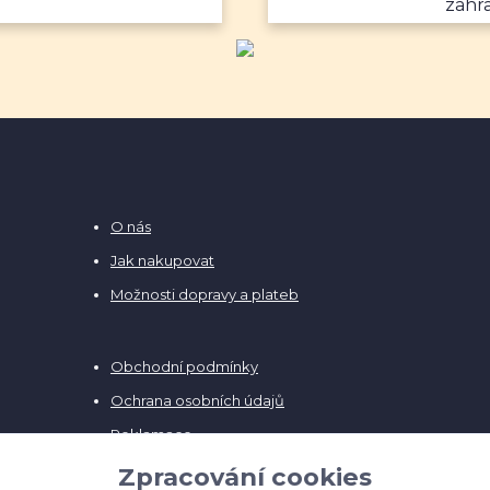
zahr
O nás
Jak nakupovat
Možnosti dopravy a plateb
Obchodní podmínky
Ochrana osobních údajů
Reklamace
Vrácení zboží
Zpracování cookies