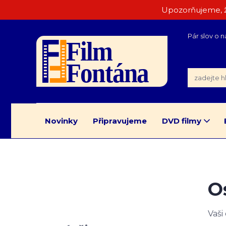
Upozorňujeme, ž
Pár slov o n
Novinky
Připravujeme
DVD filmy
O
Vaši