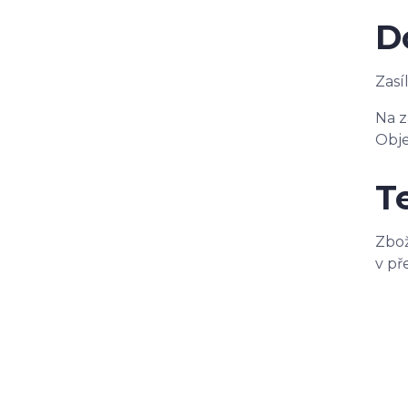
D
Zasí
Na z
Obj
T
Zbož
v př