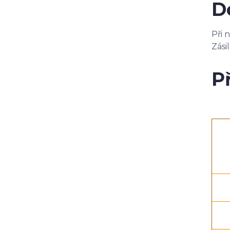
D
Při
Zási
P