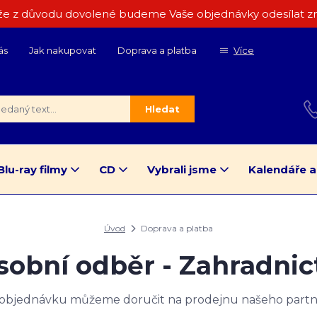
e z důvodu dovolené budeme Vaše objednávky odesílat zn
ás
Jak nakupovat
Doprava a platba
Více
Hledat
Blu-ray filmy
CD
Vybrali jsme
Kalendáře a
Úvod
Doprava a platba
sobní odběr - Zahradnic
 objednávku můžeme doručit na prodejnu našeho partn