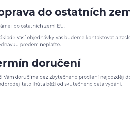
oprava do ostatních zem
láme i do ostatních zemí EU.
ákladě Vaší objednávky Vás budeme kontaktovat a zašle
ednávku předem neplaťte.
ermín doručení
í Vám doručíme bez zbytečného prodlení nejpozději d
edprodeji tato lhůta běží od skutečného data vydání.