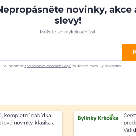
Nepropásněte novinky, akce 
slevy!
Můžete se kdykoli odhlásit.
P
Souhlasím se
zpracováním osobních údajů
za účelem rozesílky newsletteru.
mů, kompletní nabídka
Čerst
ětové novinky, klasika a
předp
Váš 