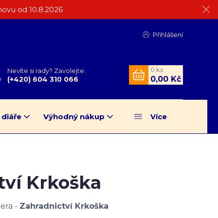
ovu od 10.8.2026
Přihlášení
0
ks
Nevíte si rady? Zavolejte.
0,00 Kč
(+420) 604 310 066
 diáře
Výhodný nákup
Více
tví Krkoška
era -
Zahradnictví Krkoška