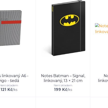
 linkovaný A6 -
Notes Batman – Signal,
No
vigo - šedá
linkovaný, 13 × 21 cm
linko
Není skladem
Není skladem
121 Kč
199 Kč
/
ks
/
ks