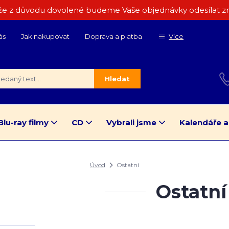
e z důvodu dovolené budeme Vaše objednávky odesílat zn
ás
Jak nakupovat
Doprava a platba
Více
Hledat
Blu-ray filmy
CD
Vybrali jsme
Kalendáře a
Úvod
Ostatní
Ostatní