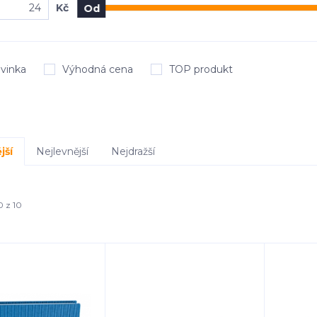
Kč
Od
vinka
Výhodná cena
TOP produkt
jší
Nejlevnější
Nejdražší
0 z 10