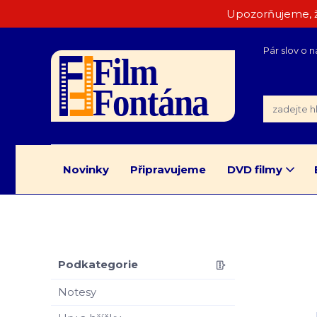
Upozorňujeme, ž
Pár slov o n
Novinky
Připravujeme
DVD filmy
Podkategorie
Notesy