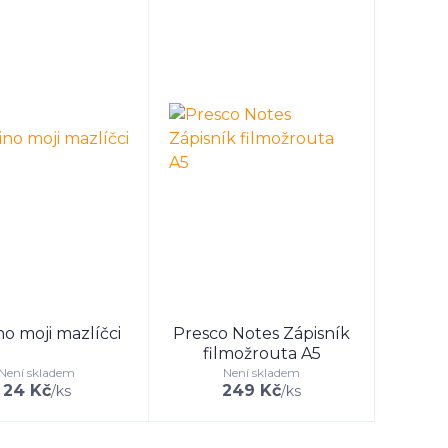
o moji mazlíčci
Presco Notes Zápisník
filmožrouta A5
Není skladem
Není skladem
24 Kč
249 Kč
/
ks
/
ks