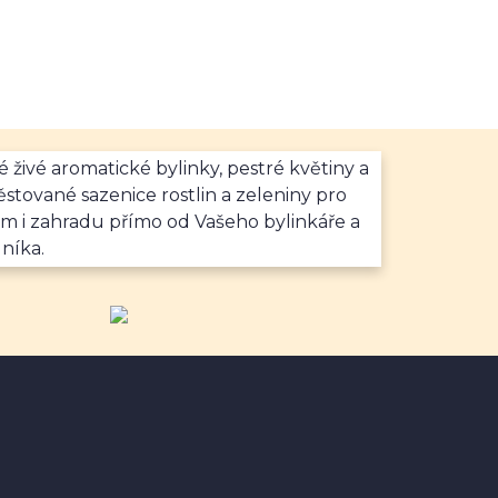
é živé aromatické bylinky, pestré květiny a
stované sazenice rostlin a zeleniny pro
m i zahradu přímo od Vašeho bylinkáře a
níka.