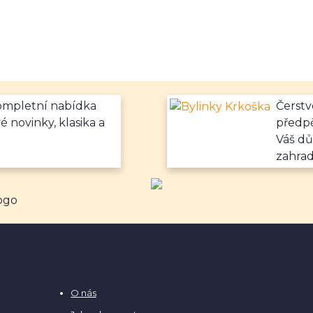
kompletní nabídka
Čerstv
é novinky, klasika a
předpě
Váš dů
zahrad
O nás