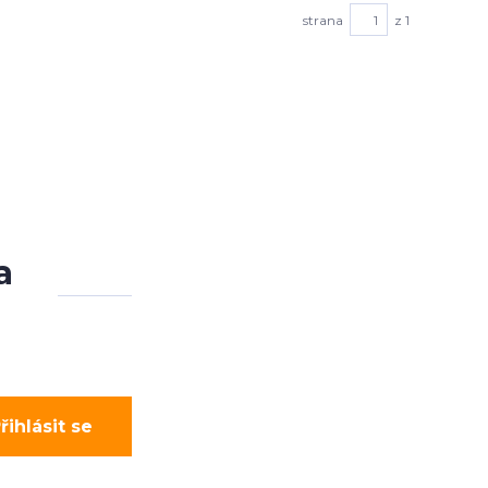
strana
z 1
a
řihlásit se