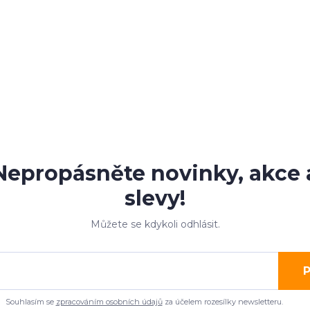
Nepropásněte novinky, akce 
slevy!
Můžete se kdykoli odhlásit.
P
Souhlasím se
zpracováním osobních údajů
za účelem rozesílky newsletteru.