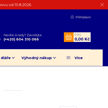
ovu od 10.8.2026
Přihlášení
0
ks
Nevíte si rady? Zavolejte.
0,00 Kč
(+420) 604 310 066
 diáře
Výhodný nákup
Více