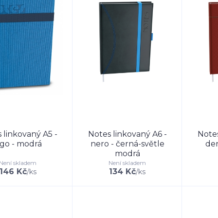
 linkovaný A5 -
Notes linkovaný A6 -
Notes
igo - modrá
nero - černá-světle
den
modrá
Není skladem
Není skladem
146 Kč
134 Kč
/
ks
/
ks