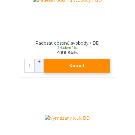
Padesát odstínů svobody / BD
Skladem 1 ks
499 Kč
/
ks
Koupit