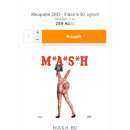
Kleopatra 2BD - Edice k 50. výročí
Skladem 2 ks
259 Kč
/
ks
Koupit
M.A.S.H. BD