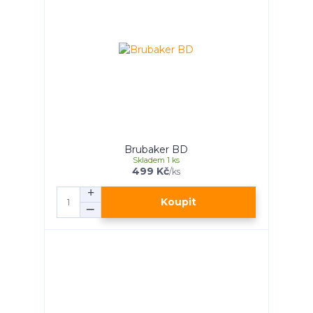
Brubaker BD
Skladem 1 ks
499 Kč
/
ks
Koupit