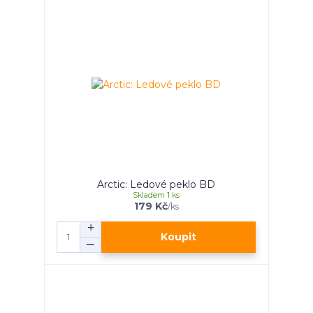
Arctic: Ledové peklo BD
Skladem 1 ks
179 Kč
/
ks
Koupit