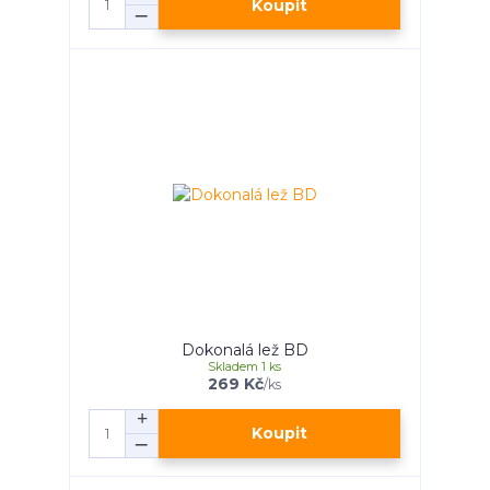
Koupit
Dokonalá lež BD
Skladem 1 ks
269 Kč
/
ks
Koupit