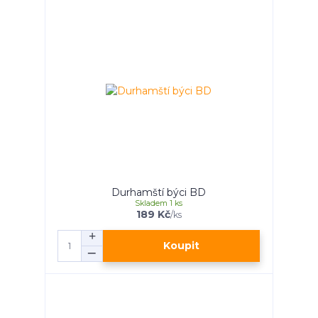
Durhamští býci BD
Skladem 1 ks
189 Kč
/
ks
Koupit