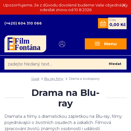
Upozorňujeme, že z důvodu dovolené budeme Vaše objednávky
odesílat znovu od 10.8.2026
0
ks
(+420) 604 310 066
0,00 Kč
Menu
Hledat
Úvod
Blu-ray filmy
Drama a životopisný
Drama na Blu-
ray
Dramata a filmy s dramatickou zápletkou na Blu-ray, filmy
pojednávající o životních osudech a úskalích. Filmová
zpracování životů známých osobností i událostí.