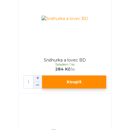
Sněhurka a lovec BD
Skladem 1 ks
284 Kč
/
ks
Koupit