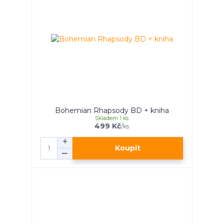
Bohemian Rhapsody BD + kniha
Skladem 1 ks
499 Kč
/
ks
Koupit