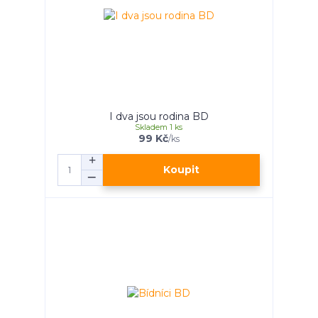
I dva jsou rodina BD
Skladem 1 ks
99 Kč
/
ks
Koupit