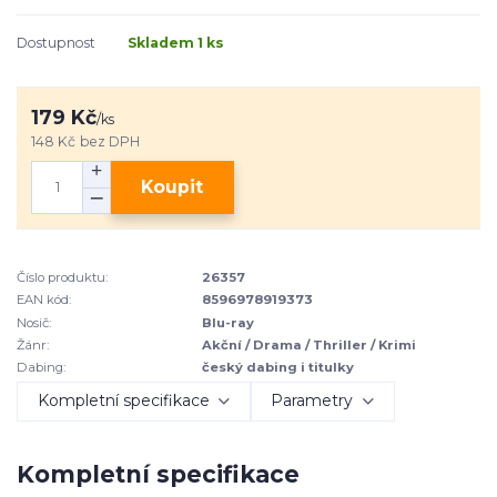
Dostupnost
Skladem 1 ks
179 Kč
/
ks
148 Kč
bez DPH
Koupit
Číslo produktu:
26357
EAN kód:
8596978919373
Nosič:
Blu-ray
Žánr:
Akční / Drama / Thriller / Krimi
Dabing:
český dabing i titulky
Kompletní specifikace
Parametry
Kompletní specifikace