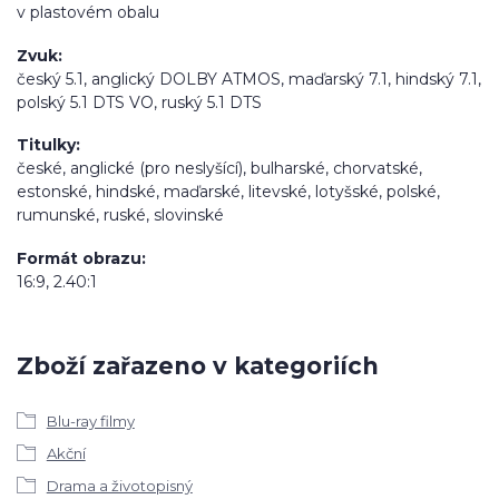
v plastovém obalu
Zvuk
český 5.1, anglický DOLBY ATMOS, maďarský 7.1, hindský 7.1,
polský 5.1 DTS VO, ruský 5.1 DTS
Titulky
české, anglické (pro neslyšící), bulharské, chorvatské,
estonské, hindské, maďarské, litevské, lotyšské, polské,
rumunské, ruské, slovinské
Formát obrazu
16:9, 2.40:1
Zboží zařazeno v kategoriích
Blu-ray filmy
Akční
Drama a životopisný