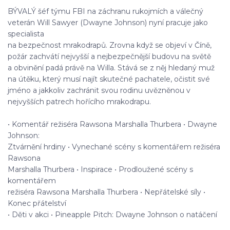
BÝVALÝ šéf týmu FBI na záchranu rukojmích a válečný
veterán Will Sawyer (Dwayne Johnson) nyní pracuje jako
specialista
na bezpečnost mrakodrapů. Zrovna když se objeví v Číně,
požár zachvátí nejvyšší a nejbezpečnější budovu na světě
a obvinění padá právě na Willa. Stává se z něj hledaný muž
na útěku, který musí najít skutečné pachatele, očistit své
jméno a jakkoliv zachránit svou rodinu uvězněnou v
nejvyšších patrech hořícího mrakodrapu.
• Komentář režiséra Rawsona Marshalla Thurbera • Dwayne
Johnson:
Ztvárnění hrdiny • Vynechané scény s komentářem režiséra
Rawsona
Marshalla Thurbera • Inspirace • Prodloužené scény s
komentářem
režiséra Rawsona Marshalla Thurbera • Nepřátelské síly •
Konec přátelství
• Děti v akci • Pineapple Pitch: Dwayne Johnson o natáčení