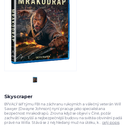
Skyscraper
BÝVALÝ šéf týmu FBI na záchranu rukojmích a válečný veterán Will
Sawyer (Dwayne Johnson) nyní pracuje jako specialistana
bezpečnost mrakodrapů. Zrovna když se objeví v Číně, požár
zachvátí nejvyšší a nejbezpečnější budovu na světěa obvinění padá
právě na Willa. Stává se z něj hledaný muž na útěku, k...
celý popis