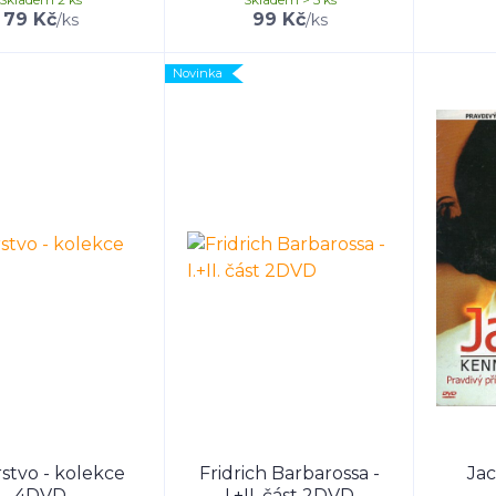
79 Kč
99 Kč
/
ks
/
ks
Novinka
rstvo - kolekce
Fridrich Barbarossa -
Jac
4DVD
I.+II. část 2DVD