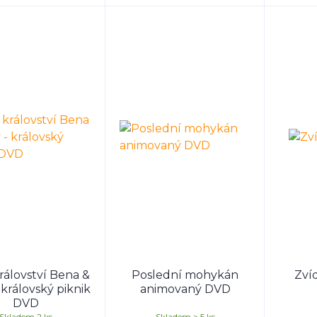
rálovství Bena &
Poslední mohykán
Zví
 královský piknik
animovaný DVD
DVD
Skladem 2 ks
Skladem > 5 ks