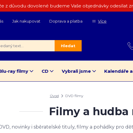
e z důvodu dovolené budeme Vaše objednávky odesílat zn
ás
Jak nakupovat
Doprava a platba
Více
Hledat
Blu-ray filmy
CD
Vybrali jsme
Kalendáře a
Úvod
DVD filmy
Filmy a hudba
DVD, novinky i sběratelské tituly, filmy a pohádky pro dět