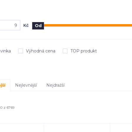
Kč
Od
vinka
Výhodná cena
TOP produkt
jší
Nejlevnější
Nejdražší
40 z 6769