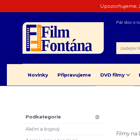
Upozorňujeme, ž
Pár slov o n
Novinky
Připravujeme
DVD filmy
Podkategorie
Akční a bojový
Filmy na 