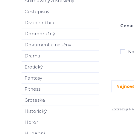
Animovaný a kreslený
Cestopisný
Divadelní hra
Cena:
Dobrodružný
Dokument a naučný
No
Drama
Erotický
Fantasy
Nejnově
Fitness
Groteska
Zobrazuji 1-
Historický
Horor
Hudební