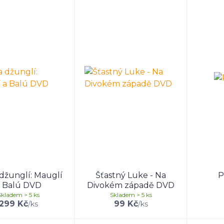
džunglí: Mauglí
Šťastný Luke - Na
P
 Balú DVD
Divokém západě DVD
Skladem > 5 ks
Skladem > 5 ks
299 Kč
99 Kč
/
ks
/
ks