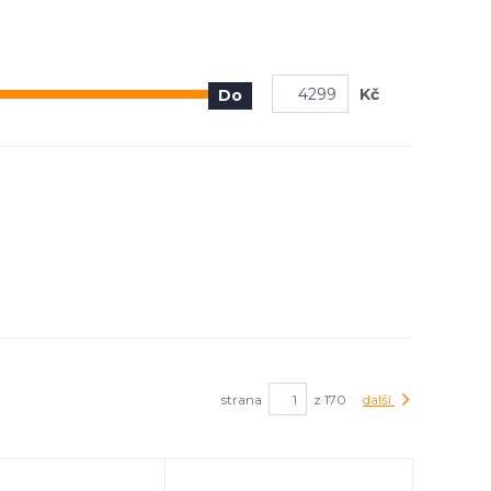
Kč
Do
strana
z 170
další