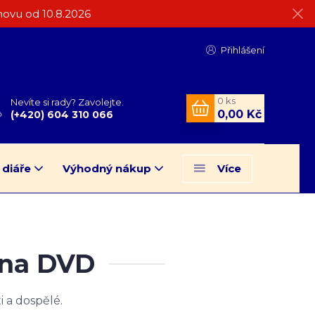
ovu od 10.8.2026
Přihlášení
0
ks
Nevíte si rady? Zavolejte.
0,00 Kč
(+420) 604 310 066
 diáře
Výhodný nákup
Více
 na DVD
i a dospělé.