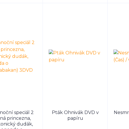
noční speciál 2
Pták Ohnivák DVD v
Nesmrt
ná princezna,
papíru
konický dudák,