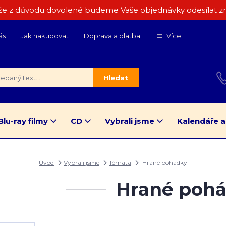
e z důvodu dovolené budeme Vaše objednávky odesílat zn
ás
Jak nakupovat
Doprava a platba
Více
Hledat
Blu-ray filmy
CD
Vybrali jsme
Kalendáře a
Úvod
Vybrali jsme
Témata
Hrané pohádky
Hrané poh