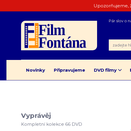
Upozorňujeme, ž
Pár slov o n
Novinky
Připravujeme
DVD filmy
Vyprávěj
Kompletní kolekce 66 DVD