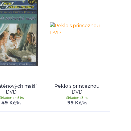
aténových mašlí
Peklo s princeznou
DVD
DVD
Skladem > 5 ks
Skladem 3 ks
49 Kč
99 Kč
/
ks
/
ks