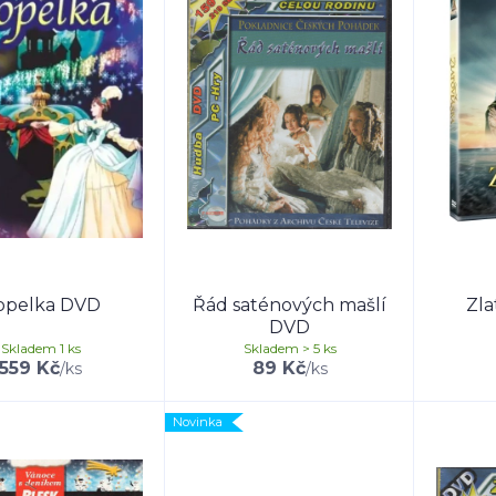
opelka DVD
Řád saténových mašlí
Zla
DVD
Skladem 1 ks
Skladem > 5 ks
559 Kč
89 Kč
/
ks
/
ks
Novinka