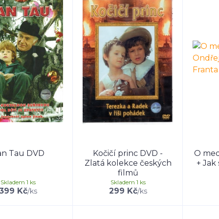
an Tau DVD
Kočičí princ DVD -
O med
Zlatá kolekce českých
+ Jak 
filmů
Skladem 1 ks
Skladem 1 ks
399 Kč
299 Kč
/
ks
/
ks