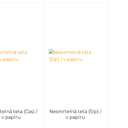
elná teta (Čas) /
Nesmrtelná teta (Šíp) /
v papíru
v papíru