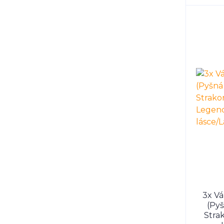
3x Vá
(Pyš
Stra