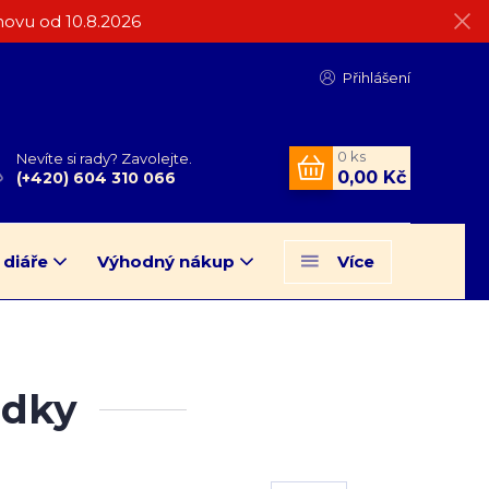
ovu od 10.8.2026
Přihlášení
0
ks
Nevíte si rady? Zavolejte.
0,00 Kč
(+420) 604 310 066
 diáře
Výhodný nákup
Více
ádky