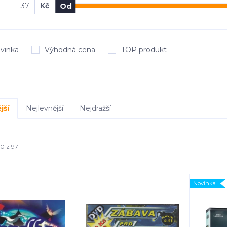
Kč
Od
vinka
Výhodná cena
TOP produkt
jší
Nejlevnější
Nejdražší
40 z 97
Novinka