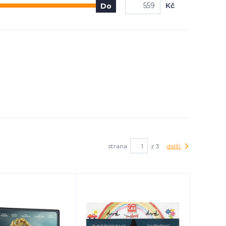
Kč
Do
strana
z 3
další