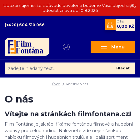
Upozorňujeme, že z důvodu dovolené budeme Vaše objednávky
odesílat znovu od 10.8.2026
0
ks
(+420) 604 310 066
0,00 Kč
Menu
Hledat
Úvod
Pár slov o nás
O nás
Vítejte na stránkách filmfontana.cz!
Film Fontána je jak rádi říkáme fontánou filmové a hudební
zábavy pro celou rodinu. Naleznete zde nejen širokou
nabídku filmových i hudebních titulů, ale i další sortiment