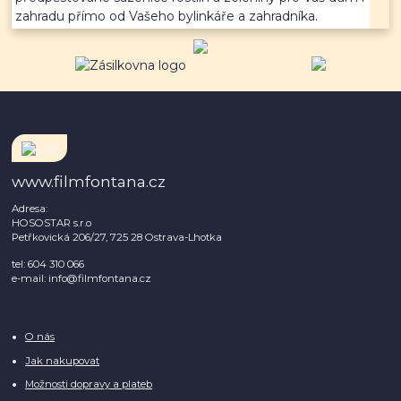
zahradu přímo od Vašeho bylinkáře a zahradníka.
www.filmfontana.cz
Adresa:
HOSOSTAR s.r.o
Petřkovická 206/27, 725 28 Ostrava-Lhotka
tel: 604 310 066
e-mail: info@filmfontana.cz
O nás
Jak nakupovat
Možnosti dopravy a plateb