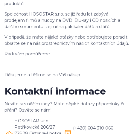
produktů.
Společnost HOSOSTAR s.r.o. se již řadu let zabývá
prodejem filmů a hudby na DVD, Blu-ray i CD nosičích a
dalšího sortimentu, zejména pak kalendářů a diářů.
V případě, že máte nějaké otázky nebo potřebujete poradit,
obraťte se na nás prostřednictvím našich kontaktních údajů.
Rádi vám pomůžeme.
Děkujeme a těšíme se na Váš nákup.
Kontaktní informace
Nevíte si s něčím rady? Máte nějaké dotazy připomínky či
přání? Ozvěte se nám!
HOSOSTAR s.r.o.
Petřkovická 206/27
(+420) 604 310 066
725 28 Ostrava-Lhotka