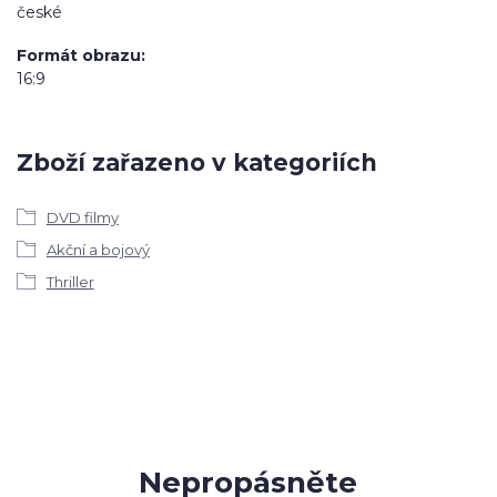
české
Formát obrazu
16:9
Zboží zařazeno v kategoriích
DVD filmy
Akční a bojový
Thriller
Nepropásněte