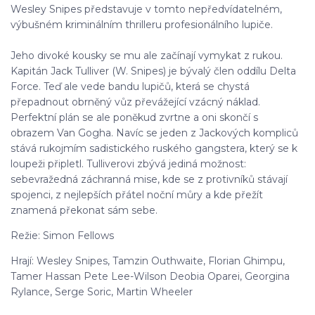
Wesley Snipes představuje v tomto nepředvídatelném,
výbušném kriminálním thrilleru profesionálního lupiče.
Jeho divoké kousky se mu ale začínají vymykat z rukou.
Kapitán Jack Tulliver (W. Snipes) je bývalý člen oddílu Delta
Force. Teď ale vede bandu lupičů, která se chystá
přepadnout obrněný vůz převážející vzácný náklad.
Perfektní plán se ale poněkud zvrtne a oni skončí s
obrazem Van Gogha. Navíc se jeden z Jackových kompliců
stává rukojmím sadistického ruského gangstera, který se k
loupeži připletl. Tulliverovi zbývá jediná možnost:
sebevražedná záchranná mise, kde se z protivníků stávají
spojenci, z nejlepších přátel noční můry a kde přežít
znamená překonat sám sebe.
Režie: Simon Fellows
Hrají: Wesley Snipes, Tamzin Outhwaite, Florian Ghimpu,
Tamer Hassan Pete Lee-Wilson Deobia Oparei, Georgina
Rylance, Serge Soric, Martin Wheeler