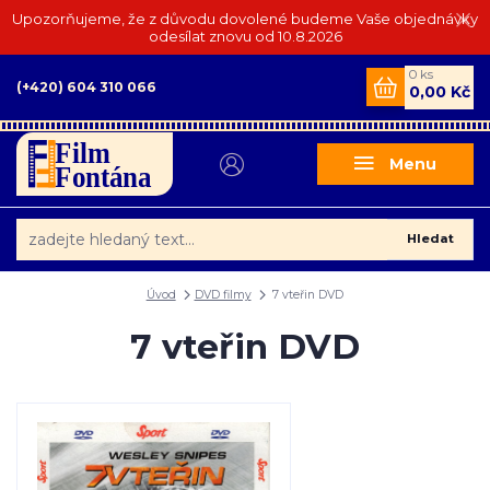
Upozorňujeme, že z důvodu dovolené budeme Vaše objednávky
odesílat znovu od 10.8.2026
0
ks
(+420) 604 310 066
0,00 Kč
Menu
Hledat
Úvod
DVD filmy
7 vteřin DVD
7 vteřin DVD