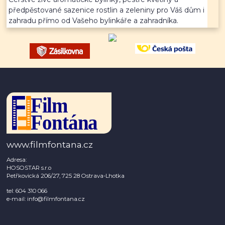
předpěstované sazenice rostlin a zeleniny pro Váš dům i
zahradu přímo od Vašeho bylinkáře a zahradníka.
www.filmfontana.cz
Adresa:
HOSOSTAR s.r.o
Petřkovická 206/27, 725 28 Ostrava-Lhotka
tel: 604 310 066
e-mail: info@filmfontana.cz