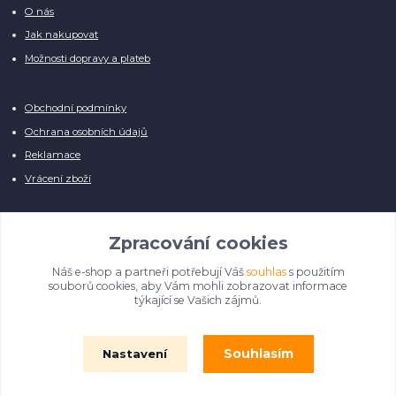
O nás
Jak nakupovat
Možnosti dopravy a plateb
Obchodní podmínky
Ochrana osobních údajů
Reklamace
Vrácení zboží
Zpracování cookies
Náš e-shop a partneři potřebují Váš
souhlas
s použitím
Manuálně pro Vás kontrolujeme každý produkt, přesto se může stát, že u
souborů cookies, aby Vám mohli zobrazovat informace
několika z nich je vyobrazen pouze obrázek informativního charakteru.
týkající se Vašich zájmů.
Omlouváme se, na úpravě databáze pilně pracujeme.
Souhlasím
Nastavení
© Film Fontána 2018 - 2024