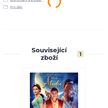
Animovaný a kreslený
Pro děti
Související
1
zboží