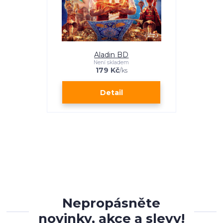
Aladin BD
Není skladem
179 Kč
/
ks
Detail
Nepropásněte
novinky, akce a slevy!