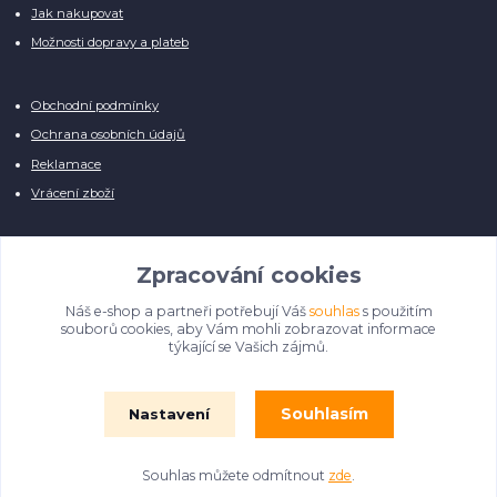
Jak nakupovat
Možnosti dopravy a plateb
Obchodní podmínky
Ochrana osobních údajů
Reklamace
Vrácení zboží
Zpracování cookies
Náš e-shop a partneři potřebují Váš
souhlas
s použitím
Manuálně pro Vás kontrolujeme každý produkt, přesto se může stát, že u
souborů cookies, aby Vám mohli zobrazovat informace
několika z nich je vyobrazen pouze obrázek informativního charakteru.
týkající se Vašich zájmů.
Omlouváme se, na úpravě databáze pilně pracujeme.
Souhlasím
Nastavení
© Film Fontána 2018 - 2024
Souhlas můžete odmítnout
zde
.
Vytvořeno na
Eshop-rychle.cz