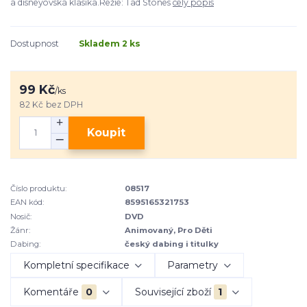
a disneyovská klasika.Režie: Tad Stones
celý popis
Dostupnost
Skladem 2 ks
99 Kč
/
ks
82 Kč
bez DPH
Koupit
Číslo produktu:
08517
EAN kód:
8595165321753
Nosič:
DVD
Žánr:
Animovaný, Pro Děti
Dabing:
český dabing i titulky
Kompletní specifikace
Parametry
Komentáře
0
Související zboží
1