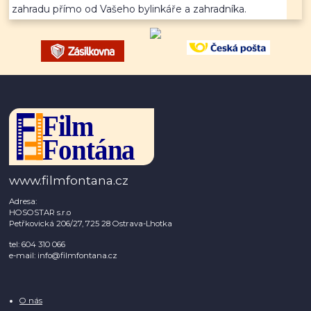
zahradu přímo od Vašeho bylinkáře a zahradníka.
www.filmfontana.cz
Adresa:
HOSOSTAR s.r.o
Petřkovická 206/27, 725 28 Ostrava-Lhotka
tel: 604 310 066
e-mail: info@filmfontana.cz
O nás