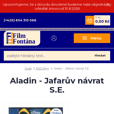
Upozorňujeme, že z důvodu dovolené budeme Vaše objednávky
odesílat znovu od 10.8.2026
0
ks
(+420) 604 310 066
0,00 Kč
Menu
Hledat
Úvod
DVD filmy
Aladin - Jafarův návrat S.E.
Aladin - Jafarův návrat
S.E.