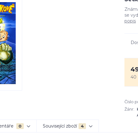
Známá 
se vyd
popis
Do
49
40
Číslo 
Žánr:
entáře
Související zboží
0
4