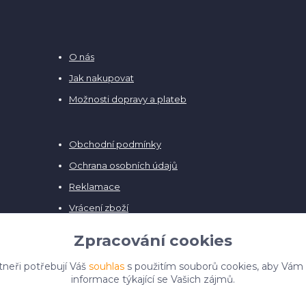
O nás
Jak nakupovat
Možnosti dopravy a plateb
Obchodní podmínky
Ochrana osobních údajů
Reklamace
Vrácení zboží
Zpracování cookies
tneři potřebují Váš
souhlas
s použitím souborů cookies, aby Vám
informace týkající se Vašich zájmů.