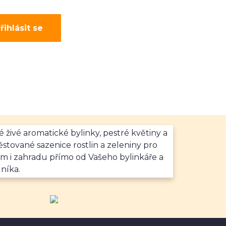
řihlásit se
é živé aromatické bylinky, pestré květiny a
stované sazenice rostlin a zeleniny pro
m i zahradu přímo od Vašeho bylinkáře a
níka.