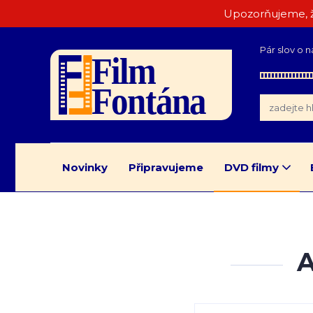
Upozorňujeme, ž
Pár slov o n
Novinky
Připravujeme
DVD filmy
A