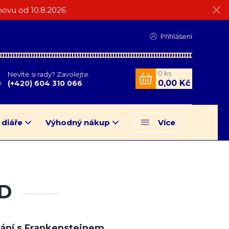
ovu od 10.8.2026
Přihlášení
0
ks
Nevíte si rady? Zavolejte.
0,00 Kč
(+420) 604 310 066
 diáře
Výhodný nákup
Více
VD
ání s Frankensteinem