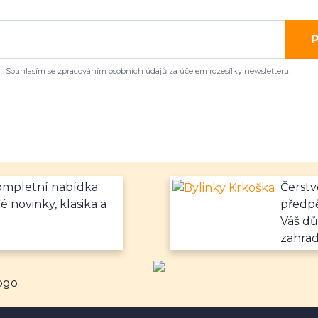
P
Souhlasím se
zpracováním osobních údajů
za účelem rozesílky newsletteru.
kompletní nabídka
Čerstv
é novinky, klasika a
předpě
Váš dů
zahrad