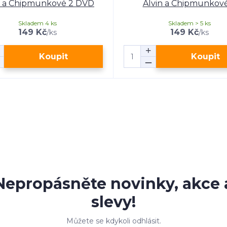
n a Chipmunkové 2 DVD
Alvin a Chipmunkové
Skladem 4 ks
Skladem > 5 ks
149 Kč
149 Kč
/
ks
/
ks
Koupit
Koupit
Nepropásněte novinky, akce 
slevy!
Můžete se kdykoli odhlásit.