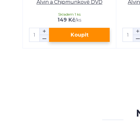
Alvin a Chipmunkové DVD
Alvi
Skladem 1 ks
149 Kč
/
ks
Koupit