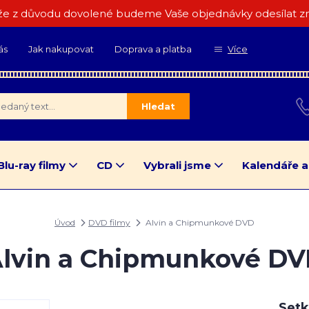
e z důvodu dovolené budeme Vaše objednávky odesílat zn
ás
Jak nakupovat
Doprava a platba
Více
Hledat
Blu-ray filmy
CD
Vybrali jsme
Kalendáře a
Úvod
DVD filmy
Alvin a Chipmunkové DVD
lvin a Chipmunkové D
Setk