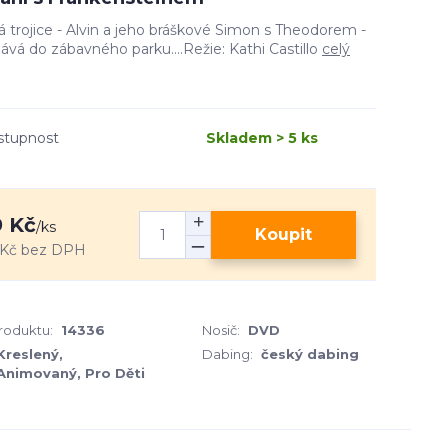
trojice - Alvin a jeho bráškové Simon s Theodorem -
ává do zábavného parku....Režie: Kathi Castillo
celý
stupnost
Skladem > 5 ks
 Kč
/
ks
Koupit
 Kč
bez DPH
produktu:
14336
Nosič:
DVD
Kreslený,
Dabing:
český dabing
Animovaný, Pro Děti