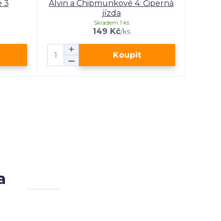
 3
Alvin a Chipmunkové 4: Čiperná
jízda
Skladem 1 ks
149 Kč
/
ks
Koupit
a