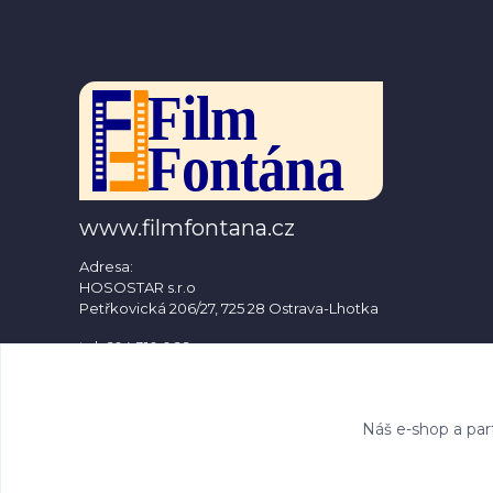
www.filmfontana.cz
Adresa:
HOSOSTAR s.r.o
Petřkovická 206/27, 725 28 Ostrava-Lhotka
tel: 604 310 066
e-mail: info@filmfontana.cz
Náš e-shop a par