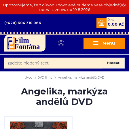
Upozorňujeme, že z důvodu dovolené budeme Vaše objednávky
odesílat znovu od 10.8.2026
0
ks
(+420) 604 310 066
0,00 Kč
Menu
Hledat
Úvod
DVD filmy
Angelika, markýza andělů DVD
Angelika, markýza
andělů DVD