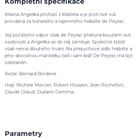
Kompletní specifikace
Krásná Angelika přichází z kláštera a je proti své vůli
provdána za bohatého a tajemného hraběte de Peyrac.
Její počáteční odpor však de Peyrac překoná kouzlem své
osobnosti a Angelika se do něj zamiluje. Společné štěstí
však nemá dlouhého trvání. Na přepychové sídlo hraběte a
jeho skvostnou manželku žárlí i sám král! De Peyrac má být
odstraněn...
Režie: Bernard Borderie
Hrají: Michele Mercier, Robert Hossein, Jean Rochefort,
Claude Giraud, Giuliano Gemma,
Parametry