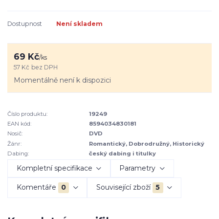
Dostupnost
Není skladem
69 Kč
/
ks
57 Kč
bez DPH
Momentálně není k dispozici
Číslo produktu:
19249
EAN kód:
8594034830181
Nosič:
DVD
Žánr:
Romantický, Dobrodružný, Historický
Dabing:
český dabing i titulky
Kompletní specifikace
Parametry
Komentáře
0
Související zboží
5