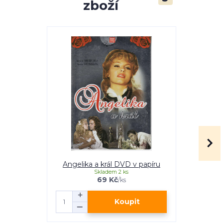
zboží
Angelika a král DVD v papíru
Angelika a
Skladem 2 ks
69 Kč
/
ks
Koupit