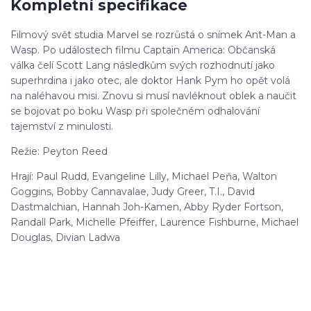
Kompletní specifikace
Filmový svět studia Marvel se rozrůstá o snímek Ant-Man a
Wasp. Po událostech filmu Captain America: Občanská
válka čelí Scott Lang následkům svých rozhodnutí jako
superhrdina i jako otec, ale doktor Hank Pym ho opět volá
na naléhavou misi. Znovu si musí navléknout oblek a naučit
se bojovat po boku Wasp při společném odhalování
tajemství z minulosti.
Režie: Peyton Reed
Hrají: Paul Rudd, Evangeline Lilly, Michael Peňa, Walton
Goggins, Bobby Cannavalae, Judy Greer, T.I., David
Dastmalchian, Hannah Joh-Kamen, Abby Ryder Fortson,
Randall Park, Michelle Pfeiffer, Laurence Fishburne, Michael
Douglas, Divian Ladwa