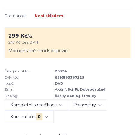
Dostupnost
Není skladem
299 Kč
/
ks
247 Kč
bez DPH
Momentálně není k dispozici
Číslo produktu:
26334
EAN kód:
8595165367225
Nosič:
DVD
Žánr:
Akční, Sci-Fi, Dobrodružný
Dabing:
český dabing i titulky
Kompletní specifikace
Parametry
Komentáře
0