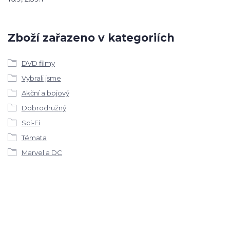
Zboží zařazeno v kategoriích
DVD filmy
Vybrali jsme
Akční a bojový
Dobrodružný
Sci-Fi
Témata
Marvel a DC