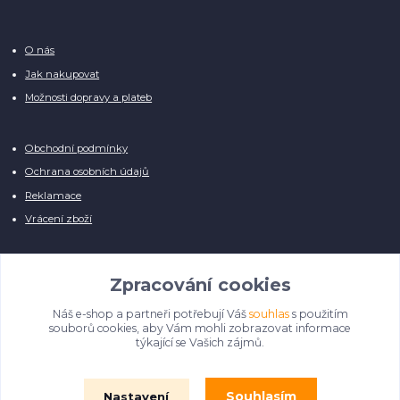
O nás
Jak nakupovat
Možnosti dopravy a plateb
Obchodní podmínky
Ochrana osobních údajů
Reklamace
Vrácení zboží
Zpracování cookies
Náš e-shop a partneři potřebují Váš
souhlas
s použitím
Manuálně pro Vás kontrolujeme každý produkt, přesto se může stát, že u
souborů cookies, aby Vám mohli zobrazovat informace
několika z nich je vyobrazen pouze obrázek informativního charakteru.
týkající se Vašich zájmů.
Omlouváme se, na úpravě databáze pilně pracujeme.
Souhlasím
Nastavení