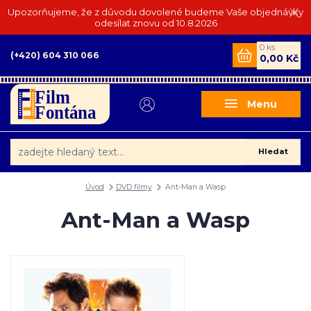
Upozorňujeme, že z důvodu dovolené budeme Vaše objednávky
odesílat znovu od 10.8.2026
0
ks
(+420) 604 310 066
0,00 Kč
Menu
Hledat
Úvod
DVD filmy
Ant-Man a Wasp
Ant-Man a Wasp