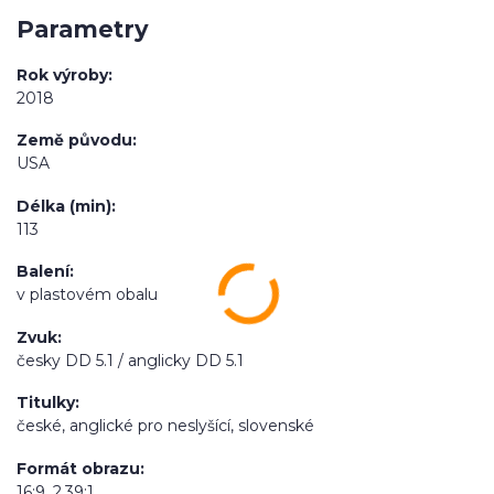
Parametry
Rok výroby
2018
Země původu
USA
Délka (min)
113
Balení
v plastovém obalu
Zvuk
česky DD 5.1 / anglicky DD 5.1
Titulky
české, anglické pro neslyšící, slovenské
Formát obrazu
16:9, 2.39:1