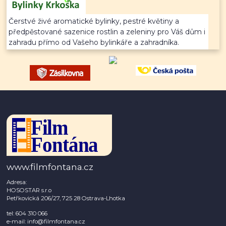
Čerstvé živé aromatické bylinky, pestré květiny a
předpěstované sazenice rostlin a zeleniny pro Váš dům i
zahradu přímo od Vašeho bylinkáře a zahradníka.
www.filmfontana.cz
Adresa:
HOSOSTAR s.r.o
Petřkovická 206/27, 725 28 Ostrava-Lhotka
tel: 604 310 066
e-mail: info@filmfontana.cz