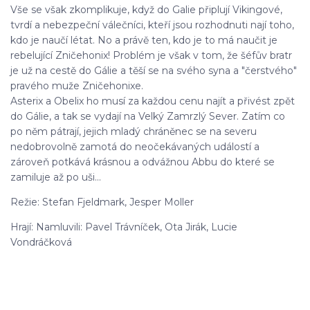
Vše se však zkomplikuje, když do Galie připlují Vikingové,
tvrdí a nebezpeční válečníci, kteří jsou rozhodnuti nají toho,
kdo je naučí létat. No a právě ten, kdo je to má naučit je
rebelující Zničehonix! Problém je však v tom, že šéfův bratr
je už na cestě do Gálie a těší se na svého syna a "čerstvého"
pravého muže Zničehonixe.
Asterix a Obelix ho musí za každou cenu najít a přivést zpět
do Gálie, a tak se vydají na Velký Zamrzlý Sever. Zatím co
po něm pátrají, jejich mladý chráněnec se na severu
nedobrovolně zamotá do neočekávaných událostí a
zároveň potkává krásnou a odvážnou Abbu do které se
zamiluje až po uši...
Režie: Stefan Fjeldmark, Jesper Moller
Hrají: Namluvili: Pavel Trávníček, Ota Jirák, Lucie
Vondráčková