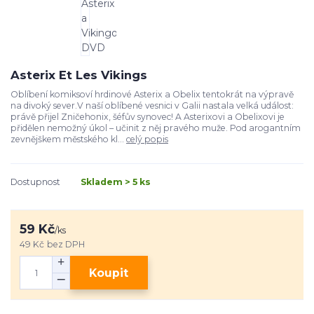
Asterix Et Les Vikings
Oblíbení komiksoví hrdinové Asterix a Obelix tentokrát na výpravě
na divoký sever.V naší oblíbené vesnici v Galii nastala velká událost:
právě přijel Zničehonix, šéfův synovec! A Asterixovi a Obelixovi je
přidělen nemožný úkol – učinit z něj pravého muže. Pod arogantním
zevnějškem městského kl...
celý popis
Dostupnost
Skladem > 5 ks
59 Kč
/
ks
49 Kč
bez DPH
Koupit