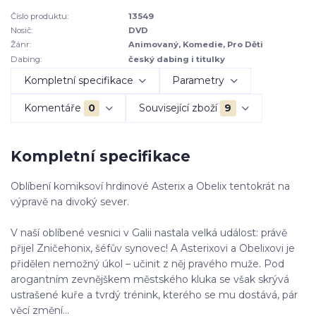
Číslo produktu:
13549
Nosič:
DVD
Žánr:
Animovaný, Komedie, Pro Děti
Dabing:
český dabing i titulky
Kompletní specifikace
Parametry
Komentáře
0
Související zboží
9
Kompletní specifikace
Oblíbení komiksoví hrdinové Asterix a Obelix tentokrát na
výpravě na divoký sever.
V naší oblíbené vesnici v Galii nastala velká událost: právě
přijel Zničehonix, šéfův synovec! A Asterixovi a Obelixovi je
přidělen nemožný úkol – učinit z něj pravého muže. Pod
arogantním zevnějškem městského kluka se však skrývá
ustrašené kuře a tvrdý trénink, kterého se mu dostává, pár
věcí změní...