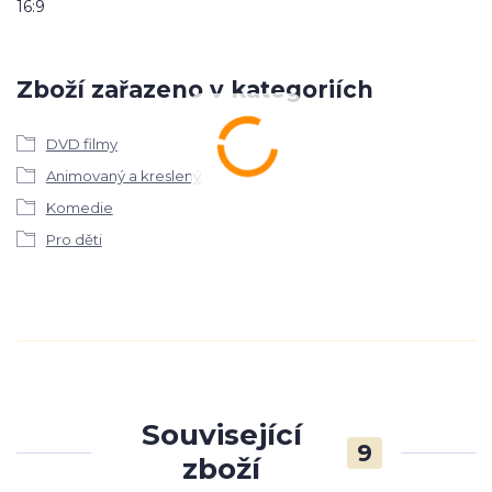
16:9
Zboží zařazeno v kategoriích
DVD filmy
Animovaný a kreslený
Komedie
Pro děti
Související
9
zboží