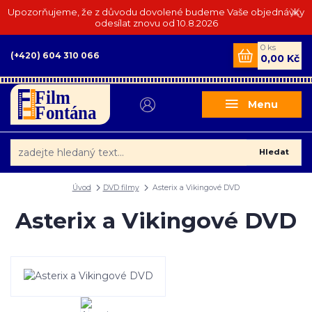
Upozorňujeme, že z důvodu dovolené budeme Vaše objednávky
odesílat znovu od 10.8.2026
0
ks
(+420) 604 310 066
0,00 Kč
Menu
Hledat
Úvod
DVD filmy
Asterix a Vikingové DVD
Asterix a Vikingové DVD