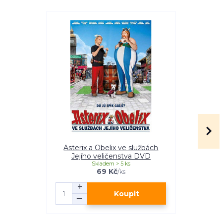
Asterix a Obelix ve službách
Asteri
Jejího veličenstva DVD
Skladem > 5 ks
69 Kč
/
ks
Koupit