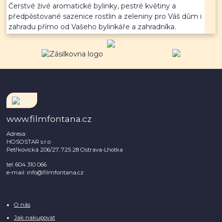
Čerstvé živé aromatické bylinky, pestré květiny a
předpěstované sazenice rostlin a zeleniny pro Váš dům i
zahradu přímo od Vašeho bylinkáře a zahradníka.
www.filmfontana.cz
Adresa:
HOSOSTAR s.r.o
Petřkovická 206/27, 725 28 Ostrava-Lhotka
tel: 604 310 066
e-mail: info@filmfontana.cz
O nás
Jak nakupovat