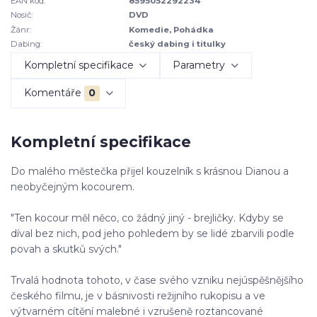
EAN kód:
8595052292234
Nosič:
DVD
Žánr:
Komedie, Pohádka
Dabing:
český dabing i titulky
Kompletní specifikace
Parametry
Komentáře
0
Kompletní specifikace
Do malého městečka přijel kouzelník s krásnou Dianou a
neobyčejným kocourem.
"Ten kocour měl něco, co žádný jiný - brejličky. Kdyby se
díval bez nich, pod jeho pohledem by se lidé zbarvili podle
povah a skutků svých."
Trvalá hodnota tohoto, v čase svého vzniku nejúspěšnějšího
českého filmu, je v básnivosti režijního rukopisu a ve
výtvarném cítění malebné i vzrušeně roztancované