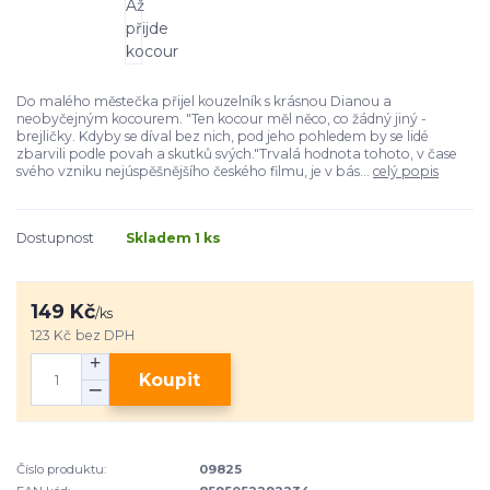
Do malého městečka přijel kouzelník s krásnou Dianou a
neobyčejným kocourem. "Ten kocour měl něco, co žádný jiný -
brejličky. Kdyby se díval bez nich, pod jeho pohledem by se lidé
zbarvili podle povah a skutků svých."Trvalá hodnota tohoto, v čase
svého vzniku nejúspěšnějšího českého filmu, je v bás...
celý popis
Dostupnost
Skladem 1 ks
149 Kč
/
ks
123 Kč
bez DPH
Koupit
Číslo produktu:
09825