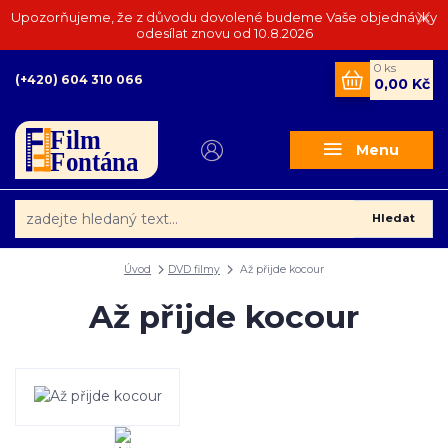
Upozorňujeme, že z důvodu dovolené budeme Vaše objednávky
odesílat znovu od 10.8.2026
0
ks
(+420) 604 310 066
0,00 Kč
Menu
Hledat
Úvod
DVD filmy
Až přijde kocour
Až přijde kocour