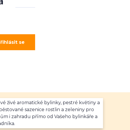
a
řihlásit se
vé živé aromatické bylinky, pestré květiny a
ěstované sazenice rostlin a zeleniny pro
dům i zahradu přímo od Vašeho bylinkáře a
adníka.