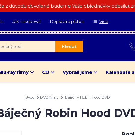
e z důvodu dovolené budeme Vaše objednávky odesílat zn
ás
Jak nakupovat
Doprava a platba
Více
Hledat
Blu-ray filmy
CD
Vybrali jsme
Kalendáře a
Úvod
DVD filmy
Báječný Robin Hood DVD
Báječný Robin Hood DV
Rob