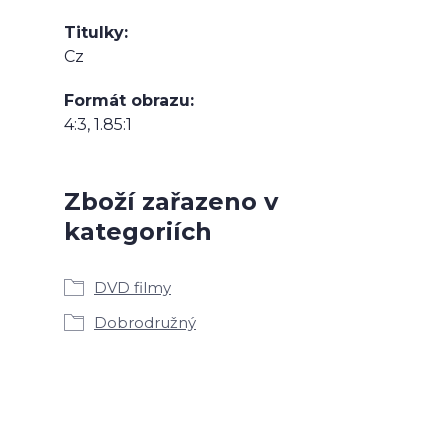
Titulky
Cz
Formát obrazu
4:3, 1.85:1
Zboží zařazeno v
kategoriích
DVD filmy
Dobrodružný