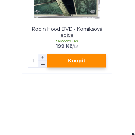
Robin Hood DVD - Komiksová
edice
Skladem 1 ks
199 Kč
/
ks
Koupit