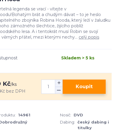
elná legenda se vrací - vítejte v
oodu!Bohatým brát a chudým dávat – to je heslo
pitelného zbojníka Robina Hooda, který leží v žaludku
oho zámožného šlechtice, žijícího poblíž
odského lesa. A i tentokrát musí Robin se svojí
 věrných přátel, mezi kterými nechy...
celý popis
stupnost
Skladem > 5 ks
 Kč
/
ks
Koupit
 Kč
bez DPH
produktu:
14961
Nosič:
DVD
Dobrodružný
Dabing:
český dabing i
titulky