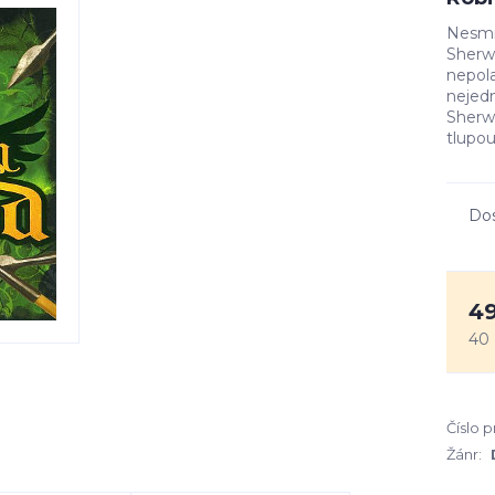
Nesmrt
Sherw
nepola
nejedn
Sherwo
tlupou
Do
49
40
Číslo 
Žánr: