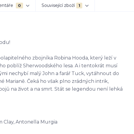
entáře
Související zboží
0
1
oodu!
olapitelného zbojníka Robina Hooda, který leží v
ho poblíž Sherwoodského lesa. A i tentokrát musí
rými nechybí malý John a farář Tuck, vytáhnout do
é Marianě. Čeká ho však plno zrádných intrik,
jů na život a na smrt. Stát se legendou není lehká
im Clay, Antonella Murgia