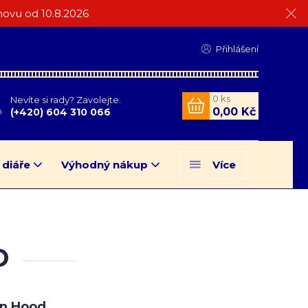
ovu od 10.8.2026
Přihlášení
0
ks
Nevíte si rady? Zavolejte.
0,00 Kč
(+420) 604 310 066
 diáře
Výhodný nákup
Více
D
in Hood