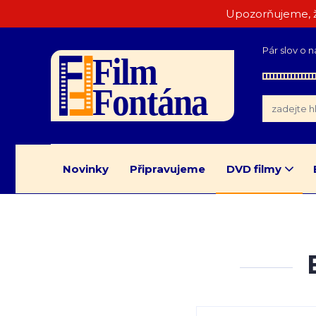
Upozorňujeme, ž
Pár slov o n
Novinky
Připravujeme
DVD filmy