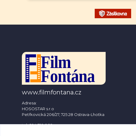
www.filmfontana.cz
Adresa:
HOSOSTAR s.r.o
Petřkovická 206/27, 725 28 Ostrava-Lhotka
tel: 604 310 066
e-mail: info@filmfontana.cz