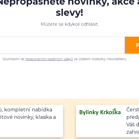
Nepropásněte novinky, akce 
slevy!
Můžete se kdykoli odhlásit.
P
Souhlasím se
zpracováním osobních údajů
za účelem rozesílky newsletteru.
mů, kompletní nabídka
Čerst
ětové novinky, klasika a
předp
Váš 
zahr