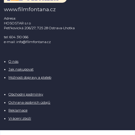
www.filmfontana.cz
Adresa:
HOSOSTAR s.r.o
Petřkovická 206/27, 725 28 Ostrava-Lhotka
tel: 604 310 066
e-mail: info@filmfontana.cz
O nás
Jak nakupovat
Možnosti dopravy a plateb
Obchodní podmínky
Ochrana osobních údajů
Reklamace
Vrácení zboží