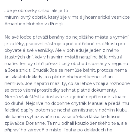
Joe je obrovský chlap, ale je to
mírumilovný dobrák, který žije v malé jihoamerické vesničce
Amantido hluboko v džungli.
Na své loďce převáží banány do nejbližšího města a vymění
je za léky, pracovní nástroje a jiné potřebné maličkosti pro
obyvatelé své vesničky. Ale v dohledu je jeden z méně
šťastných dní, kdy v hlavním městě narazí na šéfa místní
mafie. Ten by chtěl převzít celý obchod s banány v regionu
a Joea zničit. Chudák Joe se nemůže bránit, protože nemá
ani vlastní doklady, a o platné obchodní licenci už ani
nemluvě. Joe nepatří mezi ty, co se lehce vzdají a rozhodne
se proto všemi prostředky sehnat platné dokumenty.
Nemá však štěstí a dostává se z jedné nepříjemné situace
do druhé. Nejdříve ho doběhne chytrák Manuel a předá mu
falešné papíry, potom se nechá zaměstnat v nočním klubu,
ale kariéru vyhazovače mu zase překazí láska ke krásné
zpěvačce Dorianne. Ta mu odhalí kouzlo ženského těla, ale
připraví ho zároveň o místo. Touha po dokladech ho