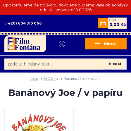
Upozorňujeme, že z důvodu dovolené budeme Vaše objednávky
odesílat znovu od 10.8.2026
0
ks
(+420) 604 310 066
0,00 Kč
Menu
Hledat
Úvod
DVD filmy
Banánový Joe / v papíru
Banánový Joe / v papíru