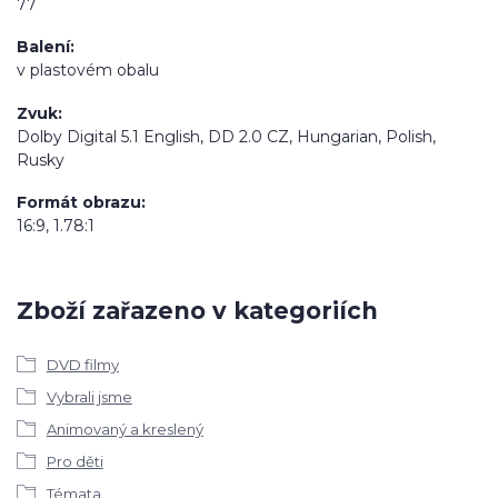
77
Balení
v plastovém obalu
Zvuk
Dolby Digital 5.1 English, DD 2.0 CZ, Hungarian, Polish,
Rusky
Formát obrazu
16:9, 1.78:1
Zboží zařazeno v kategoriích
DVD filmy
Vybrali jsme
Animovaný a kreslený
Pro děti
Témata