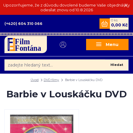
Upozorňujeme, že z důvodu dovolené budeme Vaše objednávky
odesílat znovu od 10.8.2026
0
ks
(+420) 604 310 066
0,00 Kč
Menu
Hledat
Úvod
DVD filmy
Barbie v Louskáčku DVD
Barbie v Louskáčku DVD