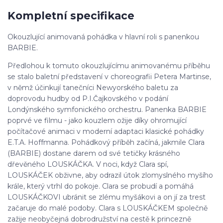
Kompletní specifikace
Okouzlující animovaná pohádka v hlavní roli s panenkou
BARBIE.
Předlohou k tomuto okouzlujícímu animovanému příběhu
se stalo baletní představení v choreografii Petera Martinse,
v němž účinkují tanečníci Newyorského baletu za
doprovodu hudby od P.I.Čajkovského v podání
Londýnského symfonického orchestru. Panenka BARBIE
poprvé ve filmu - jako kouzlem ožije díky ohromující
počítačové animaci v moderní adaptaci klasické pohádky
E.T.A. Hoffmanna. Pohádkový příběh začíná, jakmile Clara
(BARBIE) dostane darem od své tetičky krásného
dřevěného LOUSKÁČKA. V noci, když Clara spí,
LOUSKÁČEK obživne, aby odrazil útok zlomyslného myšího
krále, který vtrhl do pokoje. Clara se probudí a pomáhá
LOUSKÁČKOVI ubránit se zlému myšákovi a on jí za trest
začaruje do malé podoby. Clara s LOUSKÁČKEM společně
zažije neobyčejná dobrodružství na cestě k princezně