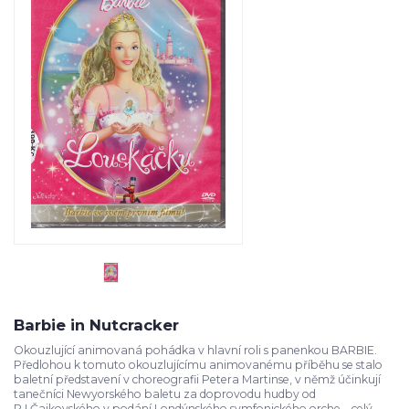
Barbie in Nutcracker
Okouzlující animovaná pohádka v hlavní roli s panenkou BARBIE.
Předlohou k tomuto okouzlujícímu animovanému příběhu se stalo
baletní představení v choreografii Petera Martinse, v němž účinkují
tanečníci Newyorského baletu za doprovodu hudby od
P.I.Čajkovského v podání Londýnského symfonického orche...
celý