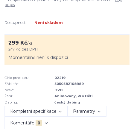
popis
Dostupnost
Není skladem
299 Kč
/
ks
247 Kč
bez DPH
Momentálně není k dispozici
Číslo produktu:
02219
EAN kód:
5050582108989
Nosič:
DVD
Žánr:
Animovaný, Pro Děti
Dabing:
český dabing
Kompletní specifikace
Parametry
Komentáře
0