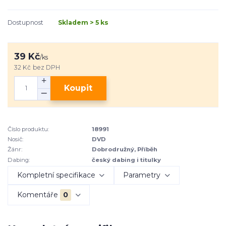
Dostupnost
Skladem > 5 ks
39 Kč
/
ks
32 Kč
bez DPH
Koupit
Číslo produktu:
18991
Nosič:
DVD
Žánr:
Dobrodružný, Příběh
Dabing:
český dabing i titulky
Kompletní specifikace
Parametry
Komentáře
0