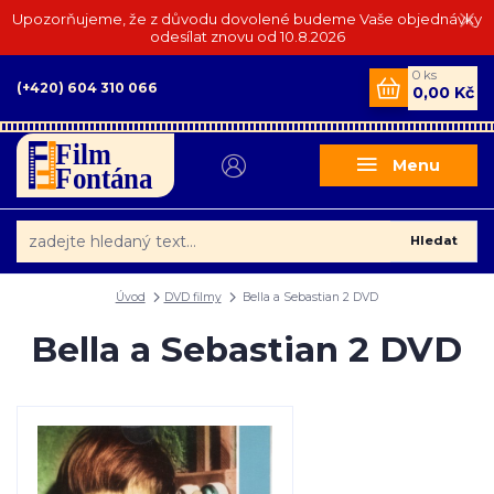
Upozorňujeme, že z důvodu dovolené budeme Vaše objednávky
odesílat znovu od 10.8.2026
0
ks
(+420) 604 310 066
0,00 Kč
Menu
Hledat
Úvod
DVD filmy
Bella a Sebastian 2 DVD
Bella a Sebastian 2 DVD