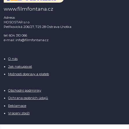
www.filmfontana.cz
Adresa:
HOSOSTAR s.r.o
Petřkovická 206/27, 725 28 Ostrava-Lhotka
tel: 604 310 066
e-mail: info@filmfontana.cz
O nás
Jak nakupovat
Možnosti dopravy a plateb
Obchodní podmínky
Ochrana osobních údajů
Reklamace
Vrácení zboží