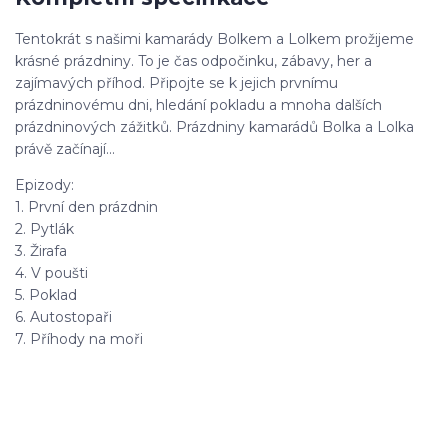
Tentokrát s našimi kamarády Bolkem a Lolkem prožijeme
krásné prázdniny. To je čas odpočinku, zábavy, her a
zajímavých příhod. Připojte se k jejich prvnímu
prázdninovému dni, hledání pokladu a mnoha dalších
prázdninových zážitků. Prázdniny kamarádů Bolka a Lolka
právě začínají...
Epizody:
1. První den prázdnin
2. Pytlák
3. Žirafa
4. V poušti
5. Poklad
6. Autostopaři
7. Příhody na moři