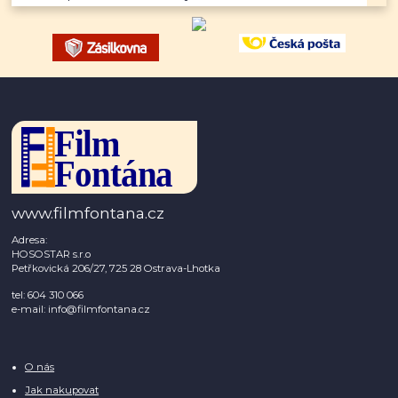
www.filmfontana.cz
Adresa:
HOSOSTAR s.r.o
Petřkovická 206/27, 725 28 Ostrava-Lhotka
tel: 604 310 066
e-mail: info@filmfontana.cz
O nás
Jak nakupovat