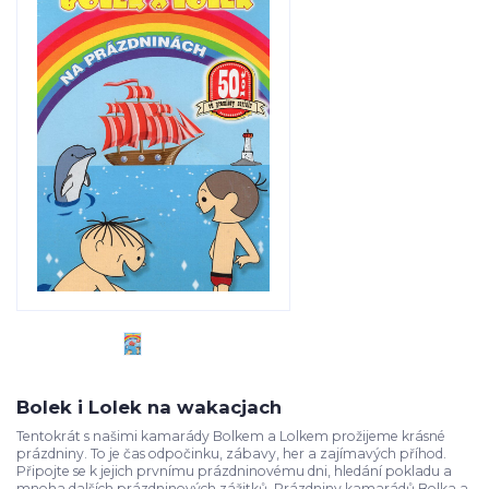
Bolek i Lolek na wakacjach
Tentokrát s našimi kamarády Bolkem a Lolkem prožijeme krásné
prázdniny. To je čas odpočinku, zábavy, her a zajímavých příhod.
Připojte se k jejich prvnímu prázdninovému dni, hledání pokladu a
mnoha dalších prázdninových zážitků. Prázdniny kamarádů Bolka a