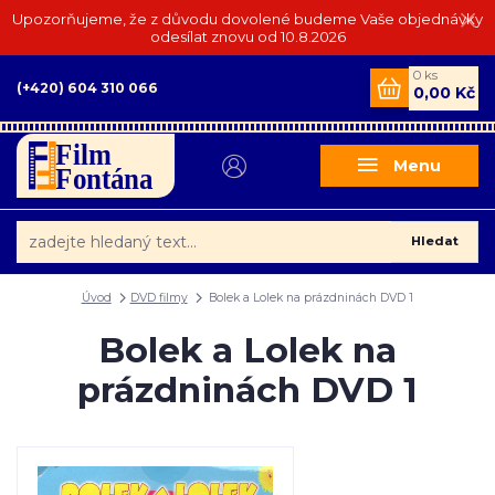
Upozorňujeme, že z důvodu dovolené budeme Vaše objednávky
odesílat znovu od 10.8.2026
0
ks
(+420) 604 310 066
0,00 Kč
Menu
Hledat
Úvod
DVD filmy
Bolek a Lolek na prázdninách DVD 1
Bolek a Lolek na
prázdninách DVD 1