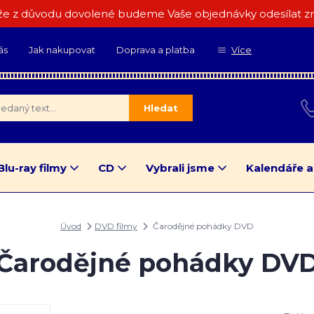
e z důvodu dovolené budeme Vaše objednávky odesílat zn
ás
Jak nakupovat
Doprava a platba
Více
Hledat
Blu-ray filmy
CD
Vybrali jsme
Kalendáře a
Úvod
DVD filmy
Čarodějné pohádky DVD
Čarodějné pohádky DV