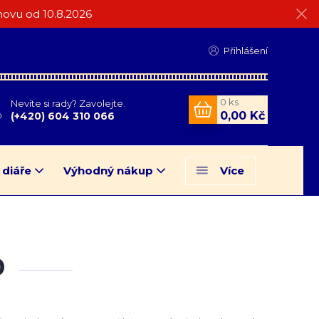
ovu od 10.8.2026
Přihlášení
0
ks
Nevíte si rady? Zavolejte.
0,00 Kč
(+420) 604 310 066
 diáře
Výhodný nákup
Více
D