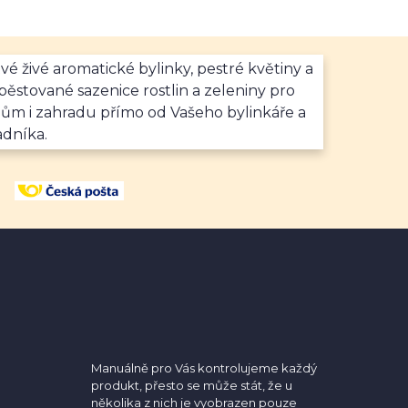
vé živé aromatické bylinky, pestré květiny a
ěstované sazenice rostlin a zeleniny pro
dům i zahradu přímo od Vašeho bylinkáře a
adníka.
Manuálně pro Vás kontrolujeme každý
produkt, přesto se může stát, že u
několika z nich je vyobrazen pouze