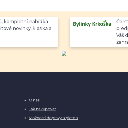
mů, kompletní nabídka
Čerst
ětové novinky, klasika a
předp
Váš 
zahr
O nás
Jak nakupovat
Možnosti dopravy a plateb