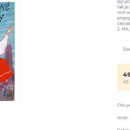
Byl je
tak je
nich s
propo
čarodě
2. MA.
Do
49
40
Číslo 
Nosič: