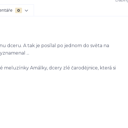
Dabing
entáře
0
nu dceru. A tak je posílal po jednom do světa na
yznamenal ...
é meluzínky Amálky, dcery zlé čarodějnice, která si