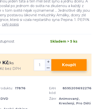
dnou jeden táta a ten měl šest synů a jednu dceru. A
 posílal po jednom do světa na zkušenou a každý z
e v tom světě nějak vyznamenal ... Jednotlivé díly jsou
jeny postavou šikovné meluzínky Amálky, dcery zlé
jnice, která si vzala nejstaršího syna Pepina. 1. PEPIN.
..
celý popis
stupnost
Skladem > 5 ks
 Kč
/
ks
Koupit
 Kč
bez DPH
produktu:
17876
EAN
8595209692276
kód:
DVD
Žánr:
Animovaný,
Kreslený, Pro Děti