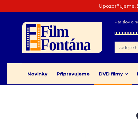
Upozorňujeme, ž
Pár slov o n
Novinky
Připravujeme
DVD filmy