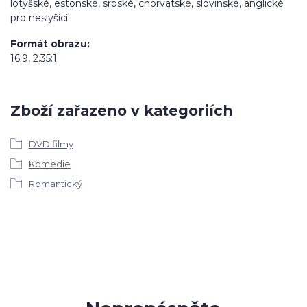
lotyšské, estonské, srbské, chorvatské, slovinské, anglické
pro neslyšící
Formát obrazu
16:9, 2.35:1
Zboží zařazeno v kategoriích
DVD filmy
Komedie
Romantický