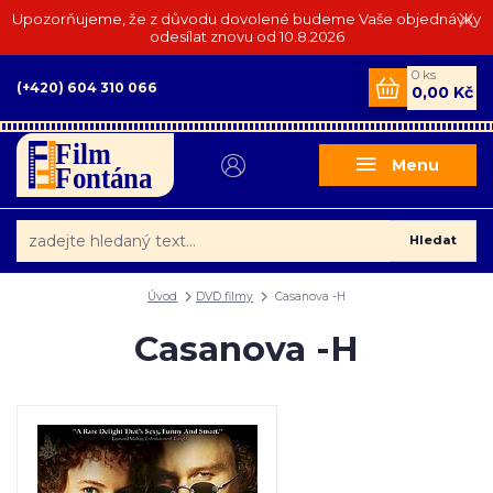
Upozorňujeme, že z důvodu dovolené budeme Vaše objednávky
odesílat znovu od 10.8.2026
0
ks
(+420) 604 310 066
0,00 Kč
Menu
Hledat
Úvod
DVD filmy
Casanova -H
Casanova -H