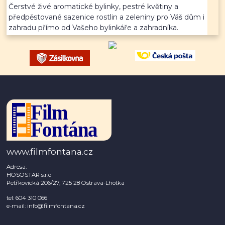
Čerstvé živé aromatické bylinky, pestré květiny a
předpěstované sazenice rostlin a zeleniny pro Váš dům i
zahradu přímo od Vašeho bylinkáře a zahradníka.
www.filmfontana.cz
Adresa:
HOSOSTAR s.r.o
Petřkovická 206/27, 725 28 Ostrava-Lhotka
tel: 604 310 066
e-mail: info@filmfontana.cz