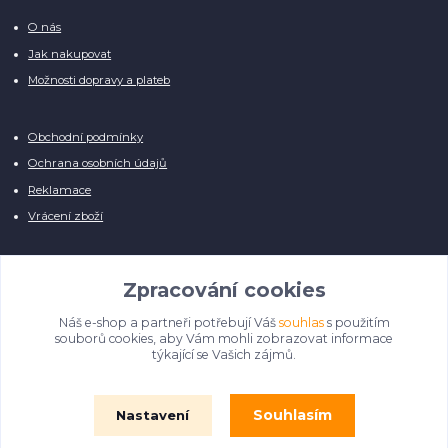
O nás
Jak nakupovat
Možnosti dopravy a plateb
Obchodní podmínky
Ochrana osobních údajů
Reklamace
Vrácení zboží
Zpracování cookies
Náš e-shop a partneři potřebují Váš
souhlas
s použitím
Manuálně pro Vás kontrolujeme každý produkt, přesto se může stát, že u
souborů cookies, aby Vám mohli zobrazovat informace
několika z nich je vyobrazen pouze obrázek informativního charakteru.
týkající se Vašich zájmů.
Omlouváme se, na úpravě databáze pilně pracujeme.
Souhlasím
Nastavení