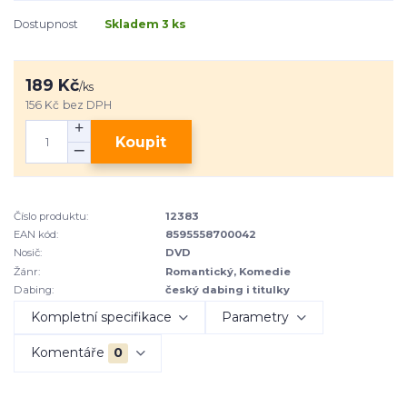
Dostupnost
Skladem 3 ks
189 Kč
/
ks
156 Kč
bez DPH
Koupit
Číslo produktu:
12383
EAN kód:
8595558700042
Nosič:
DVD
Žánr:
Romantický, Komedie
Dabing:
český dabing i titulky
Kompletní specifikace
Parametry
Komentáře
0