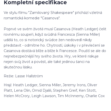
Kompletní specifikace
Ve stylu filmu "Zamilovaný Shakespeare" přichází vzletná
romantická komedie "Casanova".
Poprvé ve svém životě musí Casanova (Heath Ledger) čelit
rovnému soupeři, když svůdná Francesca (Sienna Miller)
udělá to, co si notorický svůdce žen nedovedl nikdy
představit - odmítne ho. Chytrostí, úskoky i v převlečení se
Casanova dostává blíže a blíže k Francesce. Pouští se ale do
nejnebezpečnější hry svého života. Hry, ve které riskuje
nejen svůj život a pověst, ale také jedinou šanci na
skutečnou lásku.
Režie: Lasse Hallström
Hrají: Heath Ledger, Sienna Miller, Jeremy Irons, Oliver
Platt, Lena Olin, Omid Djalili, Stephen Greif, Ken Stott,
Helen McCrory, Leigh Lawson, Tim McInnerny, Charlie Cox