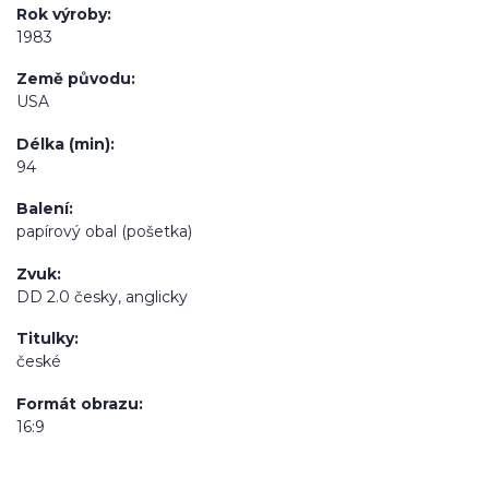
Rok výroby
1983
Země původu
USA
Délka (min)
94
Balení
papírový obal (pošetka)
Zvuk
DD 2.0 česky, anglicky
Titulky
české
Formát obrazu
16:9