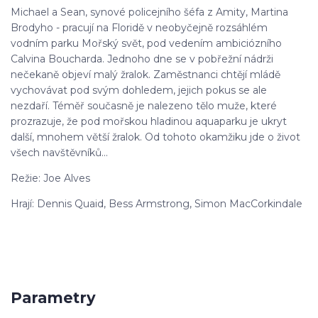
Michael a Sean, synové policejního šéfa z Amity, Martina
Brodyho - pracují na Floridě v neobyčejně rozsáhlém
vodním parku Mořský svět, pod vedením ambiciózního
Calvina Boucharda. Jednoho dne se v pobřežní nádrži
nečekaně objeví malý žralok. Zaměstnanci chtějí mládě
vychovávat pod svým dohledem, jejich pokus se ale
nezdaří. Téměř současně je nalezeno tělo muže, které
prozrazuje, že pod mořskou hladinou aquaparku je ukryt
další, mnohem větší žralok. Od tohoto okamžiku jde o život
všech navštěvníků...
Režie: Joe Alves
Hrají: Dennis Quaid, Bess Armstrong, Simon MacCorkindale
Parametry