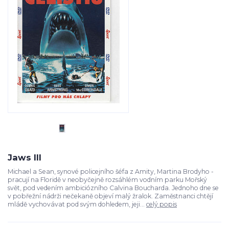
Jaws III
Michael a Sean, synové policejního šéfa z Amity, Martina Brodyho -
pracují na Floridě v neobyčejně rozsáhlém vodním parku Mořský
svět, pod vedením ambiciózního Calvina Boucharda. Jednoho dne se
v pobřežní nádrži nečekaně objeví malý žralok. Zaměstnanci chtějí
mládě vychovávat pod svým dohledem, jeji...
celý popis