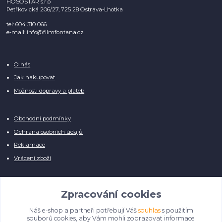
HOSOSTAR s.r.o
Petřkovická 206/27, 725 28 Ostrava-Lhotka
tel: 604 310 066
e-mail: info@filmfontana.cz
O nás
Jak nakupovat
Možnosti dopravy a plateb
Obchodní podmínky
Ochrana osobních údajů
Reklamace
Vrácení zboží
Zpracování cookies
Náš e-shop a partneři potřebují Váš
souhlas
s použitím
Manuálně pro Vás kontrolujeme každý produkt, přesto se může stát, že u
souborů cookies, aby Vám mohli zobrazovat informace
několika z nich je vyobrazen pouze obrázek informativního charakteru.