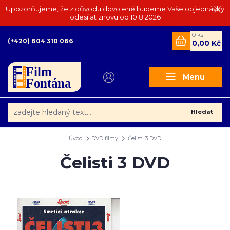
Upozorňujeme, že z důvodu dovolené budeme Vaše objednávky
odesílat znovu od 10.8.2026
0
ks
(+420) 604 310 066
0,00 Kč
Menu
Hledat
Úvod
DVD filmy
Čelisti 3 DVD
Čelisti 3 DVD