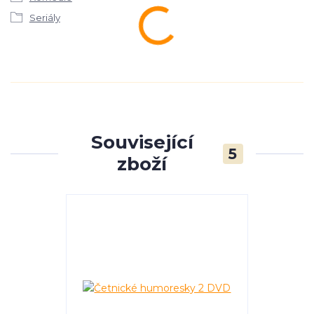
Seriály
Související
5
zboží