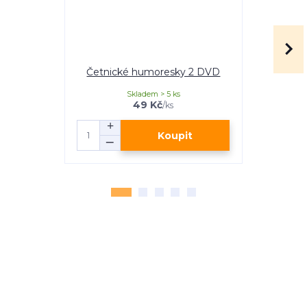
Četnické humoresky 2 DVD
Četnick
Skladem > 5 ks
49 Kč
/
ks
Koupit