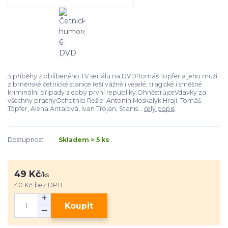
3 příběhy z oblíbeného TV seriálu na DVD!Tomáš Töpfer a jeho muži
z brněnské četnické stanice řeší vážné i veselé, tragické i směšné
kriminální případy z doby první republiky.OhněstrůjceVdavky za
všechny prachyOchotníci Režie: Antonín Moskalyk Hrají: Tomáš
Töpfer, Alena Antalová, Ivan Trojan, Stanis...
celý popis
Dostupnost
Skladem > 5 ks
49 Kč
/
ks
40 Kč
bez DPH
Koupit