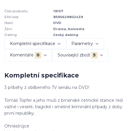
Číslo produktu:
19107
EAN kód:
8595629802439
Nosič:
DVD
Žánr:
Drama, Komedie
Dabing:
český dabing
Kompletní specifikace
Parametry
Komentáře
0
Související zboží
5
Kompletní specifikace
3 příběhy z oblíbeného TV seriálu na DVD!
Tomáš Töpfer a jeho muži z brněnské četnické stanice řeší
vážné i veselé, tragické i směšné kriminální případy z doby
první republiky.
Ohněstrůjce