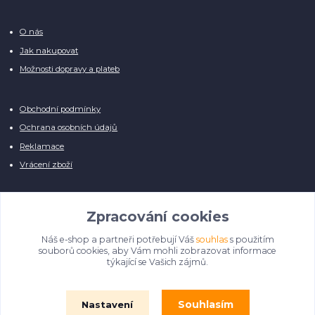
O nás
Jak nakupovat
Možnosti dopravy a plateb
Obchodní podmínky
Ochrana osobních údajů
Reklamace
Vrácení zboží
Zpracování cookies
Náš e-shop a partneři potřebují Váš
souhlas
s použitím
Manuálně pro Vás kontrolujeme každý produkt, přesto se může stát, že u
souborů cookies, aby Vám mohli zobrazovat informace
několika z nich je vyobrazen pouze obrázek informativního charakteru.
týkající se Vašich zájmů.
Omlouváme se, na úpravě databáze pilně pracujeme.
Souhlasím
Nastavení