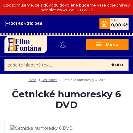
Upozorňujeme, že z důvodu dovolené budeme Vaše objednávky
odesílat znovu od 10.8.2026
0
ks
(+420) 604 310 066
0,00 Kč
Menu
Hledat
Úvod
DVD filmy
Četnické humoresky 6 DVD
Četnické humoresky 6
DVD