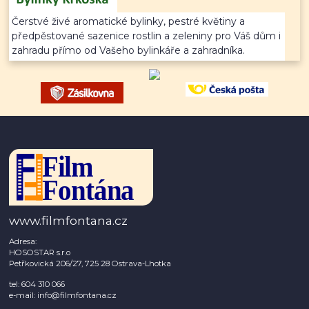
Čerstvé živé aromatické bylinky, pestré květiny a
předpěstované sazenice rostlin a zeleniny pro Váš dům i
zahradu přímo od Vašeho bylinkáře a zahradníka.
www.filmfontana.cz
Adresa:
HOSOSTAR s.r.o
Petřkovická 206/27, 725 28 Ostrava-Lhotka
tel: 604 310 066
e-mail: info@filmfontana.cz