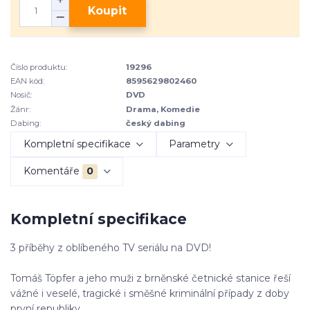
Koupit
Číslo produktu:
19296
EAN kód:
8595629802460
Nosič:
DVD
Žánr:
Drama, Komedie
Dabing:
český dabing
Kompletní specifikace
Parametry
Komentáře
0
Kompletní specifikace
3 příběhy z oblíbeného TV seriálu na DVD!
Tomáš Töpfer a jeho muži z brněnské četnické stanice řeší
vážné i veselé, tragické i směšné kriminální případy z doby
první republiky.