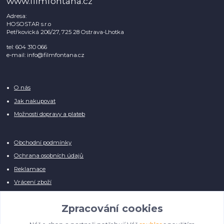
www.filmfontana.cz
Adresa:
HOSOSTAR s.r.o
Petřkovická 206/27, 725 28 Ostrava-Lhotka
tel: 604 310 066
e-mail: info@filmfontana.cz
O nás
Jak nakupovat
Možnosti dopravy a plateb
Obchodní podmínky
Ochrana osobních údajů
Reklamace
Vrácení zboží
Zpracování cookies