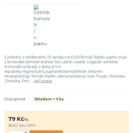
3 příběhy z oblíbeného TV seriálu na DVD!Tomáš Töpfer a jeho muži
z brněnské četnické stanice řeší vážné i veselé, tragické i směšné
kriminální případy z doby první
republiky.HypnotizérLoupežníkSlavnostRežie: Antonín
MoskalykHrají: Tomáš Töpfer, Alena Antalová, Ivan Trojan, Stanislav
Zindulka, Petr ...
celý popis
Dostupnost
Skladem > 5 ks
79 Kč
/
ks
65 Kč
bez DPH