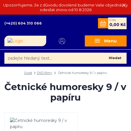
Upozorňujeme, že z důvodu dovolené budeme Vaše objednávky
odesílat znovu od 10.8.2026
0
ks
(+420) 604 310 066
0,00 Kč
Menu
Hledat
Úvod
DVD filmy
Četnické humoresky 9 / v papíru
Četnické humoresky 9 / v
papíru