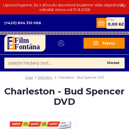
Upozorňujeme, že z důvodu dovolené budeme Vaše objednávky
odesílat znovu od 10.8.2026
0
ks
(+420) 604 310 066
0,00 Kč
Menu
Hledat
Úvod
DVD filmy
Charleston - Bud Spencer DVD
Charleston - Bud Spencer
DVD