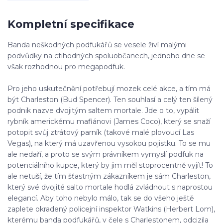
Kompletní specifikace
Banda neškodných podfukářů se vesele živí malými
podvůdky na ctihodných spoluobčanech, jednoho dne se
však rozhodnou pro megapodfuk.
Pro jeho uskutečnění potřebují mozek celé akce, a tím má
být Charleston (Bud Spencer). Ten souhlasí a celý ten šílený
podnik nazve dvojitým saltem mortale. Jde o to, vypálit
rybník americkému mafiánovi (James Coco), který se snaží
potopit svůj ztrátový parník (takové malé plovoucí Las
Vegas), na který má uzavřenou vysokou pojistku. To se mu
ale nedaří, a proto se svým právníkem vymyslí podfuk na
potenciálního kupce, který by jim měl stoprocentně vyjít! To
ale netuší, že tím šťastným zákazníkem je sám Charleston,
který své dvojité salto mortale hodlá zvládnout s naprostou
elegancí. Aby toho nebylo málo, tak se do všeho ještě
zaplete okradený policejní inspektor Watkins (Herbert Lom),
kterému banda podfukářů, v čele s Charlestonem, odcizila