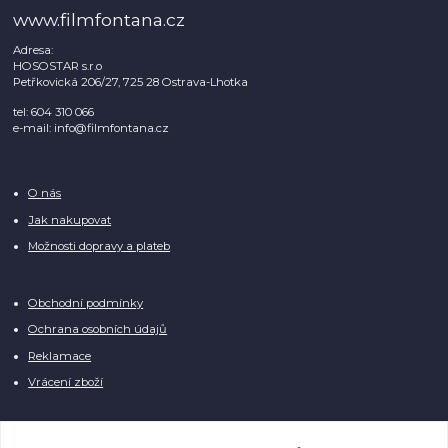
www.filmfontana.cz
Adresa:
HOSOSTAR s.r.o
Petřkovická 206/27, 725 28 Ostrava-Lhotka
tel: 604 310 066
e-mail: info@filmfontana.cz
O nás
Jak nakupovat
Možnosti dopravy a plateb
Obchodní podmínky
Ochrana osobních údajů
Reklamace
Vrácení zboží