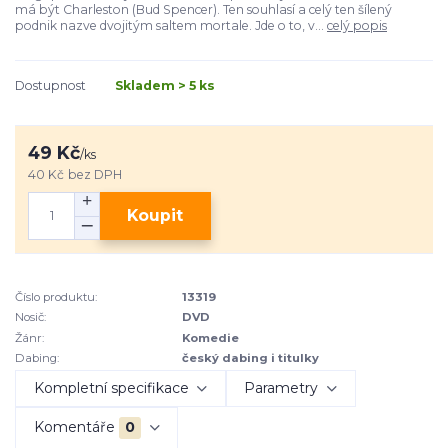
má být Charleston (Bud Spencer). Ten souhlasí a celý ten šílený
podnik nazve dvojitým saltem mortale. Jde o to, v...
celý popis
Dostupnost
Skladem > 5 ks
49 Kč
/
ks
40 Kč
bez DPH
Koupit
Číslo produktu:
13319
Nosič:
DVD
Žánr:
Komedie
Dabing:
český dabing i titulky
Kompletní specifikace
Parametry
Komentáře
0