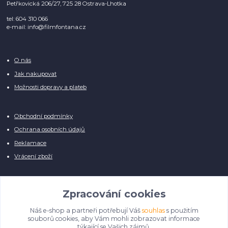
Petřkovická 206/27, 725 28 Ostrava-Lhotka
tel: 604 310 066
e-mail: info@filmfontana.cz
O nás
Jak nakupovat
Možnosti dopravy a plateb
Obchodní podmínky
Ochrana osobních údajů
Reklamace
Vrácení zboží
Zpracování cookies
Náš e-shop a partneři potřebují Váš
souhlas
s použitím
Manuálně pro Vás kontrolujeme každý produkt, přesto se může stát, že u
souborů cookies, aby Vám mohli zobrazovat informace
několika z nich je vyobrazen pouze obrázek informativního charakteru.
týkající se Vašich zájmů.
Omlouváme se, na úpravě databáze pilně pracujeme.