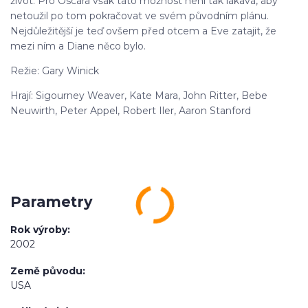
život. Pro Oscara však tato možnost není tak lákavá, aby
netoužil po tom pokračovat ve svém původním plánu.
Nejdůležitější je teď ovšem před otcem a Eve zatajit, že
mezi ním a Diane něco bylo.
Režie: Gary Winick
Hrají: Sigourney Weaver, Kate Mara, John Ritter, Bebe
Neuwirth, Peter Appel, Robert Iler, Aaron Stanford
Parametry
Rok výroby
2002
Země původu
USA