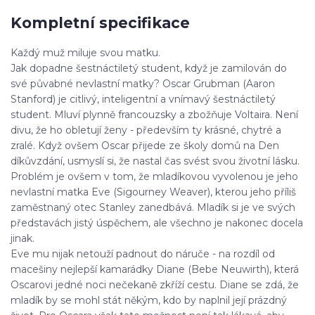
Kompletní specifikace
Každý muž miluje svou matku.
Jak dopadne šestnáctiletý student, když je zamilován do
své půvabné nevlastní matky? Oscar Grubman (Aaron
Stanford) je citlivý, inteligentní a vnímavý šestnáctiletý
student. Mluví plynně francouzsky a zbožňuje Voltaira. Není
divu, že ho obletují ženy - především ty krásné, chytré a
zralé. Když ovšem Oscar přijede ze školy domů na Den
díkůvzdání, usmyslí si, že nastal čas svést svou životní lásku.
Problém je ovšem v tom, že mladíkovou vyvolenou je jeho
nevlastní matka Eve (Sigourney Weaver), kterou jeho příliš
zaměstnaný otec Stanley zanedbává. Mladík si je ve svých
představách jistý úspěchem, ale všechno je nakonec docela
jinak.
Eve mu nijak netouží padnout do náruče - na rozdíl od
macešiny nejlepší kamarádky Diane (Bebe Neuwirth), která
Oscarovi jedné noci nečekaně zkříží cestu. Diane se zdá, že
mladík by se mohl stát někým, kdo by naplnil její prázdný