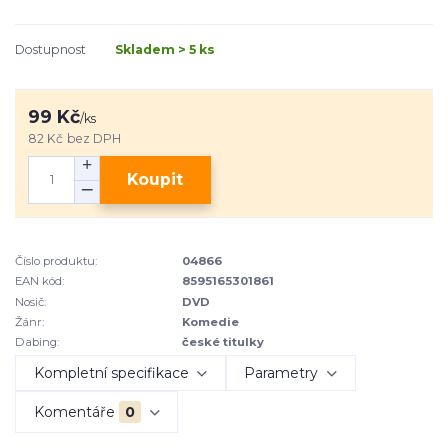
Dostupnost
Skladem > 5 ks
99 Kč
/
ks
82 Kč
bez DPH
Koupit
Číslo produktu:
04866
EAN kód:
8595165301861
Nosič:
DVD
Žánr:
Komedie
Dabing:
české titulky
Kompletní specifikace
Parametry
Komentáře
0