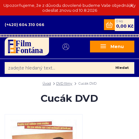
Upozorňujeme, že z důvodu dovolené budeme Vaše objednávky
odesílat znovu od 10.8.2026
0
ks
(+420) 604 310 066
0,00 Kč
Menu
Hledat
Úvod
DVD filmy
Cucák DVD
Cucák DVD