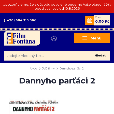
Upozorňujeme, že z důvodu dovolené budeme Vaše objednávky
odesílat znovu od 10.8.2026
0
ks
(+420) 604 310 066
0,00 Kč
Menu
Hledat
Úvod
DVD filmy
Dannyho parťáci 2
Dannyho parťáci 2