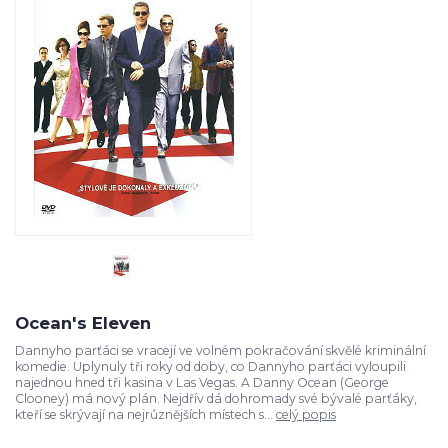
Ocean's Eleven
Dannyho parťáci se vracejí ve volném pokračování skvělé kriminální
komedie. Uplynuly tři roky od doby, co Dannyho parťáci vyloupili
najednou hned tři kasina v Las Vegas. A Danny Ocean (George
Clooney) má nový plán. Nejdřív dá dohromady své bývalé parťáky,
kteří se skrývají na nejrůznějších místech s...
celý popis