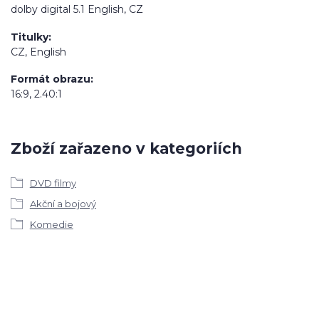
dolby digital 5.1 English, CZ
Titulky
CZ, English
Formát obrazu
16:9, 2.40:1
Zboží zařazeno v kategoriích
DVD filmy
Akční a bojový
Komedie