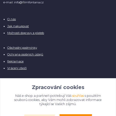
e-mail: info@filmfontana.cz
O nás
Jak nakupovat
Možnosti dopravy a plateb
Obchodní podmínky
Ochrana osobních údajů
Reklamace
Vrácení zboží
Zpracování cookies
Náš e-shop a partneři potřebují Váš
souhlas
s použitím
Manuálně pro Vás kontrolujeme každý produkt, přesto se může stát, že u
souborů cookies, aby Vám mohli zobrazovat informace
několika z nich je vyobrazen pouze obrázek informativního charakteru.
týkající se Vašich zájmů.
Omlouváme se, na úpravě databáze pilně pracujeme.