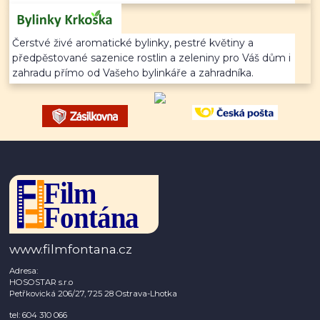
Čerstvé živé aromatické bylinky, pestré květiny a
předpěstované sazenice rostlin a zeleniny pro Váš dům i
zahradu přímo od Vašeho bylinkáře a zahradníka.
www.filmfontana.cz
Adresa:
HOSOSTAR s.r.o
Petřkovická 206/27, 725 28 Ostrava-Lhotka
tel: 604 310 066