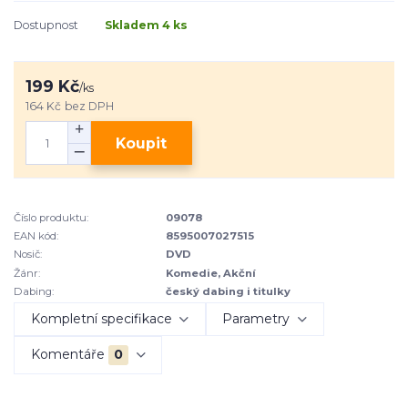
Dostupnost
Skladem 4 ks
199 Kč
/
ks
164 Kč
bez DPH
Koupit
Číslo produktu:
09078
EAN kód:
8595007027515
Nosič:
DVD
Žánr:
Komedie, Akční
Dabing:
český dabing i titulky
Kompletní specifikace
Parametry
Komentáře
0