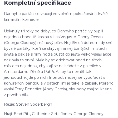
Kompletní specifikace
Dannyho parťáci se vracejí ve volném pokračování skvělé
kriminální komedie.
Uplynuly tři roky od doby, co Dannyho parťáci vyloupili
najednou hned tři kasina v Las Vegas. A Danny Ocean
(George Clooney) má nový plán. Nejdřív dá dohromady své
bývalé parťáky, kteří se skrývají na nejrůznějších místech
světa a pak se s nimi hodlá pustit do ještě velkorysejší akce,
než byla ta první. Měla by se odehrávat hned na třech
místech najednou, chystají se na krádeže v galeriích v
Amsterdamu, Římě a Paříži. A aby to neměli tak
jednoduché, jde po nich Interpol, musejí se vypořádat s
konurenční bandou a v patách jim je také je zabiják, kterého
vyslal Terry Benedict (Andy Garcia), oloupený majitel kasina
z prvního dílu.
Režie: Steven Soderbergh
Hrají: Brad Pitt, Catherine Zeta-Jones, George Clooney,