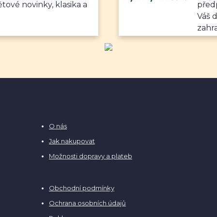
ětové novinky, klasika a
předp
Váš 
zahr
O nás
Jak nakupovat
Možnosti dopravy a plateb
Obchodní podmínky
Ochrana osobních údajů