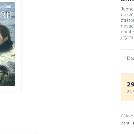
Jedno
bezvěd
ztráto
nevadi
obratn
jinými
Do
29
247
Číslo 
Žánr: