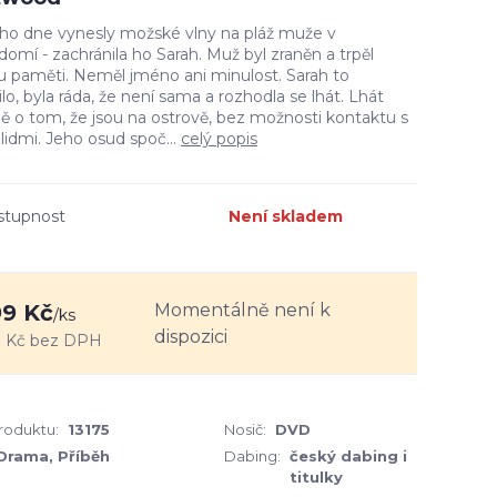
ho dne vynesly možské vlny na pláž muže v
omí - zachránila ho Sarah. Muž byl zraněn a trpěl
u paměti. Neměl jméno ani minulost. Sarah to
lo, byla ráda, že není sama a rozhodla se lhát. Lhát
ě o tom, že jsou na ostrově, bez možnosti kontaktu s
 lidmi. Jeho osud spoč...
celý popis
stupnost
Není skladem
Momentálně není k
9 Kč
/
ks
dispozici
 Kč
bez DPH
produktu:
13175
Nosič:
DVD
Drama, Příběh
Dabing:
český dabing i
titulky