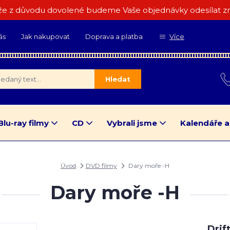
e z důvodu dovolené budeme Vaše objednávky odesílat zn
ás
Jak nakupovat
Doprava a platba
Více
Hledat
Blu-ray filmy
CD
Vybrali jsme
Kalendáře a
Úvod
DVD filmy
Dary moře -H
Dary moře -H
Drif