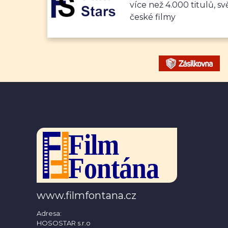
více než 4.000 titulů, sv
české filmy
www.filmfontana.cz
Adresa:
HOSOSTAR s.r.o