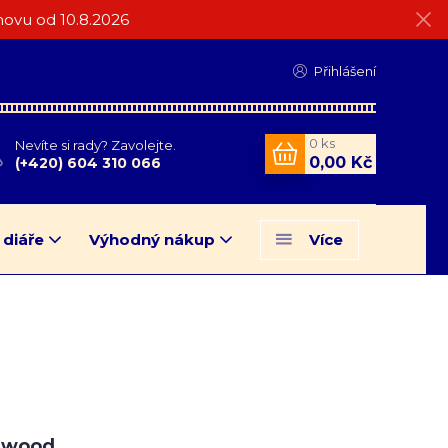
ovu od 10.8.2026
Přihlášení
0
ks
Nevíte si rady? Zavolejte.
0,00 Kč
(+420) 604 310 066
 diáře
Výhodný nákup
Více
twood