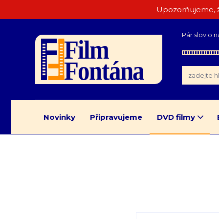
Upozorňujeme, ž
Pár slov o n
Novinky
Připravujeme
DVD filmy