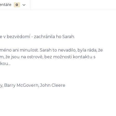
entáře
0
 v bezvědomí - zachránila ho Sarah.
éno ani minulost. Sarah to nevadilo, byla ráda, že
m, že jsou na ostrově, bez možnosti kontaktu s
kou...
ey, Barry McGovern, John Cleere