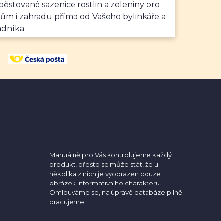
ěstované sazenice rostlin a zeleniny pro
dům i zahradu přímo od Vašeho bylinkáře a
adníka.
Manuálně pro Vás kontrolujeme každý
produkt, přesto se může stát, že u
několika z nich je vyobrazen pouze
obrázek informativního charakteru.
Omlouváme se, na úpravě databáze pilně
pracujeme.