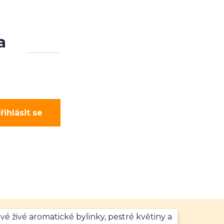
a
řihlásit se
vé živé aromatické bylinky, pestré květiny a