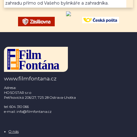
zahradu přímo od Vašeho bylinkáře a zahradníka.
www.filmfontana.cz
Adresa:
HOSOSTAR s.r.o
Petřkovická 206/27, 725 28 Ostrava-Lhotka
tel: 604 310 066
e-mail: info@filmfontana.cz
O nás