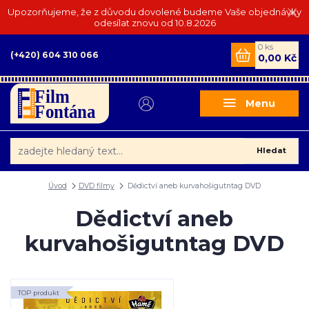
Upozorňujeme, že z důvodu dovolené budeme Vaše objednávky
odesílat znovu od 10.8.2026
0
ks
(+420) 604 310 066
0,00 Kč
Menu
Hledat
Úvod
DVD filmy
Dědictví aneb kurvahošigutntag DVD
Dědictví aneb
kurvahošigutntag DVD
TOP produkt