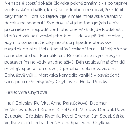
Nenadálé štěstí dokáže člověka pěkně zmámit - a co teprve
venkovského balíka, který se jednoho dne dozví, že zdědil
celý milion! Bohuš Stejskal žije v malé moravské vesnici v
domku na spadnutí. Své dny tráví jako řada jiných buď v
práci nebo v hospodě. Jednoho dne však dojde k události,
která od základů změní jeho život ... do vsi přijíždí advokát,
aby mu oznámil, že díky restituci připadne obrovský
majetek po otci. Bohuš se stává milionářem ... Náhlý přerod
se neobejde bez komplikací a Bohuš se se svým novým
postavením ne vždy snadno sžívá. Běh událostí má čím dál
rychlejší spád a zdá se, že již probíhá zcela nezávisle na
Bohušově vůli ... Moravská komedie vzniklá v osvědčené
spolupráci režisérky Věry Chytilové a Bolka Polívky.
Režie: Věra Chytilová
Hrají: Boleslav Polívka, Anna Pantůčková, Dagmar
Veškrnová, Jozef Kroner, Karel Gott, Miroslav Donutil, Pavel
Zatloukal, Břetislav Rychlík, Pavel Brichta, Ján Sedal, Šárka
Vojtková, Jiří Pecha, Leoš Suchařípa, Ivana Chýlková