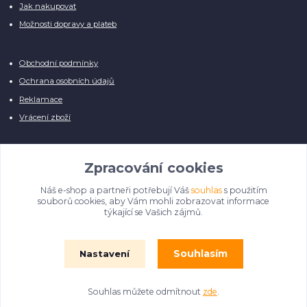
Jak nakupovat
Možnosti dopravy a plateb
Obchodní podmínky
Ochrana osobních údajů
Reklamace
Vrácení zboží
Zpracování cookies
Náš e-shop a partneři potřebují Váš
souhlas
s použitím
Manuálně pro Vás kontrolujeme každý produkt, přesto se může stát, že u
souborů cookies, aby Vám mohli zobrazovat informace
několika z nich je vyobrazen pouze obrázek informativního charakteru.
týkající se Vašich zájmů.
Omlouváme se, na úpravě databáze pilně pracujeme.
Souhlasím
Nastavení
© Film Fontána 2018 - 2024
Souhlas můžete odmítnout
zde
.
Vytvořeno na
Eshop-rychle.cz