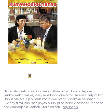
Nenadálé štěstí dokáže člověka pěkně zmámit - a co teprve
venkovského balíka, který se jednoho dne dozví, že zdědil celý milion!
Bohuš Stejskal žije v malé moravské vesnici v domku na spadnutí.
Své dny tráví jako řada jiných buď v práci nebo v hospodě. Jednoho
dne však dojde k události, která od zák...
celý popis