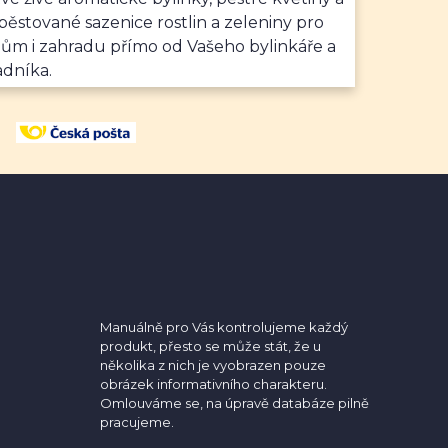
ěstované sazenice rostlin a zeleniny pro
dům i zahradu přímo od Vašeho bylinkáře a
adníka.
Manuálně pro Vás kontrolujeme každý
produkt, přesto se může stát, že u
několika z nich je vyobrazen pouze
obrázek informativního charakteru.
Omlouváme se, na úpravě databáze pilně
pracujeme.