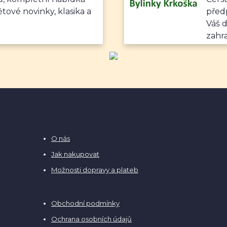
ětové novinky, klasika a
předp
Váš 
zahr
O nás
Jak nakupovat
Možnosti dopravy a plateb
Obchodní podmínky
Ochrana osobních údajů