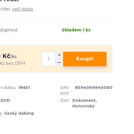
Hitler.
celý popis
stupnost
Skladem 1 ks
 Kč
/
ks
Koupit
Kč
bez DPH
produktu:
18651
EAN
8594069940060
kód:
DVD
Žánr:
Dokument,
Historický
:
český dabing