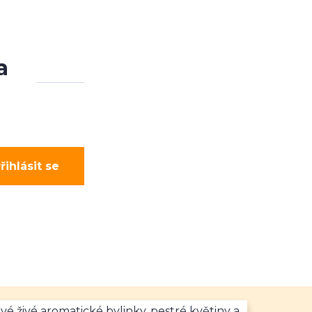
a
řihlásit se
vé živé aromatické bylinky, pestré květiny a