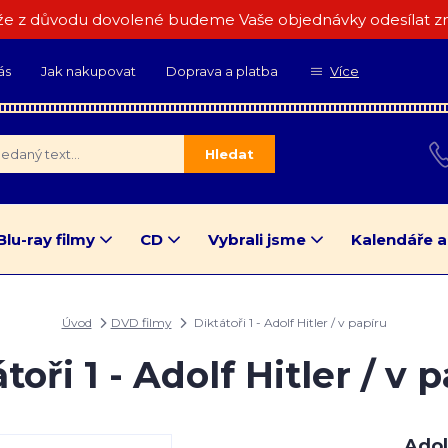
e z důvodu dovolené budeme Vaše objednávky odesílat zn
ás
Jak nakupovat
Doprava a platba
Více
Hledat
Blu-ray filmy
CD
Vybrali jsme
Kalendáře a
Úvod
DVD filmy
Diktátoři 1 - Adolf Hitler / v papíru
toři 1 - Adolf Hitler / v 
Adol