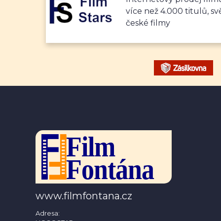
více než 4.000 titulů, sv
české filmy
www.filmfontana.cz
Adresa: