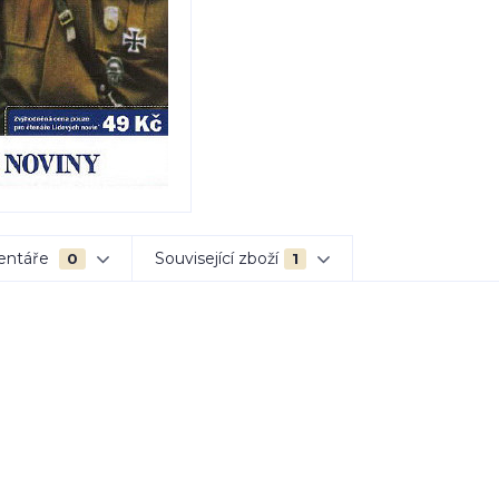
entáře
Související zboží
0
1