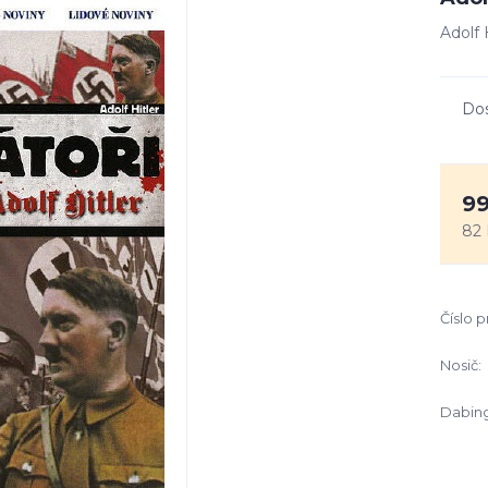
Adolf 
Do
99
82 
Číslo 
Nosič:
Dabing