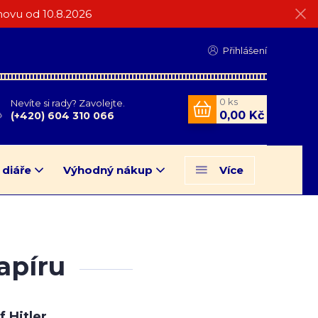
ovu od 10.8.2026
Přihlášení
0
ks
Nevíte si rady? Zavolejte.
0,00 Kč
(+420) 604 310 066
 diáře
Výhodný nákup
Více
papíru
f Hitler