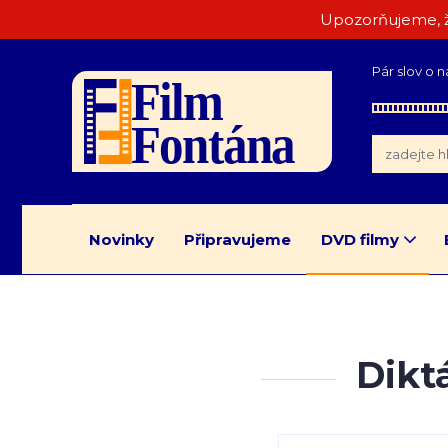
Upozorňujeme, ž
Pár slov o n
Novinky
Připravujeme
DVD filmy
Diktá