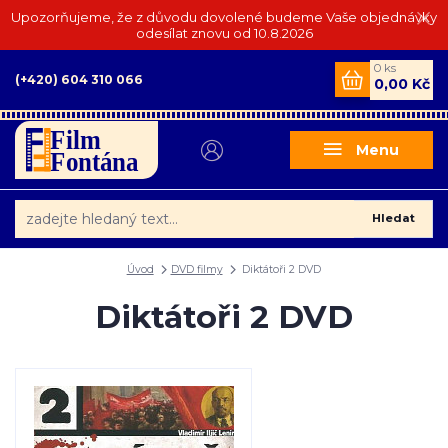
Upozorňujeme, že z důvodu dovolené budeme Vaše objednávky
odesílat znovu od 10.8.2026
0
ks
(+420) 604 310 066
0,00 Kč
Menu
Hledat
Úvod
DVD filmy
Diktátoři 2 DVD
Diktátoři 2 DVD