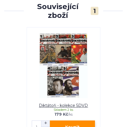
Související
1
zboží
Diktátoři - kolekce 5DVD
Skladem 2 ks
179 Kč
/
ks
Koupit