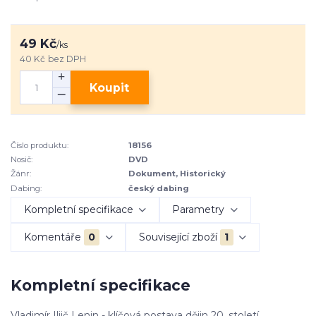
49 Kč
/
ks
40 Kč
bez DPH
Koupit
Číslo produktu:
18156
Nosič:
DVD
Žánr:
Dokument, Historický
Dabing:
český dabing
Kompletní specifikace
Parametry
Komentáře
0
Související zboží
1
Kompletní specifikace
Vladimír Iljič Lenin - klíčová postava dějin 20. století.