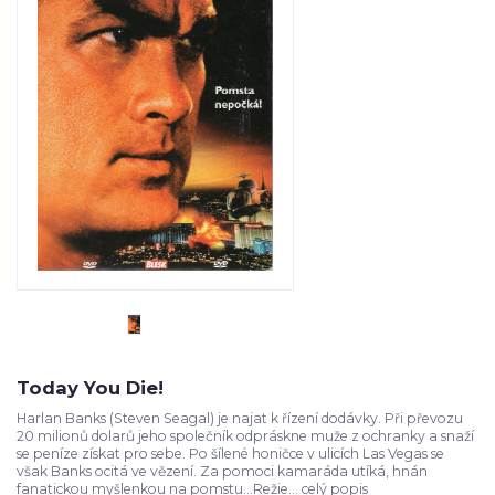
Today You Die!
Harlan Banks (Steven Seagal) je najat k řízení dodávky. Při převozu
20 milionů dolarů jeho společník odpráskne muže z ochranky a snaží
se peníze získat pro sebe. Po šílené honičce v ulicích Las Vegas se
však Banks ocitá ve vězení. Za pomoci kamaráda utíká, hnán
fanatickou myšlenkou na pomstu...Režie...
celý popis