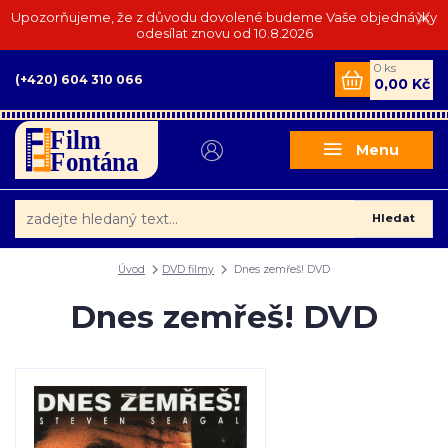
Upozorňujeme, že z důvodu dovolené budeme Vaše objednávky
odesílat znovu od 10.8.2026
0
ks
(+420) 604 310 066
0,00 Kč
Menu
Hledat
Úvod
DVD filmy
Dnes zemřeš! DVD
Dnes zemřeš! DVD