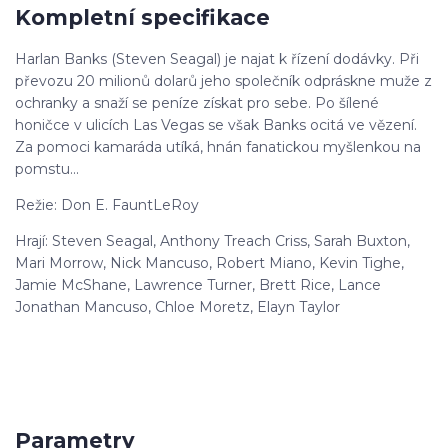
Kompletní specifikace
Harlan Banks (Steven Seagal) je najat k řízení dodávky. Při
převozu 20 milionů dolarů jeho společník odpráskne muže z
ochranky a snaží se peníze získat pro sebe. Po šílené
honičce v ulicích Las Vegas se však Banks ocitá ve vězení.
Za pomoci kamaráda utíká, hnán fanatickou myšlenkou na
pomstu...
Režie: Don E. FauntLeRoy
Hrají: Steven Seagal, Anthony Treach Criss, Sarah Buxton,
Mari Morrow, Nick Mancuso, Robert Miano, Kevin Tighe,
Jamie McShane, Lawrence Turner, Brett Rice, Lance
Jonathan Mancuso, Chloe Moretz, Elayn Taylor
Parametry