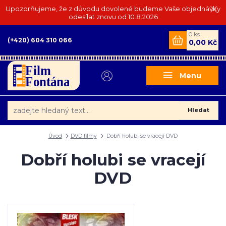
Upozorňujeme, že z důvodu dovolené budeme Vaše objednávky
odesílat znovu od 10.8.2026
0
ks
(+420) 604 310 066
0,00 Kč
Menu
Hledat
Úvod
DVD filmy
Dobří holubi se vracejí DVD
Dobří holubi se vracejí
DVD