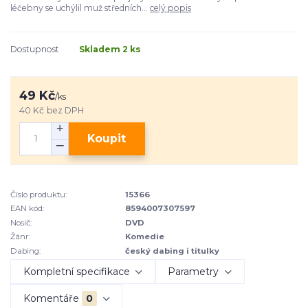
léčebny se uchýlil muž středních...
celý popis
Dostupnost
Skladem 2 ks
49 Kč
/
ks
40 Kč
bez DPH
Koupit
Číslo produktu:
15366
EAN kód:
8594007307597
Nosič:
DVD
Žánr:
Komedie
Dabing:
český dabing i titulky
Kompletní specifikace
Parametry
Komentáře
0