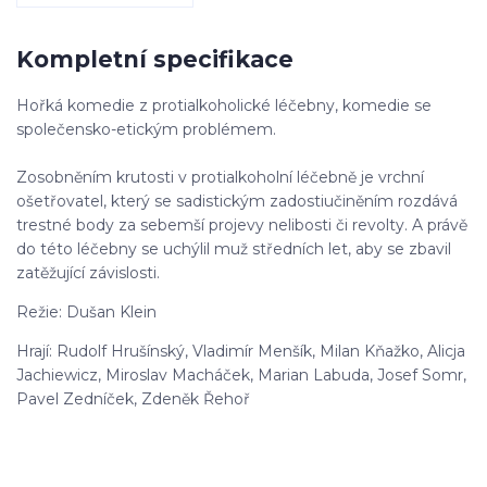
Kompletní specifikace
Hořká komedie z protialkoholické léčebny, komedie se
společensko-etickým problémem.
Zosobněním krutosti v protialkoholní léčebně je vrchní
ošetřovatel, který se sadistickým zadostiučiněním rozdává
trestné body za sebemší projevy nelibosti či revolty. A právě
do této léčebny se uchýlil muž středních let, aby se zbavil
zatěžující závislosti.
Režie: Dušan Klein
Hrají: Rudolf Hrušínský, Vladimír Menšík, Milan Kňažko, Alicja
Jachiewicz, Miroslav Macháček, Marian Labuda, Josef Somr,
Pavel Zedníček, Zdeněk Řehoř