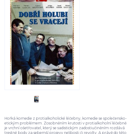
Hořká komedie z protialkoholické léčebny, komedie se společensko-
etickým problémem. Zosobněním krutosti v protialkoholní léčebně
je vrchní ošetřovatel, který se sadistickým zadostiučiněním rozdává
trestné body za sebemší projevy nelibosti či revolty. A právě do této