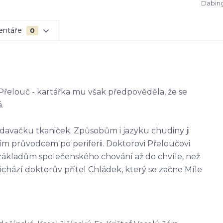
Dabing
entáře
0
r Přelouč - kartářka mu však předpověděla, že se
.
odavačku tkaniček. Způsobům i jazyku chudiny ji
jím průvodcem po periferii. Doktorovi Přeloučovi
a základům společenského chování až do chvíle, než
přichází doktorův přítel Chládek, který se začne Míle