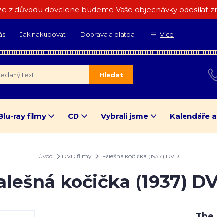
e z důvodu dovolené budeme Vaše objednávky odesílat zn
ás
Jak nakupovat
Doprava a platba
Více
Hledat
Blu-ray filmy
CD
Vybrali jsme
Kalendáře a
Úvod
DVD filmy
Falešná kočička (1937) DVD
alešná kočička (1937) D
The 