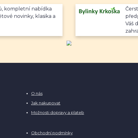
mů, kompletní nabídka
Čerst
ětové novinky, klasika a
předp
Váš 
zahr
O nás
Jak nakupovat
Možnosti dopravy a plateb
Obchodní podmínky