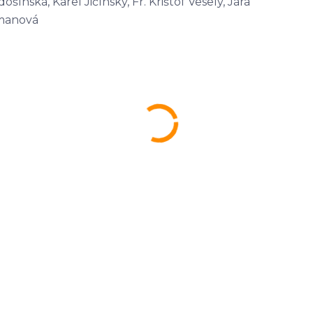
šínská, Karel Jičínský, Fr. Krištof Veselý, Jára
rmanová