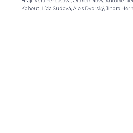
Hrají: Věra Ferbasová, Oldřich Nový, Antonie Nedo
Kohout, Lída Sudová, Alois Dvorský, Jindra He