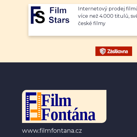
Internetový prodej fil
více než 4.000 titulů, sv
české filmy
www.filmfontana.cz