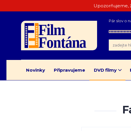
Upozorňujeme, ž
Pár slov o n
Novinky
Připravujeme
DVD filmy
F