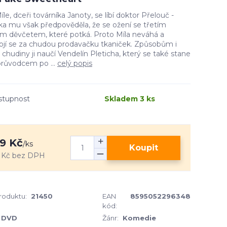
íle, dceři továrníka Janoty, se líbí doktor Přelouč -
ka mu však předpověděla, že se ožení se třetím
m děvčetem, které potká. Proto Míla neváhá a
ojí se za chudou prodavačku tkaniček. Způsobům i
 chudiny ji naučí Vendelín Pleticha, který se také stane
průvodcem po ...
celý popis
stupnost
Skladem 3 ks
9 Kč
/
ks
Koupit
 Kč
bez DPH
produktu:
21450
EAN
8595052296348
kód:
DVD
Žánr:
Komedie