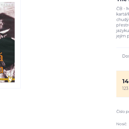
ČB - M
kartář
chudý
přestr
jazyku
jejím 
Do
14
123
Číslo 
Nosič: