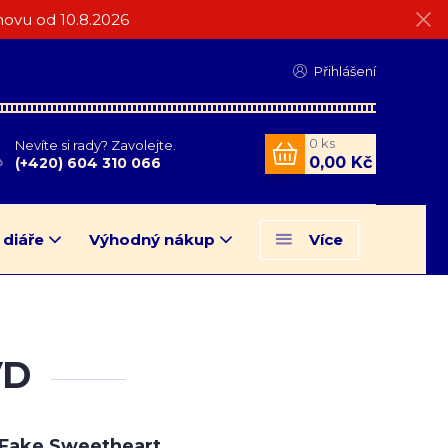
ovu od 10.8.2026
Přihlášení
0
ks
Nevíte si rady? Zavolejte.
0,00 Kč
(+420) 604 310 066
 diáře
Výhodný nákup
Více
VD
Fake Sweetheart