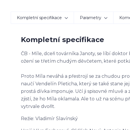
Kompletní specifikace
Parametry
Kom
Kompletní specifikace
ČB - Míle, dceři továrníka Janoty, se líbí dokto
ožení se třetím chudým děvčetem, které potká
Proto Míla neváhá a přestrojí se za chudou pr
naučí Vendelín Pleticha, který se také stane je
prostá dívka imponuje. Učí ji spisovné mluvě 
zjistí, že ho Míla oklamala. Ale to už na scénu 
vytrvale dvořit.
Režie: Vladimír Slavínský