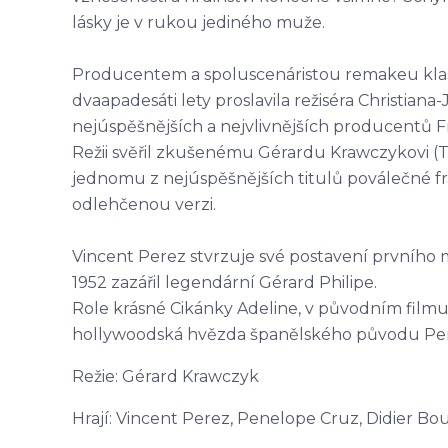
lásky je v rukou jediného muže.
Producentem a spoluscenáristou remakeu klasi
dvaapadesáti lety proslavila režiséra Christian
nejúspěšnějších a nejvlivnějších producentů Fr
Režii svěřil zkušenému Gérardu Krawczykovi (Taxi
jednomu z nejúspěšnějších titulů poválečné fr
odlehčenou verzi.
Vincent Perez stvrzuje své postavení prvního m
1952 zazářil legendární Gérard Philipe.
Role krásné Cikánky Adeline, v původním filmu
hollywoodská hvězda španělského původu Pe
Režie: Gérard Krawczyk
Hrají: Vincent Perez, Penelope Cruz, Didier B