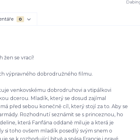
Dabing
entáře
0
 žen se vrací!
ích výpravného dobrodružného filmu.
kuje venkovskému dobrodruhovi a vtipálkovi
skou dcerou. Mladík, který se dosud zajímal
má před sebou konečně cíl, který stojí za to. Aby se
é armády. Rozhodnutí seznámit se s princeznou, ho
Adeline, která Fanfána oddaně miluje a která je
. Kdy si toho ovšem mladík posedlý svým snem o
e se k rozhodující bitvě a spása Francie i pravé