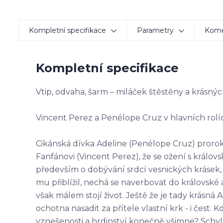
Kompletní specifikace
Parametry
Kom
Kompletní specifikace
Vtip, odvaha, šarm – miláček štěstěny a krásných
Vincent Perez a Penélope Cruz v hlavních rol
Cikánská dívka Adeline (Penélope Cruz) proro
Fanfánovi (Vincent Perez), že se ožení s králov
především o dobývání srdcí vesnických krásek, 
mu přiblížil, nechá se naverbovat do královsk
však málem stojí život. Ještě že je tady krásná 
ochotna nasadit za přítele vlastní krk - i čest
vznešenosti a hrdinství konečně všimne? Schyluj