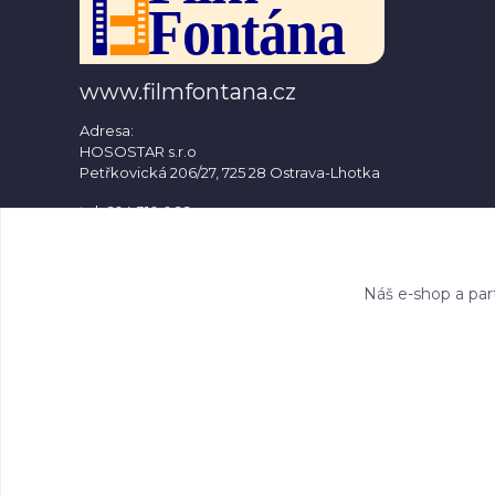
www.filmfontana.cz
Adresa:
HOSOSTAR s.r.o
Petřkovická 206/27, 725 28 Ostrava-Lhotka
tel: 604 310 066
e-mail: info@filmfontana.cz
Náš e-shop a par