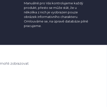
Manuálně pro Vás kontrolujeme každý
produkt, přesto se může stát, že u
několika z nich je vyobrazen pouze
obrázek informativního charakteru.
Omlouváme se, na úpravě databáze pilně
pracujeme.
 mohli zobrazovat