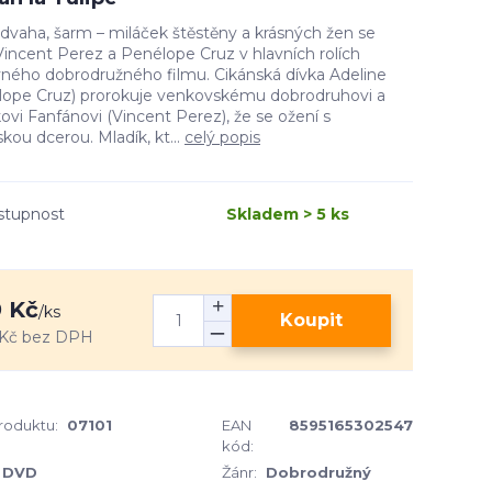
odvaha, šarm – miláček štěstěny a krásných žen se
 Vincent Perez a Penélope Cruz v hlavních rolích
ného dobrodružného filmu. Cikánská dívka Adeline
lope Cruz) prorokuje venkovskému dobrodruhovi a
kovi Fanfánovi (Vincent Perez), že se ožení s
skou dcerou. Mladík, kt...
celý popis
stupnost
Skladem > 5 ks
 Kč
/
ks
Koupit
Kč
bez DPH
produktu:
07101
EAN
8595165302547
kód:
DVD
Žánr:
Dobrodružný