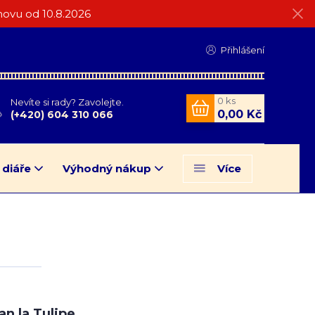
ovu od 10.8.2026
Přihlášení
0
ks
Nevíte si rady? Zavolejte.
0,00 Kč
(+420) 604 310 066
 diáře
Výhodný nákup
Více
an la Tulipe