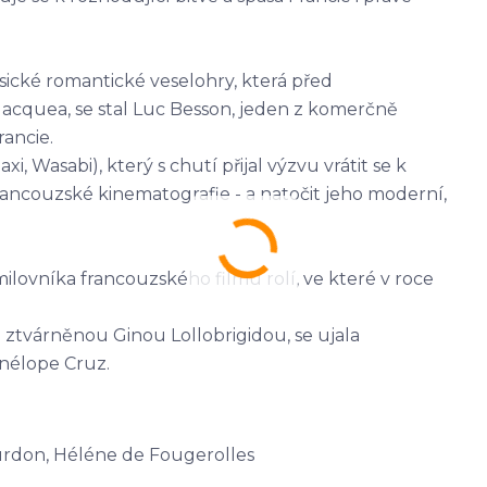
cké romantické veselohry, která před
a-Jacquea, se stal Luc Besson, jeden z komerčně
ancie.
, Wasabi), který s chutí přijal výzvu vrátit se k
ancouzské kinematografie - a natočit jeho moderní,
ilovníka francouzského filmu rolí, ve které v roce
 ztvárněnou Ginou Lollobrigidou, se ujala
nélope Cruz.
ourdon, Héléne de Fougerolles