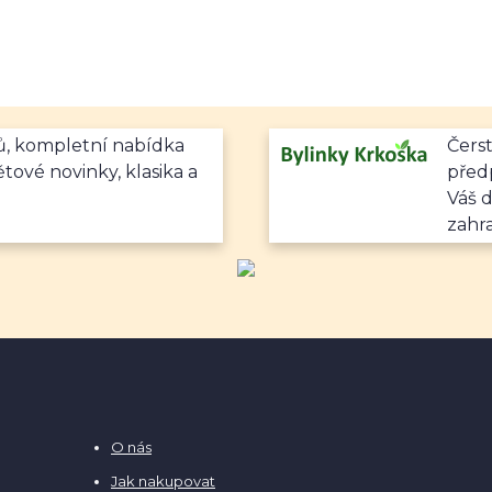
mů, kompletní nabídka
Čerst
ětové novinky, klasika a
předp
Váš 
zahr
O nás
Jak nakupovat