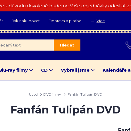
e z důvodu dovolené budeme Vaše objednávky odesílat zn
ás
Jak nakupovat
Doprava a platba
Více
Hledat
Blu-ray filmy
CD
Vybrali jsme
Kalendáře a
Úvod
DVD filmy
Fanfán Tulipán DVD
Fanfán Tulipán DVD
Fanf