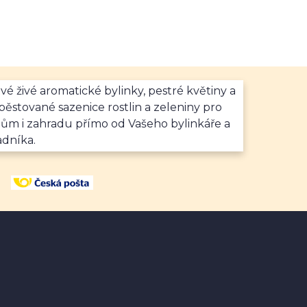
vé živé aromatické bylinky, pestré květiny a
ěstované sazenice rostlin a zeleniny pro
dům i zahradu přímo od Vašeho bylinkáře a
adníka.