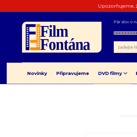
Upozorňujeme, ž
Pár slov o n
Novinky
Připravujeme
DVD filmy