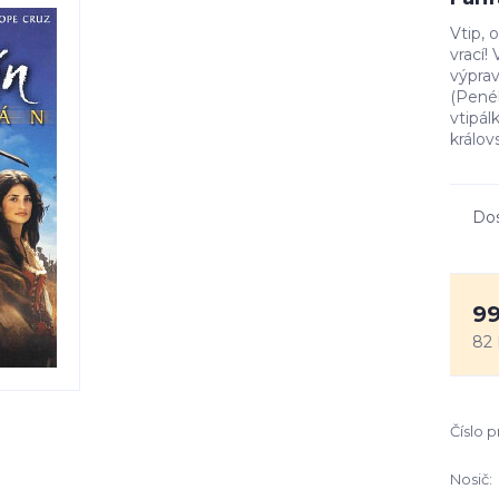
Vtip, 
vrací!
výprav
(Pené
vtipál
králov
Do
99
82 
Číslo 
Nosič: