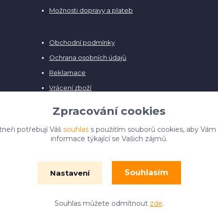
Možnosti dopravy a plateb
Obchodní podmínky
Ochrana osobních údajů
Reklamace
Vrácení zboží
Zpracování cookies
tneři potřebují Váš
souhlas
s použitím souborů cookies, aby Vám
informace týkající se Vašich zájmů.
Souhlasím
Nastavení
© Film Fontána 2018 - 2024
Vytvořeno na
Eshop-rychle.cz
Souhlas můžete odmítnout
zde
.