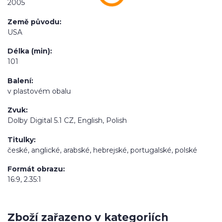
2005
Země původu
USA
Délka (min)
101
Balení
v plastovém obalu
Zvuk
Dolby Digital 5.1 CZ, English, Polish
Titulky
české, anglické, arabské, hebrejské, portugalské, polské
Formát obrazu
16:9, 2.35:1
Zboží zařazeno v kategoriích