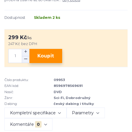
Dostupnost
Skladem 2 ks
299 Kč
/
ks
247 Kč
bez DPH
Koupit
Číslo produktu:
09953
EAN kód:
8596978569691
Nosič:
DVD
Žánr:
Sci-Fi, Dobrodružný
Dabing:
český dabing i titulky
Kompletní specifikace
Parametry
Komentáře
0