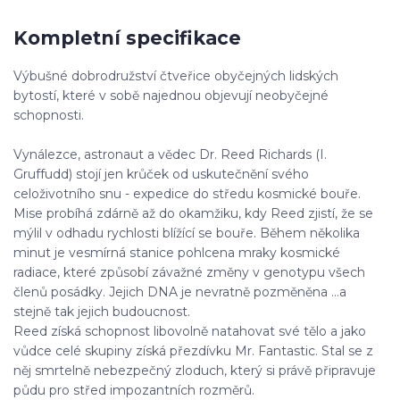
Kompletní specifikace
Výbušné dobrodružství čtveřice obyčejných lidských
bytostí, které v sobě najednou objevují neobyčejné
schopnosti.
Vynálezce, astronaut a vědec Dr. Reed Richards (I.
Gruffudd) stojí jen krůček od uskutečnění svého
celoživotního snu - expedice do středu kosmické bouře.
Mise probíhá zdárně až do okamžiku, kdy Reed zjistí, že se
mýlil v odhadu rychlosti blížící se bouře. Během několika
minut je vesmírná stanice pohlcena mraky kosmické
radiace, které způsobí závažné změny v genotypu všech
členů posádky. Jejich DNA je nevratně pozměněna ...a
stejně tak jejich budoucnost.
Reed získá schopnost libovolně natahovat své tělo a jako
vůdce celé skupiny získá přezdívku Mr. Fantastic. Stal se z
něj smrtelně nebezpečný zloduch, který si právě připravuje
půdu pro střed impozantních rozměrů.