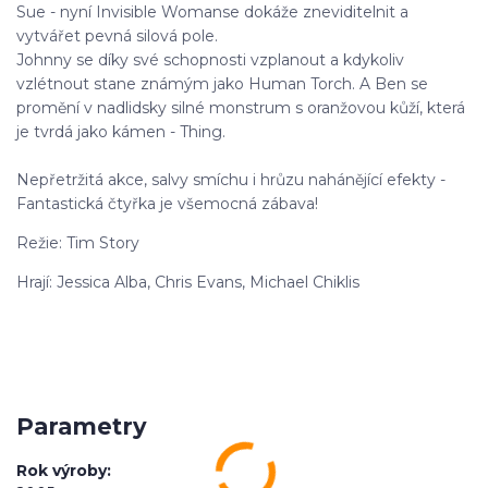
Sue - nyní Invisible Womanse dokáže zneviditelnit a
vytvářet pevná silová pole.
Johnny se díky své schopnosti vzplanout a kdykoliv
vzlétnout stane známým jako Human Torch. A Ben se
promění v nadlidsky silné monstrum s oranžovou kůží, která
je tvrdá jako kámen - Thing.
Nepřetržitá akce, salvy smíchu i hrůzu nahánějící efekty -
Fantastická čtyřka je všemocná zábava!
Režie: Tim Story
Hrají: Jessica Alba, Chris Evans, Michael Chiklis
Parametry
Rok výroby