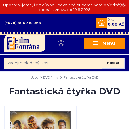
Upozorňujeme, že z důvodu dovolené budeme Vaše objednávky
odesílat znovu od 10.8.2026
0
ks
(+420) 604 310 066
0,00 Kč
Menu
Hledat
Úvod
DVD filmy
Fantastická čtyřka DVD
Fantastická čtyřka DVD