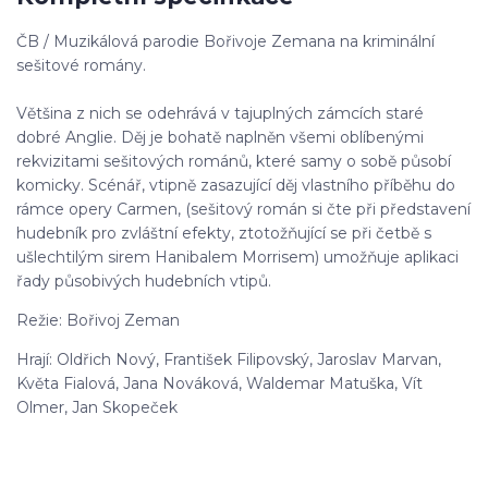
ČB / Muzikálová parodie Bořivoje Zemana na kriminální
sešitové romány.
Většina z nich se odehrává v tajuplných zámcích staré
dobré Anglie. Děj je bohatě naplněn všemi oblíbenými
rekvizitami sešitových románů, které samy o sobě působí
komicky. Scénář, vtipně zasazující děj vlastního příběhu do
rámce opery Carmen, (sešitový román si čte při představení
hudebník pro zvláštní efekty, ztotožňující se při četbě s
ušlechtilým sirem Hanibalem Morrisem) umožňuje aplikaci
řady působivých hudebních vtipů.
Režie: Bořivoj Zeman
Hrají: Oldřich Nový, František Filipovský, Jaroslav Marvan,
Květa Fialová, Jana Nováková, Waldemar Matuška, Vít
Olmer, Jan Skopeček