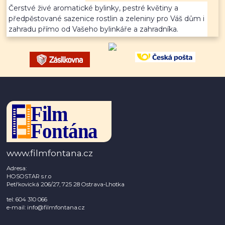
Čerstvé živé aromatické bylinky, pestré květiny a
předpěstované sazenice rostlin a zeleniny pro Váš dům i
zahradu přímo od Vašeho bylinkáře a zahradníka.
www.filmfontana.cz
Adresa:
HOSOSTAR s.r.o
Petřkovická 206/27, 725 28 Ostrava-Lhotka
tel: 604 310 066
e-mail: info@filmfontana.cz