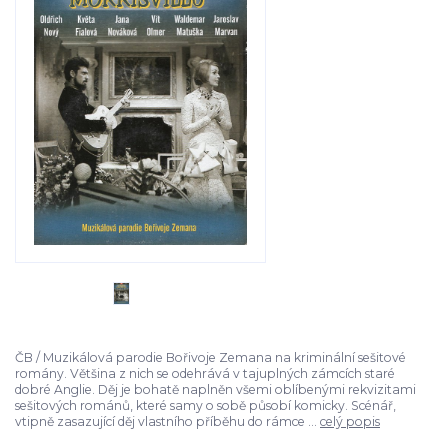
ČB / Muzikálová parodie Bořivoje Zemana na kriminální sešitové
romány. Většina z nich se odehrává v tajuplných zámcích staré
dobré Anglie. Děj je bohatě naplněn všemi oblíbenými rekvizitami
sešitových románů, které samy o sobě působí komicky. Scénář,
vtipně zasazující děj vlastního příběhu do rámce ...
celý popis