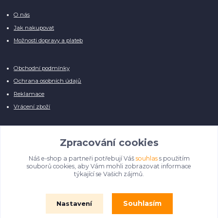
O nás
Jak nakupovat
Možnosti dopravy a plateb
Obchodní podmínky
Ochrana osobních údajů
Reklamace
Vrácení zboží
Zpracování cookies
Náš e-shop a partneři potřebují Váš
souhlas
s použitím
Manuálně pro Vás kontrolujeme každý produkt, přesto se může stát, že u
souborů cookies, aby Vám mohli zobrazovat informace
několika z nich je vyobrazen pouze obrázek informativního charakteru.
týkající se Vašich zájmů.
Omlouváme se, na úpravě databáze pilně pracujeme.
Souhlasím
Nastavení