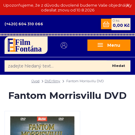
Upozorňujeme, že z důvodu dovolené budeme Vaše objednávky
odesílat znovu od 10.8.2026
0
ks
(+420) 604 310 066
0,00 Kč
Menu
Hledat
Úvod
DVD filmy
Fantom Morrisvillu DVD
Fantom Morrisvillu DVD