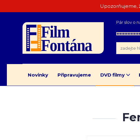
Upozorňujeme, ž
Pár slov o n
Novinky
Připravujeme
DVD filmy
Fe