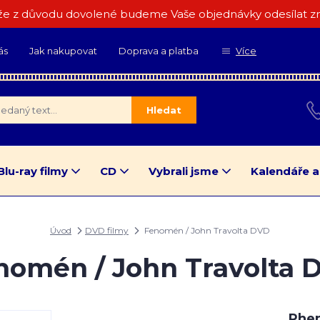
e z důvodu dovolené budeme Vaše objednávky odesílat zn
ás
Jak nakupovat
Doprava a platba
Více
Hledat
Blu-ray filmy
CD
Vybrali jsme
Kalendáře a
Úvod
DVD filmy
Fenomén / John Travolta DVD
nomén / John Travolta 
Phe