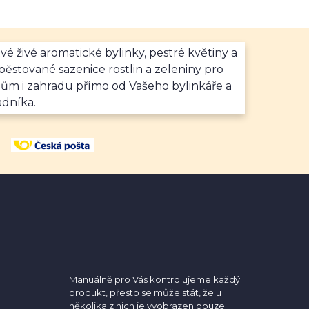
vé živé aromatické bylinky, pestré květiny a
ěstované sazenice rostlin a zeleniny pro
dům i zahradu přímo od Vašeho bylinkáře a
adníka.
Manuálně pro Vás kontrolujeme každý
produkt, přesto se může stát, že u
několika z nich je vyobrazen pouze