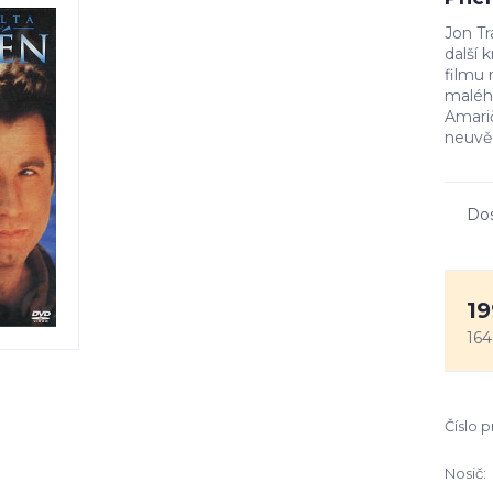
Jon Tr
další 
filmu 
maléh
Amari
neuvěř
Do
19
164
Číslo 
Nosič: