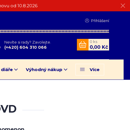
ovu od 10.8.2026
Přihlášení
0
ks
Nevíte si rady? Zavolejte.
0,00 Kč
(+420) 604 310 066
 diáře
Výhodný nákup
Více
DVD
nomenon