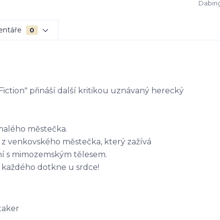
Dabing
entáře
0
 Fiction" přináší další kritikou uznávaný herecký
 malého městečka.
 z venkovského městečka, který zažívá
ání s mimozemským tělesem.
e každého dotkne u srdce!
taker