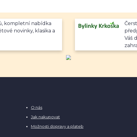
mů, kompletní nabídka
Čerst
ětové novinky, klasika a
předp
Váš 
zahr
O nás
Jak nakupovat
Možnosti dopravy a plateb