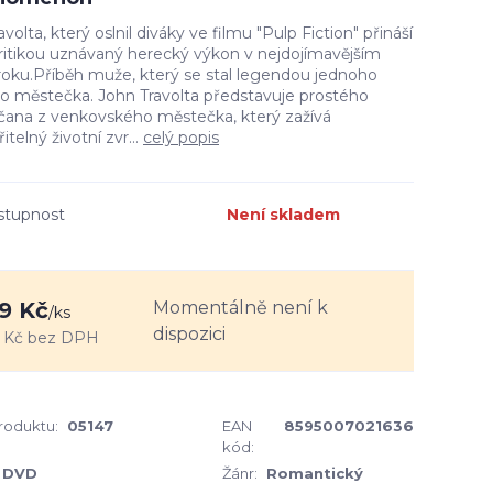
avolta, který oslnil diváky ve filmu "Pulp Fiction" přináší
kritikou uznávaný herecký výkon v nejdojímavějším
roku.Příběh muže, který se stal legendou jednoho
o městečka. John Travolta představuje prostého
čana z venkovského městečka, který zažívá
itelný životní zvr...
celý popis
stupnost
Není skladem
Momentálně není k
9 Kč
/
ks
dispozici
 Kč
bez DPH
produktu:
05147
EAN
8595007021636
kód:
DVD
Žánr:
Romantický