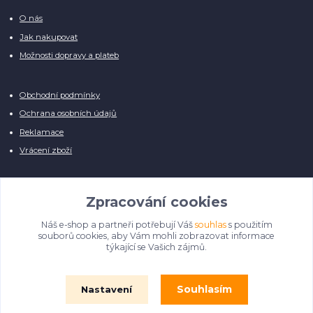
O nás
Jak nakupovat
Možnosti dopravy a plateb
Obchodní podmínky
Ochrana osobních údajů
Reklamace
Vrácení zboží
Zpracování cookies
Náš e-shop a partneři potřebují Váš
souhlas
s použitím
Manuálně pro Vás kontrolujeme každý produkt, přesto se může stát, že u
souborů cookies, aby Vám mohli zobrazovat informace
několika z nich je vyobrazen pouze obrázek informativního charakteru.
týkající se Vašich zájmů.
Omlouváme se, na úpravě databáze pilně pracujeme.
Souhlasím
Nastavení