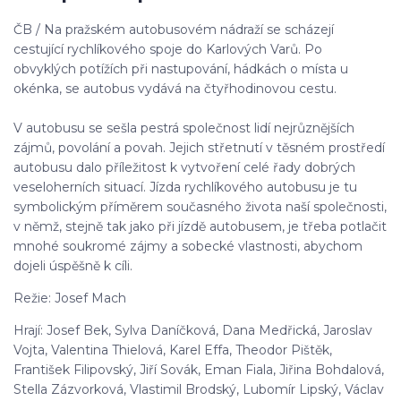
ČB / Na pražském autobusovém nádraží se scházejí
cestující rychlíkového spoje do Karlových Varů. Po
obvyklých potížích při nastupování, hádkách o místa u
okénka, se autobus vydává na čtyřhodinovou cestu.
V autobusu se sešla pestrá společnost lidí nejrůznějších
zájmů, povolání a povah. Jejich střetnutí v těsném prostředí
autobusu dalo příležitost k vytvoření celé řady dobrých
veseloherních situací. Jízda rychlíkového autobusu je tu
symbolickým příměrem současného života naší společnosti,
v němž, stejně tak jako při jízdě autobusem, je třeba potlačit
mnohé soukromé zájmy a sobecké vlastnosti, abychom
dojeli úspěšně k cíli.
Režie: Josef Mach
Hrají: Josef Bek, Sylva Daníčková, Dana Medřická, Jaroslav
Vojta, Valentina Thielová, Karel Effa, Theodor Pištěk,
František Filipovský, Jiří Sovák, Eman Fiala, Jiřina Bohdalová,
Stella Zázvorková, Vlastimil Brodský, Lubomír Lipský, Václav