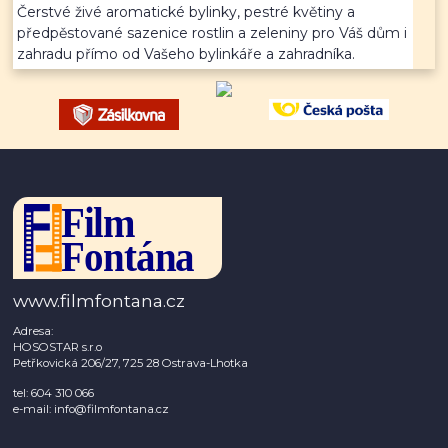
Čerstvé živé aromatické bylinky, pestré květiny a
předpěstované sazenice rostlin a zeleniny pro Váš dům i
zahradu přímo od Vašeho bylinkáře a zahradníka.
www.filmfontana.cz
Adresa:
HOSOSTAR s.r.o
Petřkovická 206/27, 725 28 Ostrava-Lhotka
tel: 604 310 066
e-mail: info@filmfontana.cz