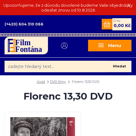
Upozorňujeme, že z důvodu dovolené budeme Vaše objednávky
odesílat znovu od 10.8.2026
0
ks
(+420) 604 310 066
0,00 Kč
Menu
Hledat
Úvod
DVD filmy
Florenc 13,30 DVD
Florenc 13,30 DVD