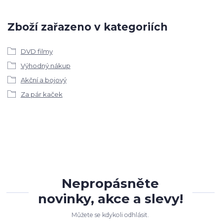
Zboží zařazeno v kategoriích
DVD filmy
Výhodný nákup
Akční a bojový
Za pár kaček
Nepropásněte
novinky, akce a slevy!
Můžete se kdykoli odhlásit.