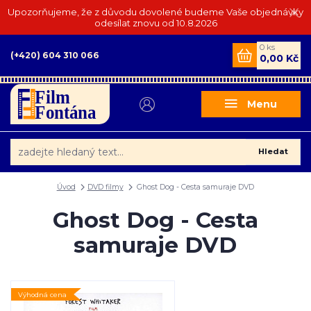
Upozorňujeme, že z důvodu dovolené budeme Vaše objednávky
odesílat znovu od 10.8.2026
0
ks
(+420) 604 310 066
0,00 Kč
Menu
Hledat
Úvod
DVD filmy
Ghost Dog - Cesta samuraje DVD
Ghost Dog - Cesta
samuraje DVD
Výhodná cena