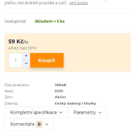
jiného, než dodržet pravidla a začí...
celý popis
Dostupnost
Skladem > 5 ks
59 Kč
/
ks
49 Kč
bez DPH
Koupit
Číslo produktu:
18648
Nosič:
DVD
Žánr:
Akční
Dabing:
český dabing i titulky
Kompletní specifikace
Parametry
Komentáře
0